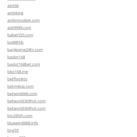
alot66
ambking
ambnovabet.com
asb9999.com
babet555.com
baj88thb
bar4game24hr.com
baslot168
baslot168bet.com
bbp168.me
betflixtikto
betm4vip.com
betwin6666.com
betworld369hot.com
betworld369hot.com
bio285th.com
bluewin8888.info
bng55