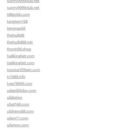
sunny9999club.net
sunny9999club.net
t88golds.com
tangtem168
temmax69
thehulk88
thehulk888.net
thorin99.shop
tia8kingbet.com
tia8kingbet.com
topstar359win.com
tr1688.info
tree78999.com
udee365day.com
ufabetxx
ufad168.com
ufaheno88.com
ufam11.com
ufamnn.com