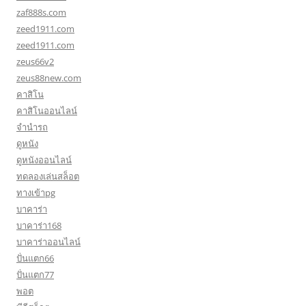
zaf888s.com
zeed1911.com
zeed1911.com
zeus66v2
zeus88new.com
คาสิโน
คาสิโนออนไลน์
จำนำรถ
ดูหนัง
ดูหนังออนไลน์
ทดลองเล่นสล็อต
ทางเข้าpg
บาคาร่า
บาคาร่า168
บาคาร่าออนไลน์
ปั่นแตก66
ปั่นแตก77
พอต