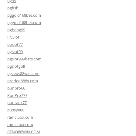
pg99
pgfish
pggold168bet.com
pggold168bet.com
pgheng99
PGSlot
pgslot77
pgslot99
pgslot999bets.com
pgslotgolf
pgzeus88win.com
proded888x.com
punpro66
PunPro777
puntaek77
pussy888
ramclubx.com
ramclubx.com
RENO88WIN.COM