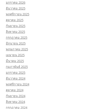
มกราคม 2026
ธันวาคม 2025
พฤศจิกายน 2025
ตุลาคม 2025
กันยายน 2025
สิงหาคม 2025
กรกฎาคม 2025
มิถุนายน 2025
พฤษภาคม 2025
เมษายน 2025
มีนาคม 2025
กุมภาพันธ์ 2025
มกราคม 2025
ธันวาคม 2024
พฤศจิกายน 2024
ตุลาคม 2024
กันยายน 2024
สิงหาคม 2024
กรกฎาคม 2024