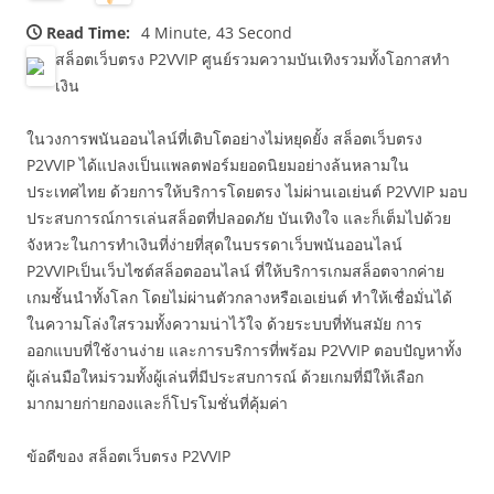
Read Time:
4 Minute, 43 Second
สล็อตเว็บตรง P2VVIP ศูนย์รวมความบันเทิงรวมทั้งโอกาสทำ
เงิน
ในวงการพนันออนไลน์ที่เติบโตอย่างไม่หยุดยั้ง สล็อตเว็บตรง
P2VVIP ได้แปลงเป็นแพลตฟอร์มยอดนิยมอย่างล้นหลามใน
ประเทศไทย ด้วยการให้บริการโดยตรง ไม่ผ่านเอเย่นต์ P2VVIP มอบ
ประสบการณ์การเล่นสล็อตที่ปลอดภัย บันเทิงใจ และก็เต็มไปด้วย
จังหวะในการทำเงินที่ง่ายที่สุดในบรรดาเว็บพนันออนไลน์
P2VVIPเป็นเว็บไซต์สล็อตออนไลน์ ที่ให้บริการเกมสล็อตจากค่าย
เกมชั้นนำทั้งโลก โดยไม่ผ่านตัวกลางหรือเอเย่นต์ ทำให้เชื่อมั่นได้
ในความโล่งใสรวมทั้งความน่าไว้ใจ ด้วยระบบที่ทันสมัย การ
ออกแบบที่ใช้งานง่าย และการบริการที่พร้อม P2VVIP ตอบปัญหาทั้ง
ผู้เล่นมือใหม่รวมทั้งผู้เล่นที่มีประสบการณ์ ด้วยเกมที่มีให้เลือก
มากมายก่ายกองและก็โปรโมชั่นที่คุ้มค่า
ข้อดีของ สล็อตเว็บตรง P2VVIP