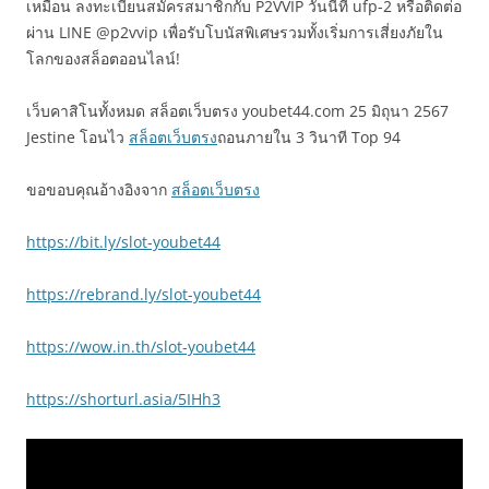
เหมือน ลงทะเบียนสมัครสมาชิกกับ P2VVIP วันนี้ที่ ufp-2 หรือติดต่อ
ผ่าน LINE @p2vvip เพื่อรับโบนัสพิเศษรวมทั้งเริ่มการเสี่ยงภัยใน
โลกของสล็อตออนไลน์!
เว็บคาสิโนทั้งหมด สล็อตเว็บตรง youbet44.com 25 มิถุนา 2567
Jestine โอนไว
สล็อตเว็บตรง
ถอนภายใน 3 วินาที Top 94
ขอขอบคุณอ้างอิงจาก
สล็อตเว็บตรง
https://bit.ly/slot-youbet44
https://rebrand.ly/slot-youbet44
https://wow.in.th/slot-youbet44
https://shorturl.asia/5IHh3