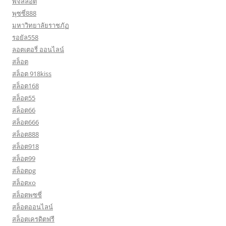
พีจีสล็อต
พุซซี่888
มหาวิทยาลัยราชภัฏ
รอยัล558
ลอตเตอรี่ ออนไลน์
สล็อต
สล็อต 918kiss
สล็อต168
สล็อต55
สล็อต66
สล็อต666
สล็อต888
สล็อต918
สล็อต99
สล็อตpg
สล็อตxo
สล็อตพุซซี่
สล็อตออนไลน์
สล็อตเครดิตฟรี