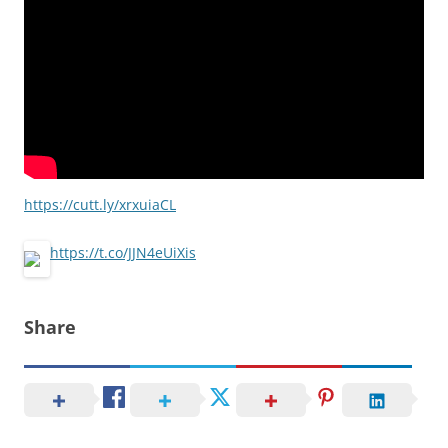
https://cutt.ly/xrxuiaCL
https://t.co/JJN4eUiXis
Share