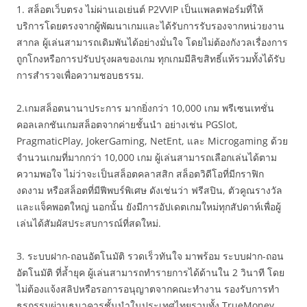
1. สล็อตเว็บตรง ไม่ผ่านเอเย่นต์ P2VVIP เป็นแพลตฟอร์มที่ให้
บริการโดยตรงจากผู้พัฒนาเกมและได้รับการรับรองจากหน่วยงาน
สากล ผู้เล่นสามารถเดิมพันได้อย่างมั่นใจ โดยไม่ต้องกังวลเรื่องการ
ถูกโกงหรือการปรับปรุงผลของเกม ทุกเกมมีลิขสิทธิ์แท้รวมทั้งได้รับ
การสำรวจเพื่อความชอบธรรม.
2.เกมสล็อตนานาประการ มากยิ่งกว่า 10,000 เกม พรีเซนเทชั่น
คอลเลกชันเกมสล็อตจากค่ายชั้นนำ อย่างเช่น PGSlot,
PragmaticPlay, JokerGaming, NetEnt, และ Microgaming ด้วย
จำนวนเกมที่มากกว่า 10,000 เกม ผู้เล่นสามารถเลือกเล่นได้ตาม
ความพอใจ ไม่ว่าจะเป็นสล็อตคลาสสิก สล็อตวิดีโอที่มีกราฟิก
งดงาม หรือสล็อตที่มีฟีพบร์พิเศษ ดังเช่นว่า ฟรีสปิน, ตัวคูณรางวัล
และแจ็คพอตใหญ่ นอกนั้น ยังมีการอัปเดตเกมใหม่ทุกสัปดาห์เพื่อผู้
เล่นได้สัมผัสประสบการณ์ที่สดใหม่.
3. ระบบฝาก-ถอนอัตโนมัติ รวดเร็วทันใจ มาพร้อม ระบบฝาก-ถอน
อัตโนมัติ ที่ล้ำยุค ผู้เล่นสามารถทำรายการได้ด้านใน 2 วินาที โดย
ไม่ต้องแจ้งสลิปหรือรอการอนุญาตจากคณะทำงาน รองรับการทำ
ธุรกรรมผ่านธนาคารชั้นนำในประเทศไทยรวมทั้ง TrueMoney