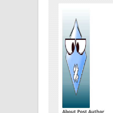
About Post Author