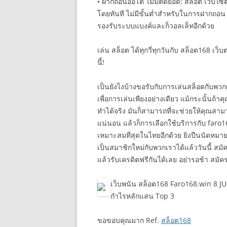
• ฝากถอนออโต้ ไม่มีติดยอด: สล็อต เว็บ
โดยทันที ไม่มีขั้นต่ำสำหรับในการฝากถอน 
รองรับระบบแบงค์และก็วอลเล็ทอีกด้วย
เล่น สล็อต ได้ทุกวี่ทุกวันกับ สล็อต168 เว็บ
นี้!
เป็นยังไงบ้างขอรับกับการเล่นสล็อตกับพว
เพื่อการเล่นเพียงอย่างเดียว แม้กระนั้นถ้า
ทำได้จริง มันก็สามารถที่จะช่วยให้คุณสา
แน่นอน แล้วก็การเลือกใช้บริการกับ faro168
เหมาะสมที่สุดในไทยอีกด้วย ยิงปืนนัดหมา
เป็นสมาชิกใหม่กับพวกเราได้แล้ววันนี้ สม
แล้วรับเครดิตฟรีกันได้เลย อย่ารอช้า สมัค
เว็บพนัน สล็อต168 Faro168.win 8 JUN
กำไรหลักแสน Top 3
ขอขอบคุณมาก Ref.
สล็อต168