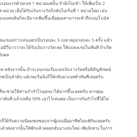
รอบแรกด้วยเบท 1 หน่วยแค่นั้น ถ้ายังไม่เข้า ให้เพิ่มเป็น 2
4 หน่วย เมื่อได้รับเงินรางวัลก็กลับไปเริ่มที่ 1 หน่วยใหม่ เล่น
แบบทบต้นก็จะมีมากเพิ่มขึ้นเมื่อคุณสามารถเข้าถึงรอบโบนัส
ัษณะของการเล่นออกเป็นรอบละ 5 เบท หมุนรอบละ 5 ครั้ง แล้ว
่มีวี่แววว่าจะได้รับเงินรางวัลเลย ให้แปลงเกมในทันที ถ้าเกิด
รับผม
 บาท หลังจากนั้น ถ้าระบบเกมเริ่มแจกเงินรางวัลหรือมีสัญลักษณ์
บาทเป็นลำดับ แม้เกมเริ่มนิ่งก็ให้กลับมาเบทต่ำทันทีเลยครับ
งที่จะช่วยให้ท่านกำกำไรออกมาได้มากขึ้นเลยครับ หากคุณ
ทันที แล้วเหลือ 50% เอาไว้เล่นต่อ เป็นการกันกำไรที่ได้ไม่
วลาก็ได้รับความนิยมชมชอบจากผู้เล่นมืออาชีพไม่แพ้กันเลยครับ
แล้วต่อจากนั้นให้พักแล้วค่อยกลับมาเล่นใหม่ เพิ่มจังหวะในการ