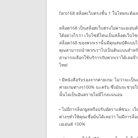
faro168 สล็อตเว็บตรงชั้น 1 ในไทยจะต้อง
สล็อต168 เป็นสล็อตเว็บตรงไม่ผ่านเอเย่นต์
ได้อย่างไรว่า เว็บไซต์ไหนเป็นสล็อตเว็บไซ
สล็อต168 ของพวกเรานั้นมีคุณสมบัติแบบไหน
คุณสามารถนำพวกเราไปเป็นต้นแบบสำหรับเพื่อ
สามารถเลือกใช้บริการกับพวกเราได้เลยจ๊าค
ไทย!
• มีหนังสือรับรองจากค่ายเกม: ไม่ว่าจะเป
ค่ายเกมต่างๆ100% นะครับ ซึ่งมันจะช่วยให
นั้นไม่เป็นอันตรายไม่มีโกงแน่นอน
• ไม่มีการล็อกยูสหรือปรับอัตราแพ้ชนะ: 
ต่างๆทำให้คุณเชื่อมั่นได้เลยว่า ไม่มีการล
เอเย่นต์ 100%