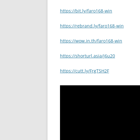
https://bit.ly/faro168-win
https://rebrand.ly/faro168-win
https://wow.in.th/faro168-win
https://shorturl.asia/j6u20
https://cutt.ly/FrgTSH2F