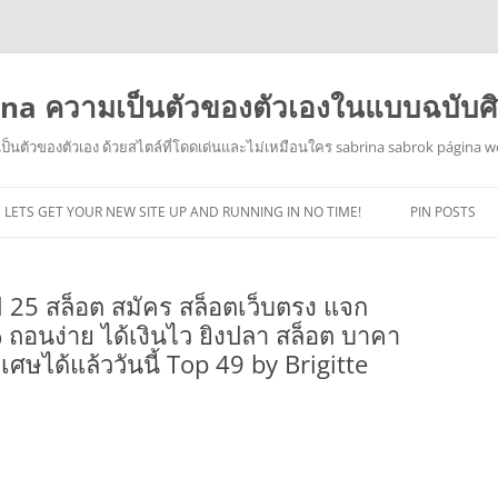
na ความเป็นตัวของตัวเองในแบบฉบับศิ
ป็นตัวของตัวเอง ด้วยสไตล์ที่โดดเด่นและไม่เหมือนใคร sabrina sabrok página 
ข้าม
ไป
LETS GET YOUR NEW SITE UP AND RUNNING IN NO TIME!
PIN POSTS
ยัง
เนื้อหา
l 25 สล็อต สมัคร สล็อตเว็บตรง แจก
 ถอนง่าย ได้เงินไว ยิงปลา สล็อต บาคา
เศษได้แล้ววันนี้ Top 49 by Brigitte