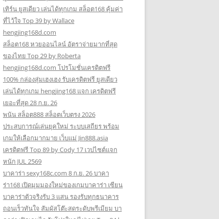
เทิร์น ยูสเดียว เล่นได้ทุกเกม สล็อต168 คุ้มค่า
ที่ไว้ใจ Top 39 by Wallace
hengjing168d.com
สล็อต168 หวยออนไลน์ อัตราจ่ายมากที่สุด
ของไทย Top 29 by Roberta
hengjing168d.com โปรโมชั่นเครดิตฟรี
100% กล่องสุ่มเฮงเฮง รับเครดิตฟรี ยูสเดียว
เล่นได้ทุกเกม hengjing168 แจก เครดิตฟรี
เยอะที่สุด 28 ก.ย. 26
พนัน สล็อต888 สล็อตเว็บตรง 2026
ประสบการณ์เล่นยุคใหม่ ระบบเสถียร พร้อม
เกมให้เลือกมากมาย เว็บแม่ Jin888.asia
เครดิตฟรี Top 89 by Cody 17 เวปไซต์แจก
หนัก JUL 2569
บาคาร่า sexy168c.com 8 ก.ย. 26 บาคา
ร่า168 เปิดมุมมองใหม่ของเกมบาคาร่า เซียน
บาคาร่าตัวจริงรับ 3 แสน รองรับทุกธนาคาร
ถอนเร็วทันใจ สัมผัสโต๊ะสดระดับพรีเมียม บา