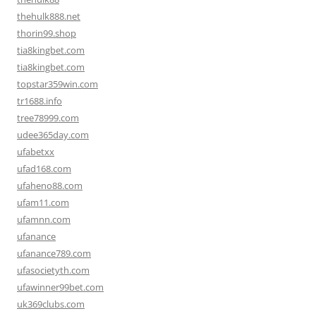
thehulk888.net
thorin99.shop
tia8kingbet.com
tia8kingbet.com
topstar359win.com
tr1688.info
tree78999.com
udee365day.com
ufabetxx
ufad168.com
ufaheno88.com
ufam11.com
ufamnn.com
ufanance
ufanance789.com
ufasocietyth.com
ufawinner99bet.com
uk369clubs.com