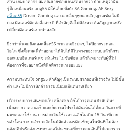
ส่วน เกมบาคาร่า ผมเป็นสายชอบเล่นสดมากกว่า ด้วยเหตุว่ามัน
รู้สึกเหมือนจริง bng55 มีให้เลือกทั้งยัง SA Gaming, AE Sexy,
สล็อต55
Dream Gaming และค่ายอื่นๆทุกค่ายสัญญาณชัด ไม่มี
ถ่วง ดีลเลอร์ติดต่อสื่อสารดี ที่สำคัญคือไม่มีจังหวะตัดสัญญาณหรือ
เปลี่ยนดีลเลอร์แบบน่าสงสัย
ยิ่งกว่านั้นผมยังลองสล็อต55 พวก เกมยิงปลา, ไพ่ป๊อกกระดอน,
ไฮโล ซึ่งทั้งหมดนี้ทำออกมาได้ดิบได้ดีในทางของระบบแล้วก็การ
ออกแบบอินเทอร์เฟซ เล่นง่าย ไม่ซับซ้อน แล้วก็เหมาะกับผู้ที่ไม่
ต้องการที่จะอยากนั่งพินิจพิจารณาเยอะแยะ
ความประทับใจ bng55 สำคัญๆเป็นระบบฝากถอนที่เร็วจริง ไม่มีขั้น
ต่ำ และไม่มีการหักค่าธรรมเนียมแม้แต่บาทเดียว
เรื่องระบบการเงินของเว็บ สล็อต55 ถือได้ว่าจุดเด่นลำดับต้นๆ
เนื่องจากว่าความเร็วและก็ความโปร่งใสมันเห็นได้ตั้งแต่วันแรกที่
ผมทดลองใช้งาน การฝากเงินใช้เวลาเฉลี่ยไม่เกิน 15 วินาทีภาย
หลังโอน ระบบสำรวจอัตโนมัติแล้วเครดิตเข้ายูสในทันที ไม่ต้อง
แจ้งสลิปหรือส่งแชทหาแอดไม่น ขณะที่การถอนเงินก็ใช้เวลาราว