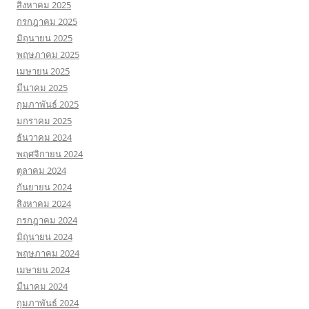
สิงหาคม 2025
กรกฎาคม 2025
มิถุนายน 2025
พฤษภาคม 2025
เมษายน 2025
มีนาคม 2025
กุมภาพันธ์ 2025
มกราคม 2025
ธันวาคม 2024
พฤศจิกายน 2024
ตุลาคม 2024
กันยายน 2024
สิงหาคม 2024
กรกฎาคม 2024
มิถุนายน 2024
พฤษภาคม 2024
เมษายน 2024
มีนาคม 2024
กุมภาพันธ์ 2024