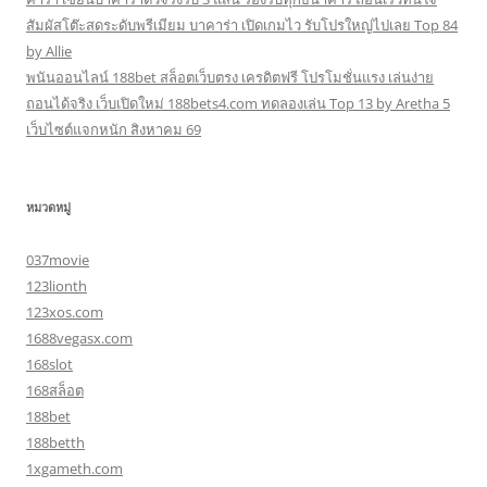
สัมผัสโต๊ะสดระดับพรีเมียม บาคาร่า เปิดเกมไว รับโปรใหญ่ไปเลย Top 84
by Allie
พนันออนไลน์ 188bet สล็อตเว็บตรง เครดิตฟรี โปรโมชั่นแรง เล่นง่าย
ถอนได้จริง เว็บเปิดใหม่ 188bets4.com ทดลองเล่น Top 13 by Aretha 5
เว็บไซต์แจกหนัก สิงหาคม 69
หมวดหมู่
037movie
123lionth
123xos.com
1688vegasx.com
168slot
168สล็อต
188bet
188betth
1xgameth.com