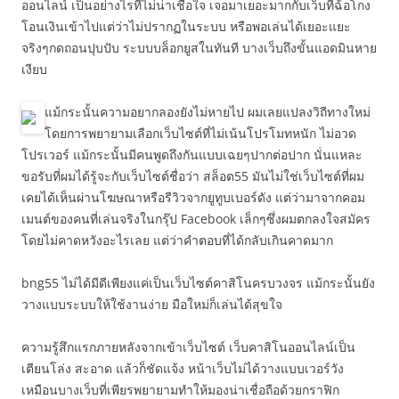
ออนไลน์ เป็นอย่างไรที่ไม่น่าเชื่อใจ เจอมาเยอะมากกับเว็บที่ฉ้อโกง
โอนเงินเข้าไปแต่ว่าไม่ปรากฏในระบบ หรือพอเล่นได้เยอะแยะ
จริงๆกดถอนปุบปับ ระบบบล็อกยูสในทันที บางเว็บถึงขั้นแอดมินหาย
เงียบ
แม้กระนั้นความอยากลองยังไม่หายไป ผมเลยแปลงวิถีทางใหม่
โดยการพยายามเลือกเว็บไซต์ที่ไม่เน้นโปรโมทหนัก ไม่อวด
โปรเวอร์ แม้กระนั้นมีคนพูดถึงกันแบบเฉยๆปากต่อปาก นั่นแหละ
ขอรับที่ผมได้รู้จะกับเว็บไซต์ชื่อว่า สล็อต55 มันไม่ใช่เว็บไซต์ที่ผม
เคยได้เห็นผ่านโฆษณาหรือรีวิวจากยูทูบเบอร์ดัง แต่ว่ามาจากคอม
เมนต์ของคนที่เล่นจริงในกรุ๊ป Facebook เล็กๆซึ่งผมตกลงใจสมัคร
โดยไม่คาดหวังอะไรเลย แต่ว่าคำตอบที่ได้กลับเกินคาดมาก
bng55 ไม่ได้มีดีเพียงแค่เป็นเว็บไซต์คาสิโนครบวงจร แม้กระนั้นยัง
วางแบบระบบให้ใช้งานง่าย มือใหม่ก็เล่นได้สุขใจ
ความรู้สึกแรกภายหลังจากเข้าเว็บไซต์ เว็บคาสิโนออนไลน์เป็น
เตียนโล่ง สะอาด แล้วก็ชัดแจ้ง หน้าเว็บไม่ได้วางแบบเวอร์วัง
เหมือนบางเว็บที่เพียรพยายามทำให้มองน่าเชื่อถือด้วยกราฟิก