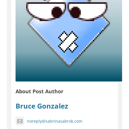
About Post Author
Bruce Gonzalez
noreply@sabrinasabrok.com