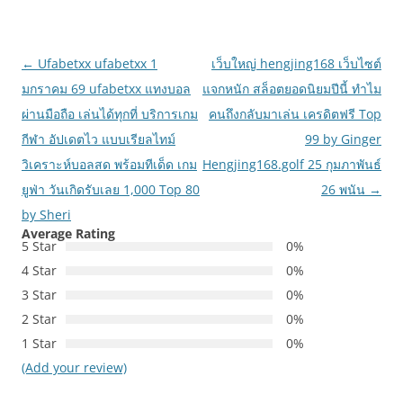
เมนู
←
Ufabetxx ufabetxx 1
เว็บใหญ่ hengjing168 เว็บไซต์
นำทาง
มกราคม 69 ufabetxx แทงบอล
แจกหนัก สล็อตยอดนิยมปีนี้ ทำไม
เรื่อง
ผ่านมือถือ เล่นได้ทุกที่ บริการเกม
คนถึงกลับมาเล่น เครดิตฟรี Top
กีฬา อัปเดตไว แบบเรียลไทม์
99 by Ginger
วิเคราะห์บอลสด พร้อมทีเด็ด เกม
Hengjing168.golf 25 กุมภาพันธ์
ยูฟ่า วันเกิดรับเลย 1,000 Top 80
26 พนัน
→
by Sheri
Average Rating
5 Star
0%
4 Star
0%
3 Star
0%
2 Star
0%
1 Star
0%
(Add your review)