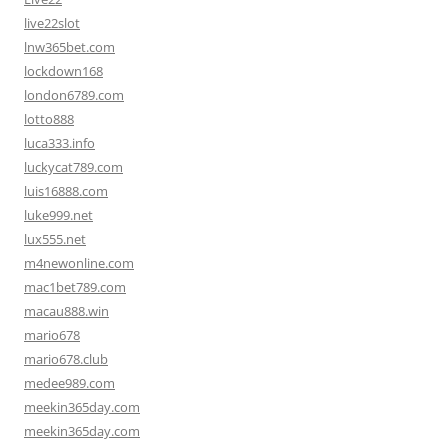
live22slot
lnw365bet.com
lockdown168
london6789.com
lotto888
luca333.info
luckycat789.com
luis16888.com
luke999.net
lux555.net
m4newonline.com
mac1bet789.com
macau888.win
mario678
mario678.club
medee989.com
meekin365day.com
meekin365day.com