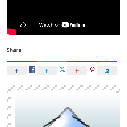
Share