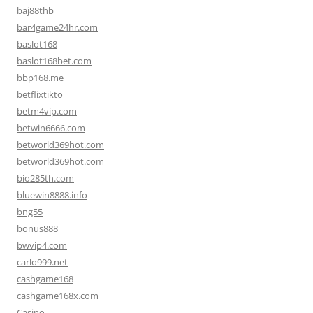
baj88thb
bar4game24hr.com
baslot168
baslot168bet.com
bbp168.me
betflixtikto
betm4vip.com
betwin6666.com
betworld369hot.com
betworld369hot.com
bio285th.com
bluewin8888.info
bng55
bonus888
bwvip4.com
carlo999.net
cashgame168
cashgame168x.com
Casino