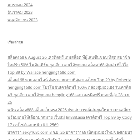
มกราคม 2024
ธันวาคม 2023
พฤศจิกายน 2023
เรื่องล่าสุด
สล็อต168 6 August 26 เครดิตฟรี เกมสล็อต ที่ผู้เล่นชื่นชอบ ที่สุด สมาชิก
ใหม่รับ 50% ไม่ติดเทิร์น ยูสเดียว เล่นได้ทุกเกม สล็อต168 คุ้มค่า ที่ไว้ใจ
Top 39 by Wallace hengjing168d.com
สล็อต168 หวยออนไลน์ อัตราจ่ายมากที่สุด ของไทย Top 29 by Roberta
hengjing168d.com โปรโมชั่นเครดิตฟรี 100% กล่องสุ่มเฮงเฮง รับเครดิต
ฟรี ยูสเดียว เล่นได้ทุกเกม hengjing168 แจก เครดิตฟรี เยอะที่สุด 28 ก.ย.
26
พนัน สล็อต888 สล็อตเว็บตรง 2026 ประสบการณ์เล่นยุคใหม่ ระบบเสถียร
พร้อมเกมให้เลือกมากมาย เว็บแม่ Jin888.asia เครดิตฟรี Top 89 by Cody
17 เวปไซต์แจกหนัก JUL 2569
บาคาร่า sexy168c.com 8 ก.ย. 26 บาคาร่า168 เปิดมุมมองใหม่ของเกมบา
คาร่า เซียนบาคาร่าตัวจริงรับ 3 แสน รองรับทุกธนาคาร ถอนเร็วทันใจ