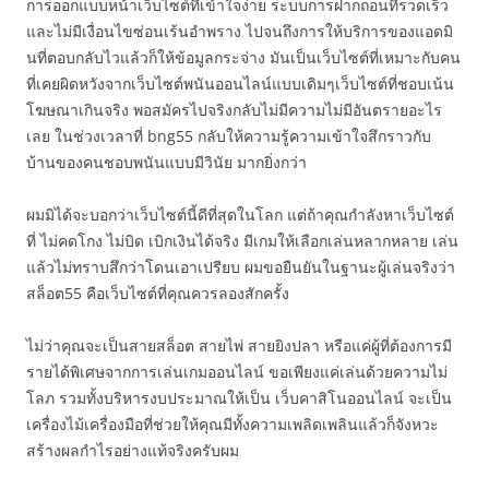
การออกแบบหน้าเว็บไซต์ที่เข้าใจง่าย ระบบการฝากถอนที่รวดเร็ว
และไม่มีเงื่อนไขซ่อนเร้นอำพราง ไปจนถึงการให้บริการของแอดมิ
นที่ตอบกลับไวแล้วก็ให้ข้อมูลกระจ่าง มันเป็นเว็บไซต์ที่เหมาะกับคน
ที่เคยผิดหวังจากเว็บไซต์พนันออนไลน์แบบเดิมๆเว็บไซต์ที่ชอบเน้น
โฆษณาเกินจริง พอสมัครไปจริงกลับไม่มีความไม่มีอันตรายอะไร
เลย ในช่วงเวลาที่ bng55 กลับให้ความรู้ความเข้าใจสึกราวกับ
บ้านของคนชอบพนันแบบมีวินัย มากยิ่งกว่า
ผมมิได้จะบอกว่าเว็บไซต์นี้ดีที่สุดในโลก แต่ถ้าคุณกำลังหาเว็บไซต์
ที่ ไม่คดโกง ไม่บิด เบิกเงินได้จริง มีเกมให้เลือกเล่นหลากหลาย เล่น
แล้วไม่ทราบสึกว่าโดนเอาเปรียบ ผมขอยืนยันในฐานะผู้เล่นจริงว่า
สล็อต55 คือเว็บไซต์ที่คุณควรลองสักครั้ง
ไม่ว่าคุณจะเป็นสายสล็อต สายไพ่ สายยิงปลา หรือแค่ผู้ที่ต้องการมี
รายได้พิเศษจากการเล่นเกมออนไลน์ ขอเพียงแค่เล่นด้วยความไม่
โลภ รวมทั้งบริหารงบประมาณให้เป็น เว็บคาสิโนออนไลน์ จะเป็น
เครื่องไม้เครื่องมือที่ช่วยให้คุณมีทั้งความเพลิดเพลินแล้วก็จังหวะ
สร้างผลกำไรอย่างแท้จริงครับผม