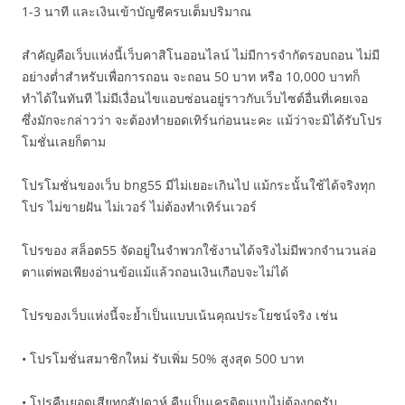
1-3 นาที และเงินเข้าบัญชีครบเต็มปริมาณ
สำคัญคือเว็บแห่งนี้เว็บคาสิโนออนไลน์ ไม่มีการจำกัดรอบถอน ไม่มี
อย่างต่ำสำหรับเพื่อการถอน จะถอน 50 บาท หรือ 10,000 บาทก็
ทำได้ในทันที ไม่มีเงื่อนไขแอบซ่อนอยู่ราวกับเว็บไซต์อื่นที่เคยเจอ
ซึ่งมักจะกล่าวว่า จะต้องทำยอดเทิร์นก่อนนะคะ แม้ว่าจะมิได้รับโปร
โมชั่นเลยก็ตาม
โปรโมชั่นของเว็บ bng55 มีไม่เยอะเกินไป แม้กระนั้นใช้ได้จริงทุก
โปร ไม่ขายฝัน ไม่เวอร์ ไม่ต้องทำเทิร์นเวอร์
โปรของ สล็อต55 จัดอยู่ในจำพวกใช้งานได้จริงไม่มีพวกจำนวนล่อ
ตาแต่พอเพียงอ่านข้อแม้แล้วถอนเงินเกือบจะไม่ได้
โปรของเว็บแห่งนี้จะย้ำเป็นแบบเน้นคุณประโยชน์จริง เช่น
• โปรโมชั่นสมาชิกใหม่ รับเพิ่ม 50% สูงสุด 500 บาท
• โปรคืนยอดเสียทุกสัปดาห์ คืนเป็นเครดิตแบบไม่ต้องกดรับ