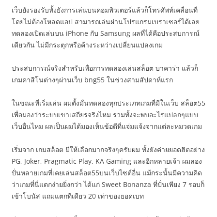
เว็บยังรองรับทั้งยังการเล่นบนคอมพิวเตอร์แล้วก็โทรศัพท์เคลื่อนที่
โดยไม่ต้องโหลดแอป สามารถเล่นผ่านโปรแกรมเบราเซอร์ได้เลย
ทดลองเปิดเล่นบน iPhone กับ Samsung ผลที่ได้คือประสบการณ์
เดียวกัน ไม่มีกระตุกหรือค้างระหว่างเปลี่ยนแปลงเกม
ประสบการณ์จริงสำหรับเพื่อการทดลองเล่นสล็อต บาคาร่า แล้วก็
เกมคาสิโนต่างๆผ่านเว็บ bng55 ในช่วงสามสัปดาห์แรก
ในขณะที่เริ่มเล่น ผมตั้งมั่นทดลองทุกประเภทเกมที่มีในเว็บ สล็อต55
เพื่อมองว่าระบบเขาเสถียรจริงไหม รวมทั้งจะพบอะไรแปลกๆแบบ
เว็บอื่นไหม ผลเป็นผมได้มองเห็นข้อดีที่แจ่มแจ้งจากแต่ละหมวดเกม
เริ่มจาก เกมสล็อต มีให้เลือกมากจริงๆครับผม ทั้งยังค่ายยอดฮิตอย่าง
PG, Joker, Pragmatic Play, KA Gaming และอีกหลายเจ้า ผมลอง
ปั่นหลายเกมที่เคยเล่นสล็อต55บนเว็บไซต์อื่น แม้กระนั้นมีความคิด
ว่าเกมที่นี่แตกง่ายยิ่งกว่า ได้แก่ Sweet Bonanza ที่ปั่นเพียง 7 รอบก็
เข้าโบนัส แถมแตกทีเดียว 20 เท่าของยอดเบท