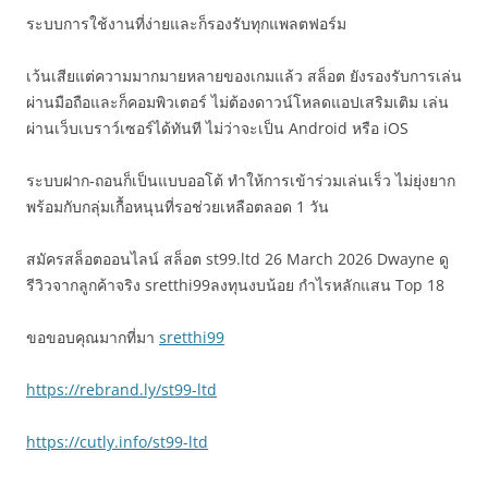
ระบบการใช้งานที่ง่ายและก็รองรับทุกแพลตฟอร์ม
เว้นเสียแต่ความมากมายหลายของเกมแล้ว สล็อต ยังรองรับการเล่น
ผ่านมือถือและก็คอมพิวเตอร์ ไม่ต้องดาวน์โหลดแอปเสริมเติม เล่น
ผ่านเว็บเบราว์เซอร์ได้ทันที ไม่ว่าจะเป็น Android หรือ iOS
ระบบฝาก‑ถอนก็เป็นแบบออโต้ ทำให้การเข้าร่วมเล่นเร็ว ไม่ยุ่งยาก
พร้อมกับกลุ่มเกื้อหนุนที่รอช่วยเหลือตลอด 1 วัน
สมัครสล็อตออนไลน์ สล็อต st99.ltd 26 March 2026 Dwayne ดู
รีวิวจากลูกค้าจริง sretthi99ลงทุนงบน้อย กำไรหลักแสน Top 18
ขอขอบคุณมากที่มา
sretthi99
https://rebrand.ly/st99-ltd
https://cutly.info/st99-ltd