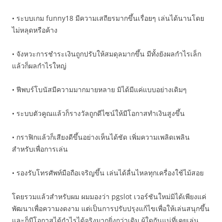
• ระบบเกม funny18 มีความเสถียรมากขึ้นเรื่อยๆ เล่นได้นานโดย
ไม่หลุดหรือค้าง
• จังหวะการชำระเงินถูกปรับให้สมดุลมากขึ้น มีทั้งยังผลกำไรเล็ก
แล้วก็ผลกำไรใหญ่
• ฟีพบร์โบนัสมีความมากมายหลาย มิได้มีแค่แบบอย่างเดิมๆ
• ระบบตัวคูณแล้วก็รางวัลถูกดีไซน์ให้มีโอกาสทำเงินสูงขึ้น
• กราฟิกแล้วก็เสียงดีขึ้นอย่างเห็นได้ชัด เพิ่มความเพลิดเพลิน
สำหรับเพื่อการเล่น
• รองรับโทรศัพท์มือถือเจริญขึ้น เล่นได้ลื่นไหลทุกเครื่องใช้ไม้สอย
โดยรวมแล้วสำหรับผม ผมมองว่า pgslot เวอร์ชันใหม่มิได้เพียงแค่
พัฒนาเพื่อความงดงาม แต่เป็นการปรับปรุงแก้ไขเพื่อให้เล่นสนุกขึ้น
และก็มีโอกาสได้กำไรได้จริงมากยิ่งกว่าเดิม ผู้ใดกันแน่ที่เคยเล่น