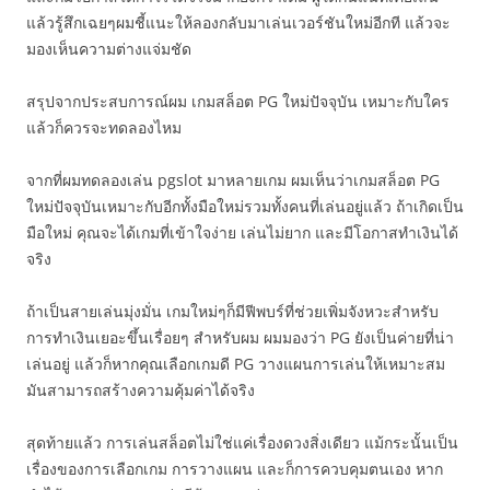
แล้วรู้สึกเฉยๆผมชี้แนะให้ลองกลับมาเล่นเวอร์ชันใหม่อีกที แล้วจะ
มองเห็นความต่างแจ่มชัด
สรุปจากประสบการณ์ผม เกมสล็อต PG ใหม่ปัจจุบัน เหมาะกับใคร
แล้วก็ควรจะทดลองไหม
จากที่ผมทดลองเล่น pgslot มาหลายเกม ผมเห็นว่าเกมสล็อต PG
ใหม่ปัจจุบันเหมาะกับอีกทั้งมือใหม่รวมทั้งคนที่เล่นอยู่แล้ว ถ้าเกิดเป็น
มือใหม่ คุณจะได้เกมที่เข้าใจง่าย เล่นไม่ยาก และมีโอกาสทำเงินได้
จริง
ถ้าเป็นสายเล่นมุ่งมั่น เกมใหม่ๆก็มีฟีพบร์ที่ช่วยเพิ่มจังหวะสำหรับ
การทำเงินเยอะขึ้นเรื่อยๆ สำหรับผม ผมมองว่า PG ยังเป็นค่ายที่น่า
เล่นอยู่ แล้วก็หากคุณเลือกเกมดี PG วางแผนการเล่นให้เหมาะสม
มันสามารถสร้างความคุ้มค่าได้จริง
สุดท้ายแล้ว การเล่นสล็อตไม่ใช่แค่เรื่องดวงสิ่งเดียว แม้กระนั้นเป็น
เรื่องของการเลือกเกม การวางแผน และก็การควบคุมตนเอง หาก