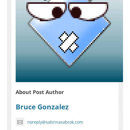
About Post Author
Bruce Gonzalez
noreply@sabrinasabrok.com