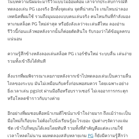
ในบทความนี้ผมจะมารีวิวแบบไม่อ้อมค้อม เล่าจากประสบการณ์ที่
ทดลองเล่น PG เองจริง อีกทั้งจุดเด่น จุดที่น่าสนใจ เกมไหนน่าลอง
เทคนิคที่ผมใช้ รวมถึงมุมมองแบบคนเล่นจริง คนไหนกันที่กำลังมอง
หาเกมสล็อต PG ใหม่ล่าสุด หรือยังลังเลว่าจะเล่นดีไหม ลองอ่าน
รีวิวนี้ก่อนแล้วพอหลังจากนั้นก็ค่อยตัดสินใจ รับรองว่าได้ข้อมูลครบ
แน่นอน
ความรู้สึกข้างหลังลองเล่นสล็อต PG เวอร์ชันใหม่ ระบบลื่น เล่นง่าย
รวมทั้งเข้าถึงได้ทันที
สิ่งแรกที่ผมพิจารณาเลยภายหลังจากเข้าไปทดลองเล่นเป็นความลื่น
ไถลของระบบ มันไม่เหมือนกับครั้งก่อนพอสมควร โดยเฉพาะอย่าง
ยิ่งเวลาเล่น pgslot ผ่านมือถือหรือบราวเซอร์ ไม่เจออาการกระตุก
หรือโหลดช้าราวกับบางค่าย
อีกอย่างที่ผมชอบคือหน้าเกมดีไซน์มาเข้าใจง่ายมาก ถึงแม้ว่าจะเป็น
มือใหม่ก็เกือบจะไม่ต้องไปนั่งเรียนรู้อะไรเยอะ ปุ่มต่างๆจัดวางแจ่ม
ชัด เข้าไปก็หมุนได้เลยโดยทันที รวมทั้งที่สำคัญคือแต่ละเกมใช้
เวลาโหลดไม่นาน ผมทดลองสลับหลายเกม
PG
ก็ยังมีความรู้สึกว่า