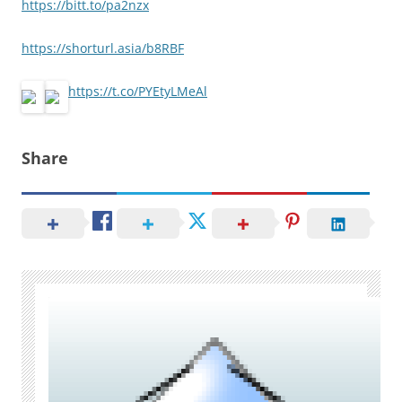
https://bitt.to/pa2nzx
https://shorturl.asia/b8RBF
https://t.co/PYEtyLMeAl
Share