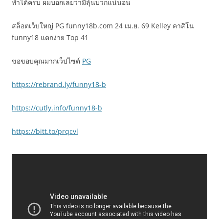
ทำได้ครบ ผมบอกเลยว่ามีลุ้นบวกแน่นอน
สล็อตเว็บใหญ่ PG funny18b.com 24 เม.ย. 69 Kelley คาสิโน
funny18 แตกง่าย Top 41
ขอขอบคุณมากเว็ปไซต์
PG
https://rebrand.ly/funny18-b
https://cutly.info/funny18-b
https://bitt.to/prqcvl