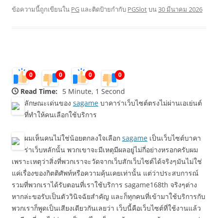
ข้อความนี้ถูกเขียนใน
PG
และติดป้ายกำกับ
PGSlot
บน
30 มีนาคม 2026
0
0
0
0
Read Time:
5 Minute, 1 Second
ลักษณะเด่นของ
sagame
บาคาร่าเว็บไซต์ตรงไม่ผ่านเอเย่นต์
ที่ทำให้คนเลือกใช้บริการ
ผมเห็นคนไม่ใช่น้อยตกลงใจเลือก
sagame
เป็นเว็บไซต์บาคา
ร่าเว็บหลักนั้น พวกเขาจะมีเหตุมีผลอยู่ไม่กี่อย่างหรอกครับผม
เพราะเหตุว่าสิ่งที่พวกเราจะวัดจากเว็บสักเว็บไซต์ได้จริงๆมันไม่ใช่
แค่เรื่องของกิตติศัพท์หรือความคุ้นเคยเท่านั้น แต่ว่าประสบการณ์
รวมที่พวกเราได้รับตอนที่เราใช้บริการ sagame168th จริงๆต่าง
หากล่ะขอรับเป็นตัววินิจฉัยสำคัญ และก็ทุกคนที่เข้ามาใช้บริการกับ
พวกเราก็พูดเป็นเสียงเดียวกันเลยว่า เว็บนี้คือเว็บไซต์ที่ใช้งานแล้ว