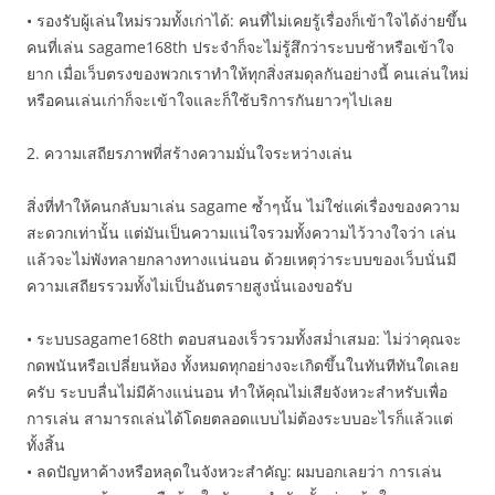
• รองรับผู้เล่นใหม่รวมทั้งเก่าได้: คนที่ไม่เคยรู้เรื่องก็เข้าใจได้ง่ายขึ้น
คนที่เล่น sagame168th ประจำก็จะไม่รู้สึกว่าระบบช้าหรือเข้าใจ
ยาก เมื่อเว็บตรงของพวกเราทำให้ทุกสิ่งสมดุลกันอย่างนี้ คนเล่นใหม่
หรือคนเล่นเก่าก็จะเข้าใจและก็ใช้บริการกันยาวๆไปเลย
2. ความเสถียรภาพที่สร้างความมั่นใจระหว่างเล่น
สิ่งที่ทำให้คนกลับมาเล่น sagame ซ้ำๆนั้น ไม่ใช่แค่เรื่องของความ
สะดวกเท่านั้น แต่มันเป็นความแน่ใจรวมทั้งความไว้วางใจว่า เล่น
แล้วจะไม่พังทลายกลางทางแน่นอน ด้วยเหตุว่าระบบของเว็บนั่นมี
ความเสถียรรวมทั้งไม่เป็นอันตรายสูงนั่นเองขอรับ
• ระบบsagame168th ตอบสนองเร็วรวมทั้งสม่ำเสมอ: ไม่ว่าคุณจะ
กดพนันหรือเปลี่ยนห้อง ทั้งหมดทุกอย่างจะเกิดขึ้นในทันทีทันใดเลย
ครับ ระบบลื่นไม่มีค้างแน่นอน ทำให้คุณไม่เสียจังหวะสำหรับเพื่อ
การเล่น สามารถเล่นได้โดยตลอดแบบไม่ต้องระบบอะไรก็แล้วแต่
ทั้งสิ้น
• ลดปัญหาค้างหรือหลุดในจังหวะสำคัญ: ผมบอกเลยว่า การเล่น