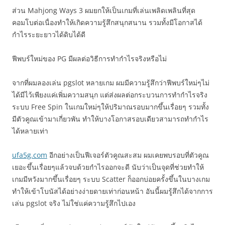
ส่วน Mahjong Ways 3 ผมยกให้เป็นเกมที่เล่นเพลิดเพลินที่สุด
คอมโบต่อเนื่องทำให้เกิดความรู้สึกสนุกสนาน รวมทั้งมีโอกาสได้
กำไรระยะยาวได้ดิบได้ดี
ฟีพบร์ใหม่ของ PG มีผลต่อวิธีการทำกำไรจริงหรือไม่
จากที่ผมลองเล่น pgslot หลายเกม ผมมีความรู้สึกว่าฟีพบร์ใหม่ๆไม่
ได้มีไว้เพียงแค่เพิ่มความสนุก แต่ส่งผลต่อกระบวนการทำกำไรจริง
ระบบ Free Spin ในเกมใหม่ๆให้ปริมาณรอบมากขึ้นเรื่อยๆ รวมทั้ง
มีตัวคูณเข้ามาเกี่ยวพัน ทำให้บางโอกาสรอบเดียวสามารถทำกำไร
ได้หลายเท่า
ufa5g.com
อีกอย่างเป็นฟีเจอร์ตัวคูณสะสม ผมเคยพบรอบที่ตัวคูณ
เยอะขึ้นเรื่อยๆแล้วจบด้วยกำไรออกจะดี นับว่าเป็นจุดที่ช่วยทำให้
เกมมีหวังมากขึ้นเรื่อยๆ ระบบ Scatter ก็ออกบ่อยครั้งขึ้นในบางเกม
ทำให้เข้าโบนัสได้อย่างง่ายดายเท่าก่อนหน้า อันนี้ผมรู้สึกได้จากการ
เล่น pgslot จริง ไม่ใช่แค่ความรู้สึกไปเอง