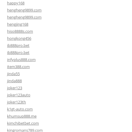
happy168
hengheng9899.com
hengheng9899.com
hengjing168
hiso8888s.com
hongkong456
ib888pro.bet
ib888pro.bet
infyplus888.com
item388.com
jinda55
jinda888
joker123
joker123auto
joker123th
k1gt-auto.com
khumsup888.me
kimchibetbet.com
kingromans789.com