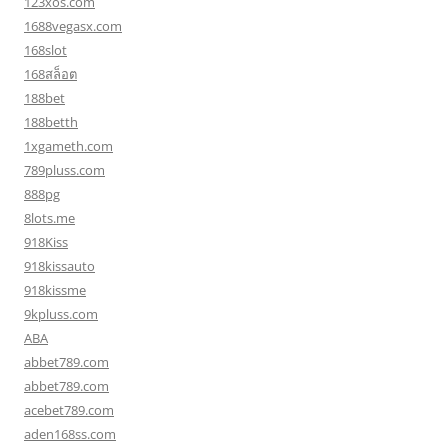
123xos.com
1688vegasx.com
168slot
168สล็อต
188bet
188betth
1xgameth.com
789pluss.com
888pg
8lots.me
918Kiss
918kissauto
918kissme
9kpluss.com
ABA
abbet789.com
abbet789.com
acebet789.com
aden168ss.com