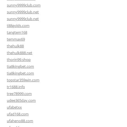
sunny9999club.com
sunny9999club.net
sunny9999club.net
t88golds.com
tangtem168
temmax69
thehulk88
thehulk888.net
thorin99.shop
tia8kingbet.com
tia8kingbet.com
topstar359win.com
tr1688.info
tree78999.com
udee365day.com
ufabetxx
ufad168.com
ufaheno88.com