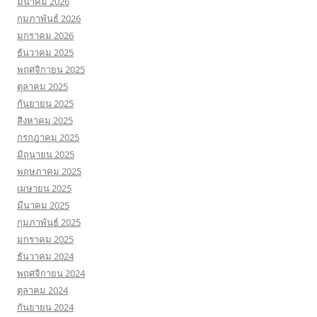
มีนาคม 2026
กุมภาพันธ์ 2026
มกราคม 2026
ธันวาคม 2025
พฤศจิกายน 2025
ตุลาคม 2025
กันยายน 2025
สิงหาคม 2025
กรกฎาคม 2025
มิถุนายน 2025
พฤษภาคม 2025
เมษายน 2025
มีนาคม 2025
กุมภาพันธ์ 2025
มกราคม 2025
ธันวาคม 2024
พฤศจิกายน 2024
ตุลาคม 2024
กันยายน 2024