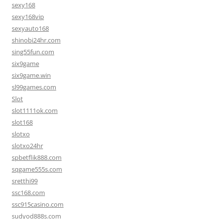
sexy168
sexy168vip
sexyauto168
shinobi24hr.com
sing55fun.com
six9game
six9game.win
sl99games.com
Slot
slot1111ok.com
slot168
slotxo
slotxo24hr
spbetflik888.com
sqgame555s.com
sretthi99
ssc168.com
ssc915casino.com
sudyod888s.com