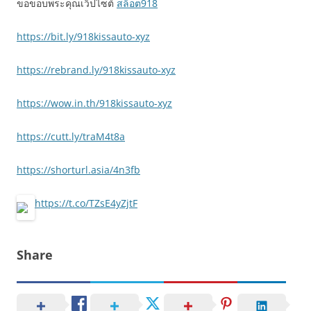
ขอขอบพระคุณเว็ปไซต์
สล็อต918
https://bit.ly/918kissauto-xyz
https://rebrand.ly/918kissauto-xyz
https://wow.in.th/918kissauto-xyz
https://cutt.ly/traM4t8a
https://shorturl.asia/4n3fb
https://t.co/TZsE4yZjtF
Share