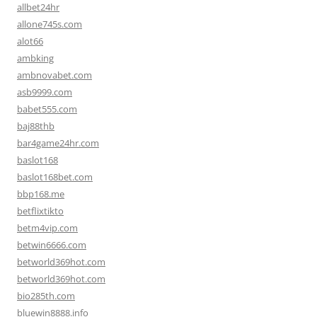
allbet24hr
allone745s.com
alot66
ambking
ambnovabet.com
asb9999.com
babet555.com
baj88thb
bar4game24hr.com
baslot168
baslot168bet.com
bbp168.me
betflixtikto
betm4vip.com
betwin6666.com
betworld369hot.com
betworld369hot.com
bio285th.com
bluewin8888.info