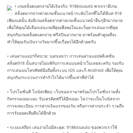
• เกมสล็อตแตกง่ายได้เงินจริง: 918kissauto พวกเรามีเกม
สล็อตมากจากค่ายเกมชั้นแนวหน้าระดับโลกที่ไม่ได้มีแค่ 918
เพียงแค่นั้น ยังมีเกมสล็อตจากค่ายเกมชั้นแนวหน้าอื่นๆอีกมากมาย
เพื่อให้คุณได้เลือกเล่นเกมที่คุณพึงพอใจและก็อยากเล่นมากที่สุด
สนุกกับเกมสล็อตแตกง่าย ฟรีสปินมากมาย มาพร้อมตัวคูณที่จะ
ทำให้คุณรับเงินรางวัลมากขึ้นเรื่อยๆได้อีกด้วยครับ
• เล่นผ่านแอปฯก็สบาย: บอกเลยว่า การเล่นผ่านแอปพลิเคชั่น
สล็อต918 นั้นสบายไม่แพ้กับการเล่นบนหน้าเว็บเลยล่ะครับ รองรับ
การเล่นบนโทรศัพท์มือถือทั้งระบบ iOS และก็ Android เพื่อให้คุณ
สนุกกับกระบวนการทำกำไรได้มากขึ้นเท่าที่ทำได้
• โปรโมชั่นดี โบนัสเพียบ: เว็บของเรามาพร้อมโปรโมชั่นรวมทั้ง
กิจกรรมเยอะแยะ รับเครดิตฟรีได้อีกเยอะ ไม่ว่าจะเป็นโบนัสจาก
การลงทะเบียน การฝากเงินแรกของวัน หรือการฝากประจำ รวมถึง
การรับยอดเสียคืนได้อีกด้วย
• ระบบเสถียร เล่นง่ายไม่มีสะดุด: 918kissauto ของพวกเราใช้