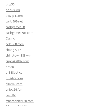
bng55
bonus888
bwvip4.com
carlo999.net
cashgame168
cashgame168x.com
Casino
cc11388.com
chang7777
chinatown888.win
cupcake88x.com
dr888
dr888bet.com
du2477.com
ek4567.com
enjoy24.fun
faro168
fcharoenkit168.com