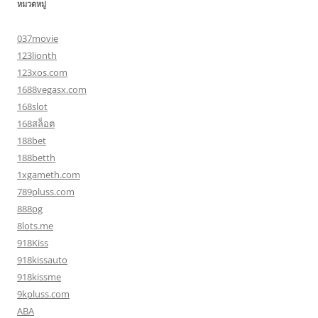
หมวดหมู่
037movie
123lionth
123xos.com
1688vegasx.com
168slot
168สล็อต
188bet
188betth
1xgameth.com
789pluss.com
888pg
8lots.me
918Kiss
918kissauto
918kissme
9kpluss.com
ABA