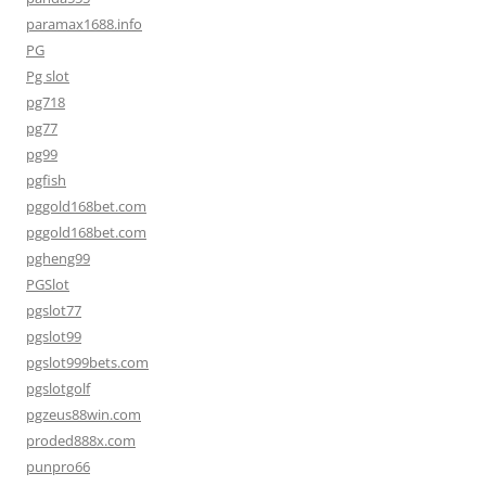
paramax1688.info
PG
Pg slot
pg718
pg77
pg99
pgfish
pggold168bet.com
pggold168bet.com
pgheng99
PGSlot
pgslot77
pgslot99
pgslot999bets.com
pgslotgolf
pgzeus88win.com
proded888x.com
punpro66