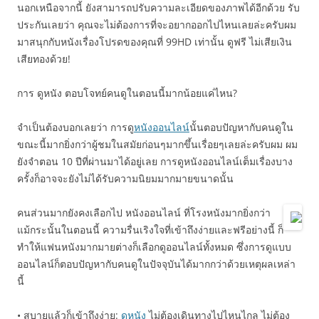
นอกเหนือจากนี้ ยังสามารถปรับความละเอียดของภาพได้อีกด้วย รับ
ประกันเลยว่า คุณจะไม่ต้องการที่จะอยากออกไปไหนเลยล่ะครับผม
มาสนุกกับหนังเรื่องโปรดของคุณที่ 99HD เท่านั้น ดูฟรี ไม่เสียเงิน
เสียทองด้วย!
การ ดูหนัง ตอบโจทย์คนดูในตอนนี้มากน้อยแค่ไหน?
จำเป็นต้องบอกเลยว่า การดู
หนังออนไลน์
นั้นตอบปัญหากับคนดูใน
ขณะนี้มากยิ่งกว่าผู้ชมในสมัยก่อนๆมากขึ้นเรื่อยๆเลยล่ะครับผม ผม
ยังจำตอน 10 ปีที่ผ่านมาได้อยู่เลย การดูหนังออนไลน์เต็มเรื่องบาง
ครั้งก็อาจจะยังไม่ได้รับความนิยมมากมายขนาดนั้น
คนส่วนมากยังคงเลือกไป หนังออนไลน์ ที่โรงหนังมากยิ่งกว่า
แม้กระนั้นในตอนนี้ ความรื่นเริงใจที่เข้าถึงง่ายและฟรีอย่างนี้ ก็
ทำให้แฟนหนังมากมายต่างก็เลือกดูออนไลน์ทั้งหมด ซึ่งการดูแบบ
ออนไลน์ก็ตอบปัญหากับคนดูในปัจจุบันได้มากกว่าด้วยเหตุผลเหล่า
นี้
• สบายแล้วก็เข้าถึงง่าย:
ดูหนัง
ไม่ต้องเดินทางไปไหนไกล ไม่ต้อง