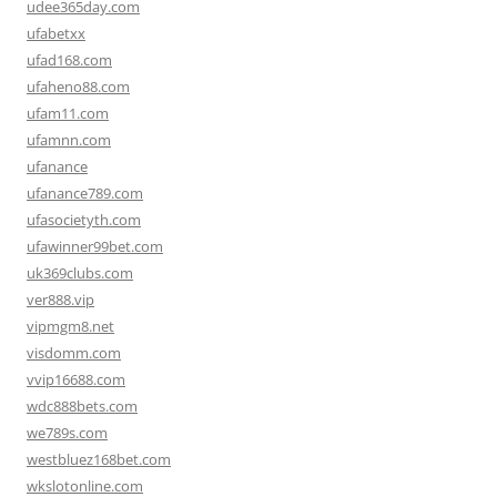
udee365day.com
ufabetxx
ufad168.com
ufaheno88.com
ufam11.com
ufamnn.com
ufanance
ufanance789.com
ufasocietyth.com
ufawinner99bet.com
uk369clubs.com
ver888.vip
vipmgm8.net
visdomm.com
vvip16688.com
wdc888bets.com
we789s.com
westbluez168bet.com
wkslotonline.com