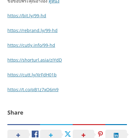
ขอขอบพระคุณอ้างอิง
ดูหนัง
https://bit.ly/99-hd
https://rebrand.ly/99-hd
https://cutly.info/99-hd
https://shorturl.asia/zIYdD
https://cutt.ly/XrFdH01b
https://t.co/pB1z7xO6m9
Share