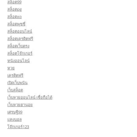
สล็อต99
สล็อตpg
สล็อตxo
สล็อตพุซซี่
สล็อตออนไลน์
สล็อตเครดิตฟรี
สล็อตเว็บตรง
สล็อตโจ๊กเกอร์
หนังออนไลน์
หวย
เครดิตฟรี
เปิดเว็บพนัน
เว็บสล็อต
เว็บหวยออนไลน์ เชื่อถือได้
เว็บหวยฮานอย
เศรษฐี99
แทงบอล
โจ๊กเกอร์123