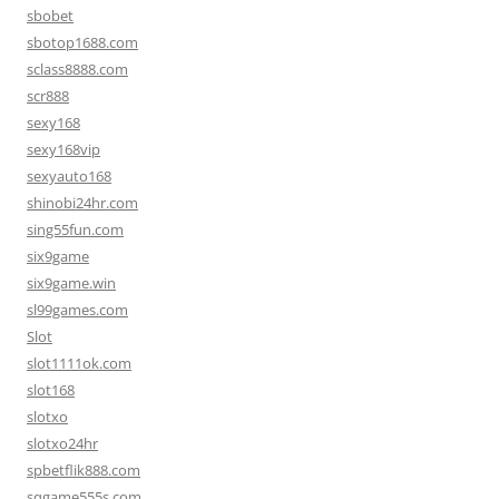
sbobet
sbotop1688.com
sclass8888.com
scr888
sexy168
sexy168vip
sexyauto168
shinobi24hr.com
sing55fun.com
six9game
six9game.win
sl99games.com
Slot
slot1111ok.com
slot168
slotxo
slotxo24hr
spbetflik888.com
sqgame555s.com