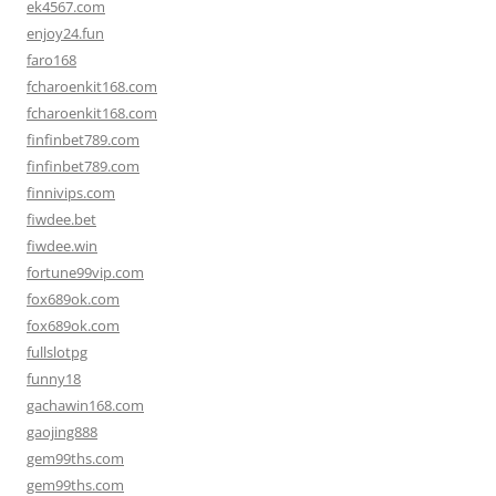
ek4567.com
enjoy24.fun
faro168
fcharoenkit168.com
fcharoenkit168.com
finfinbet789.com
finfinbet789.com
finnivips.com
fiwdee.bet
fiwdee.win
fortune99vip.com
fox689ok.com
fox689ok.com
fullslotpg
funny18
gachawin168.com
gaojing888
gem99ths.com
gem99ths.com