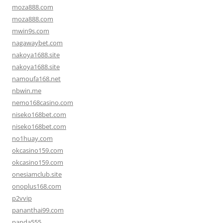
moza888.com
moza888.com
mwin9s.com
nagawaybet.com
nakoya1688.site
nakoya1688.site
namoufa168.net
nbwin.me
nemo168casino.com
niseko168bet.com
niseko168bet.com
no1huay.com
okcasino159.com
okcasino159.com
onesiamclub.site
onoplus168.com
p2vvip
pananthai99.com
panda555