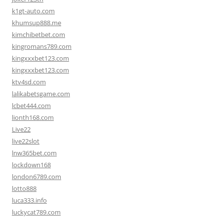
k1gt-auto.com
khumsup888.me
kimchibetbet.com
kingromans789.com
kingxxxbet123.com
kingxxxbet123.com
ktv4sd.com
lalikabetsgame.com
lcbet444.com
lionth168.com
Live22
live22slot
lnw365bet.com
lockdown168
london6789.com
lotto888
luca333.info
luckycat789.com