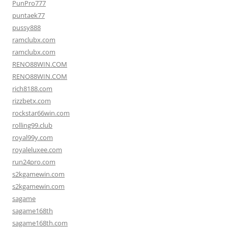
PunPro777
puntaek77
pussy888
ramclubx.com
ramclubx.com
RENO88WIN.COM
RENO88WIN.COM
rich8188.com
rizzbetx.com
rockstar66win.com
rolling99.club
royal99y.com
royaleluxee.com
run24pro.com
s2kgamewin.com
s2kgamewin.com
sagame
sagame168th
sagame168th.com