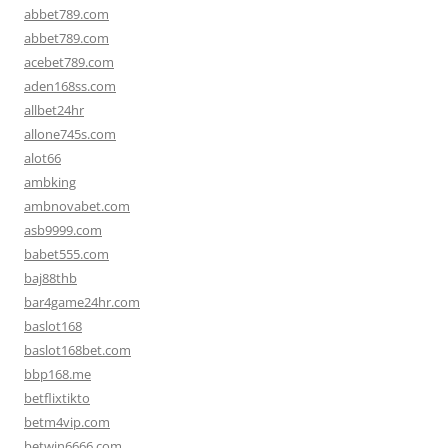
abbet789.com
abbet789.com
acebet789.com
aden168ss.com
allbet24hr
allone745s.com
alot66
ambking
ambnovabet.com
asb9999.com
babet555.com
baj88thb
bar4game24hr.com
baslot168
baslot168bet.com
bbp168.me
betflixtikto
betm4vip.com
betwin6666.com