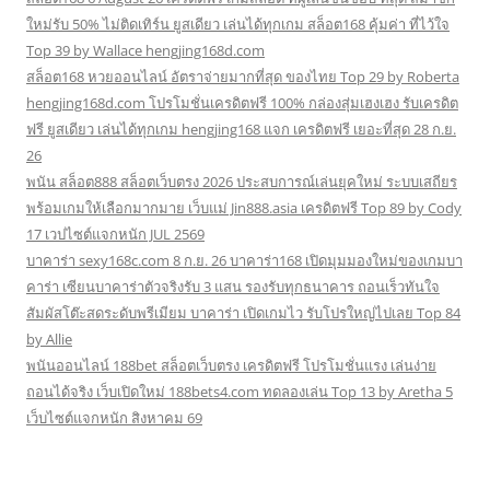
ใหม่รับ 50% ไม่ติดเทิร์น ยูสเดียว เล่นได้ทุกเกม สล็อต168 คุ้มค่า ที่ไว้ใจ
Top 39 by Wallace hengjing168d.com
สล็อต168 หวยออนไลน์ อัตราจ่ายมากที่สุด ของไทย Top 29 by Roberta
hengjing168d.com โปรโมชั่นเครดิตฟรี 100% กล่องสุ่มเฮงเฮง รับเครดิต
ฟรี ยูสเดียว เล่นได้ทุกเกม hengjing168 แจก เครดิตฟรี เยอะที่สุด 28 ก.ย.
26
พนัน สล็อต888 สล็อตเว็บตรง 2026 ประสบการณ์เล่นยุคใหม่ ระบบเสถียร
พร้อมเกมให้เลือกมากมาย เว็บแม่ Jin888.asia เครดิตฟรี Top 89 by Cody
17 เวปไซต์แจกหนัก JUL 2569
บาคาร่า sexy168c.com 8 ก.ย. 26 บาคาร่า168 เปิดมุมมองใหม่ของเกมบา
คาร่า เซียนบาคาร่าตัวจริงรับ 3 แสน รองรับทุกธนาคาร ถอนเร็วทันใจ
สัมผัสโต๊ะสดระดับพรีเมียม บาคาร่า เปิดเกมไว รับโปรใหญ่ไปเลย Top 84
by Allie
พนันออนไลน์ 188bet สล็อตเว็บตรง เครดิตฟรี โปรโมชั่นแรง เล่นง่าย
ถอนได้จริง เว็บเปิดใหม่ 188bets4.com ทดลองเล่น Top 13 by Aretha 5
เว็บไซต์แจกหนัก สิงหาคม 69