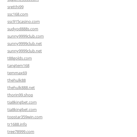
sretthi99
ssc168.com
ssc915casino.com
sudyod888s.com
sunny9999club.com
sunny9999club.net
sunny9999club.net
t88golds.com
tangtem168
temmax69
thehulk88
thehulk888.net
thorin99.shop
tia8kingbet.com
tia8kingbet.com
topstar359win.com
tr1688.info
tree78999.com