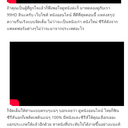
ถ้าคุณเป็นผู้ที่ถูกใจแล้วก็พึงพอใจดูหนังล่ะก็ มาทดลองดูกับเรา
99HD สินะครับ เว็บไซต์ หนังออนไลน์ ที่ดีที่สุดตอนนี้ แหล่งสรุป
ความรื่นเริงแบบจัดเต็ม ไม่ว่าจะเป็นหนังเก่า หนังใหม่ ซีรีส์ดังจาก
แพลตฟอร์มต่างๆไม่ว่าจะมาจากประเทศอะไร
ก็จัดเต็มให้ท่านแบบครบๆแน่ๆ บอกเลยว่า ดูหนังออนไลน์ ไทยก็ฟิน
ซีรีส์นอกก็เพลิดเพลินแน่ๆ 100% มีหนังและซีรีส์ให้คุณเลือกเยอะ
แยกประเภทให้แล้วอีกด้วย หาหนังที่ประทับใจได้ง่ายขึ้นอย่างแน่แท้