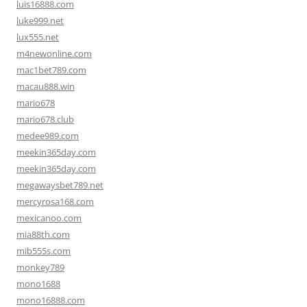
luis16888.com
luke999.net
lux555.net
m4newonline.com
mac1bet789.com
macau888.win
mario678
mario678.club
medee989.com
meekin365day.com
meekin365day.com
megawaysbet789.net
mercyrosa168.com
mexicanoo.com
mia88th.com
mib555s.com
monkey789
mono1688
mono16888.com