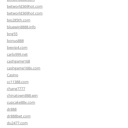
betworld369hot.com
betworld369hot.com
bio285th.com
bluewin8888.info
bng55
bonus888
bwvip4.com
carlo999.net
cashgame168
cashgame168x.com
Casino
cc11388.com
chang7777
chinatown888.win
cupcake88x.com
dr888
dr888bet.com
du2477.com