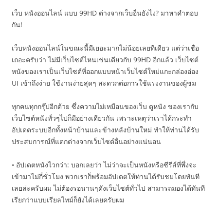
เว็บ หนังออนไลน์ แบบ 99HD ต่างจากเว็บอื่นยังไง? มาหาคำตอบ
กัน!
เว็บหนังออนไลน์ในขณะนี้มีเยอะมากไม่น้อยเลยทีเดียว แต่ว่าเชื่อ
เถอะครับว่า ไม่มีเว็บไซต์ไหนเช่นเดียวกับ 99HD อีกแล้ว เว็บไซต์
หนังของเราเป็นเว็บไซต์ที่ออกแบบหน้าเว็บไซต์ใหม่แกะกล่องอ่อง
UI เข้าถึงง่าย ใช้งานง่ายสุดๆ สะดวกต่อการใช้แรงงานของผู้ชม
ทุกคนทุกกรุ๊ปอีกด้วย ซึ่งความไม่เหมือนของเว็บ ดูหนัง ของเรากับ
เว็บไซต์หนังทั่วๆไปก็มีอย่างเดียวกัน เพราะเหตุว่าเราได้กระทำ
อัปเดตระบบอีกทั้งหน้าบ้านและข้างหลังบ้านใหม่ ทำให้ท่านได้รับ
ประสบการณ์ที่แตกต่างจากเว็บไซต์อื่นอย่างแน่นอน
• อัปเดตหนังไวกว่า: บอกเลยว่า ไม่ว่าจะเป็นหนังหรือซีรีส์ที่พึ่งจะ
เข้ามาไม่กี่ชั่วโมง พวกเราก็พร้อมอัปเดตให้ท่านได้รับชมโดยทันที
เลยล่ะครับผม ไม่ต้องรอนานๆดังเว็บไซต์ทั่วไป สามารถมองได้ทันที
เรียกว่าแบบเรียลไทม์ก็ยังได้เลยครับผม