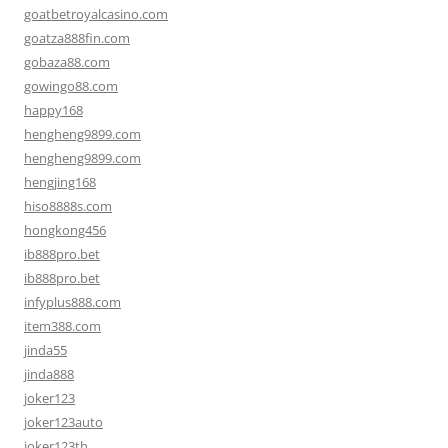
goatbetroyalcasino.com
goatza888fin.com
gobaza88.com
gowingo88.com
happy168
hengheng9899.com
hengheng9899.com
hengjing168
hiso8888s.com
hongkong456
ib888pro.bet
ib888pro.bet
infyplus888.com
item388.com
jinda55
jinda888
joker123
joker123auto
joker123th