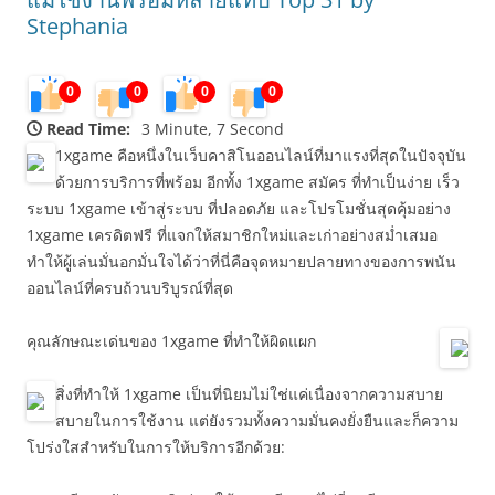
Stephania
0
0
0
0
Read Time:
3 Minute, 7 Second
1xgame คือหนึ่งในเว็บคาสิโนออนไลน์ที่มาแรงที่สุดในปัจจุบัน
ด้วยการบริการที่พร้อม อีกทั้ง 1xgame สมัคร ที่ทำเป็นง่าย เร็ว
ระบบ 1xgame เข้าสู่ระบบ ที่ปลอดภัย และโปรโมชั่นสุดคุ้มอย่าง
1xgame เครดิตฟรี ที่แจกให้สมาชิกใหม่และเก่าอย่างสม่ำเสมอ
ทำให้ผู้เล่นมั่นอกมั่นใจได้ว่าที่นี่คือจุดหมายปลายทางของการพนัน
ออนไลน์ที่ครบถ้วนบริบูรณ์ที่สุด
คุณลักษณะเด่นของ 1xgame ที่ทำให้ผิดแผก
สิ่งที่ทำให้ 1xgame เป็นที่นิยมไม่ใช่แค่เนื่องจากความสบาย
สบายในการใช้งาน แต่ยังรวมทั้งความมั่นคงยั่งยืนและก็ความ
โปร่งใสสำหรับในการให้บริการอีกด้วย: