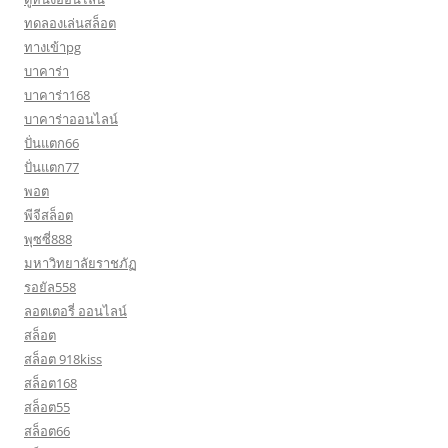
ทดลองเล่นสล็อต
ทางเข้าpg
บาคาร่า
บาคาร่า168
บาคาร่าออนไลน์
ปั่นแตก66
ปั่นแตก77
พอต
พีจีสล็อต
พุซซี่888
มหาวิทยาลัยราชภัฏ
รอยัล558
ลอตเตอรี่ ออนไลน์
สล็อต
สล็อต 918kiss
สล็อต168
สล็อต55
สล็อต66