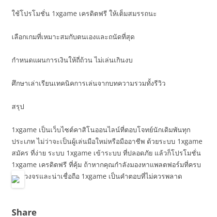
ใช้โปรโมชั่น 1xgame เครดิตฟรี ให้เต็มสมรรถนะ
เลือกเกมที่เหมาะสมกับตนเองและถนัดที่สุด
กำหนดแผนการเงินให้ถี่ถ้วน ไม่เล่นเกินงบ
ศึกษาเล่าเรียนเทคนิคการเล่นจากบทความรวมทั้งรีวิว
สรุป
1xgame เป็นเว็บไซต์คาสิโนออนไลน์ที่ตอบโจทย์นักเดิมพันทุก
ประเภท ไม่ว่าจะเป็นผู้เล่นมือใหม่หรือมืออาชีพ ด้วยระบบ 1xgame
สมัคร ที่ง่าย ระบบ 1xgame เข้าระบบ ที่ปลอดภัย แล้วก็โปรโมชั่น
1xgame เครดิตฟรี ที่คุ้ม ถ้าหากคุณกำลังมองหาแพลตฟอร์มที่ครบ
วงจรและน่าเชื่อถือ 1xgame เป็นคำตอบที่ไม่ควรพลาด
Share