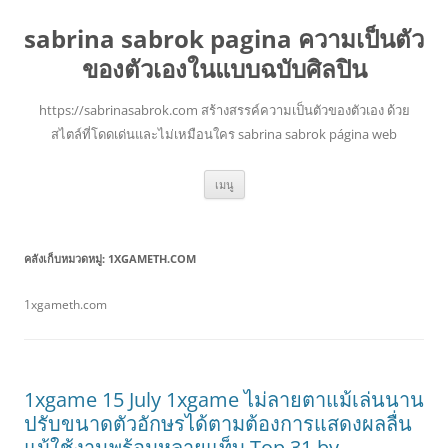
sabrina sabrok pagina ความเป็นตัว
ของตัวเองในแบบฉบับศิลปิน
https://sabrinasabrok.com สร้างสรรค์ความเป็นตัวของตัวเอง ด้วย
สไตล์ที่โดดเด่นและไม่เหมือนใคร sabrina sabrok página web
ข้าม
เมนู
ไป
ยัง
เนื้อหา
คลังเก็บหมวดหมู่:
1XGAMETH.COM
1xgameth.com
1xgame 15 July 1xgame ไม่ลายตาแม้เล่นนาน
ปรับขนาดตัวอักษรได้ตามต้องการแสดงผลลื่น
แม้ใช้งานพร้อมหลายแท็บ Top 31 by