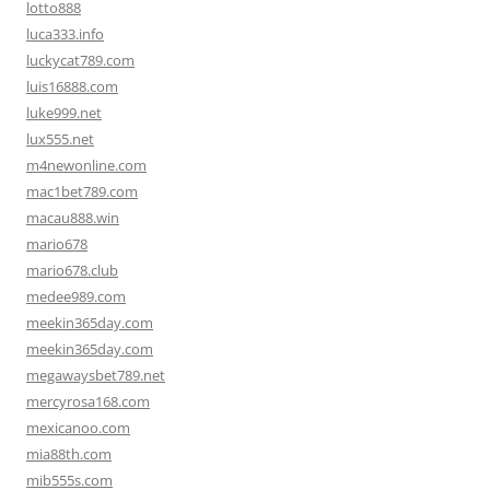
lotto888
luca333.info
luckycat789.com
luis16888.com
luke999.net
lux555.net
m4newonline.com
mac1bet789.com
macau888.win
mario678
mario678.club
medee989.com
meekin365day.com
meekin365day.com
megawaysbet789.net
mercyrosa168.com
mexicanoo.com
mia88th.com
mib555s.com