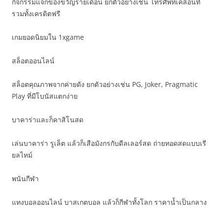
กิจกรรมแจกของขวัญรายเดือน ยกตัวอย่างเช่น โทรศัพท์เคลื่อนที่
รวมทั้งเครดิตฟรี
เกมยอดนิยมใน 1xgame
สล็อตออนไลน์
สล็อตคุณภาพจากค่ายดัง ยกตัวอย่างเช่น PG, Joker, Pragmatic
Play ที่มีโบนัสแตกง่าย
บาคาร่าและก็คาสิโนสด
เล่นบาคาร่า รูเล็ต แล้วก็เสือมังกรกับดีลเลอร์สด ถ่ายทอดสดแบบเรี
ยลไทม์
พนันกีฬา
แทงบอลออนไลน์ บาสเกตบอล แล้วก็กีฬาทั้งโลก ราคาน้ำเป็นกลาง