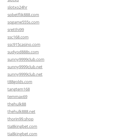
slotxo24hr
spbetflik888.com
sqgame555s.com
sretthi99
ssc168.com
ssc915casino.com
sudyod888s.com
sunny9999club.com
sunny9999club.net
sunny9999club.net
t88golds.com
tangtem168
temmax69
thehulk88
thehulk888.net
thorin99.shop
tia8kingbet.com
tia8kingbet.com