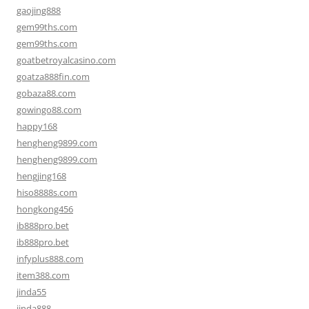
gaojing888
gem99ths.com
gem99ths.com
goatbetroyalcasino.com
goatza888fin.com
gobaza88.com
gowingo88.com
happy168
hengheng9899.com
hengheng9899.com
hengjing168
hiso8888s.com
hongkong456
ib888pro.bet
ib888pro.bet
infyplus888.com
item388.com
jinda55
jinda888