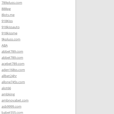
789pluss.com
888pg
8lots.me
918Kiss
918kissauto
918kissme
9kpluss.com
ABA
abbet789.com
abbet789.com
acebet789.com
aden168ss.com
allbet24hr
allone745s.com
alot66
ambking
ambnovabet.com
asb9999.com
babet555.com