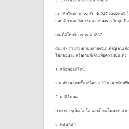
สมาชิกใหม่สามารถรับ du247 เครดิตฟรี ได
ยอดเสีย และกิจกรรมแจกของรางวัลทุกเดื
เกมที่มีให้บริการบน du247
du247 รวบรวมเกมหลายชนิดเพื่อผู้เล่นเลือ
ใช้กลอุบาย หรือเกมที่เล่นเพื่อความบันเทิง
1. สล็อตออนไลน์
รวมค่ายสล็อตชั้นหนึ่งกว่า 20 ค่าย พร้อมฟ
2. คาสิโนสด
บาคาร่า รูเล็ต ไฮโล และก็เกมไพ่ต่างๆถ
3. พนันกีฬา