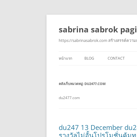
sabrina sabrok pagi
https://sabrinasabrok.com สร้างสรรค์ความเ
หน้าแรก
BLOG
CONTACT
คลังเก็บหมวดหมู่:
DU2477.COM
du2477.com
du247 13 December du247
รางวัลไม่อั้นโปรโมชั่นคุ้ม