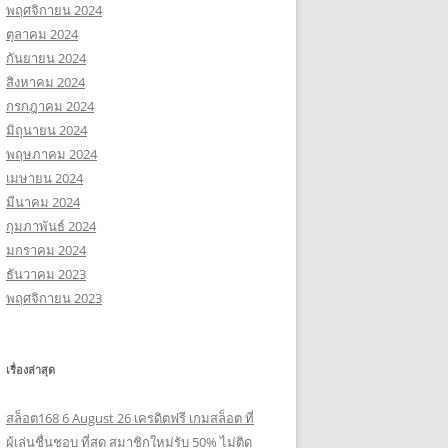
พฤศจิกายน 2024
ตุลาคม 2024
กันยายน 2024
สิงหาคม 2024
กรกฎาคม 2024
มิถุนายน 2024
พฤษภาคม 2024
เมษายน 2024
มีนาคม 2024
กุมภาพันธ์ 2024
มกราคม 2024
ธันวาคม 2023
พฤศจิกายน 2023
เรื่องล่าสุด
สล็อต168 6 August 26 เครดิตฟรี เกมสล็อต ที่
ผู้เล่นชื่นชอบ ที่สุด สมาชิกใหม่รับ 50% ไม่ติด