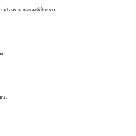
ง พร้อมราคาต่อรองที่เป็นธรรม
อง
างชนะ