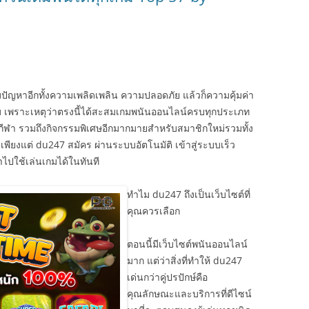
ปัญหาอีกทั้งความเพลิดเพลิน ความปลอดภัย แล้วก็ความคุ้มค่า
 เพราะเหตุว่าตรงนี้ได้สะสมเกมพนันออนไลน์ครบทุกประเภท
กีฬา รวมถึงกิจกรรมพิเศษอีกมากมายสำหรับสมาชิกใหม่รวมทั้ง
เพียงแต่ du247 สมัคร ผ่านระบบอัตโนมัติ เข้าสู่ระบบเร็ว
นำไปใช้เล่นเกมได้ในทันที
ทำไม du247 ถึงเป็นเว็บไซต์ที่
คุณควรเลือก
ตอนนี้มีเว็บไซต์พนันออนไลน์
มาก แต่ว่าสิ่งที่ทำให้ du247
เด่นกว่าคู่ปรปักษ์คือ
คุณลักษณะและบริการที่ดีไซน์