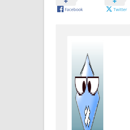
Facebook
Twitter