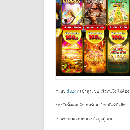
ระบบ
du247
เข้าสู่ระบบ เร็วทันใจ ไม่ต้
รองรับทั้งคอมพิวเตอร์และโทรศัพท์มือถือ
2. ความปลอดภัยของข้อมูลผู้เล่น