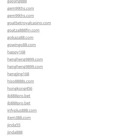
gaojing888
gem99ths.com
gem99ths.com
goatbetroyalcasino.com
goatza888fin.com
gobaza88.com
gowingo88.com
happy168
hengheng9899.com
hengheng9899.com
hengjing168
hiso8888s.com
hongkong456
ib888pro.bet
ib888pro.bet
infyplus888.com
item388.com
jinda55
jinda888