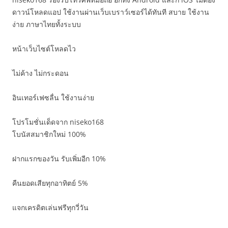
ดาวน์โหลดแอป ใช้งานผ่านเว็บเบราว์เซอร์ได้ทันที สบาย ใช้งาน
ง่าย ภาษาไทยทั้งระบบ
หน้าเว็บไซต์โหลดไว
ไม่ค้าง ไม่กระดอน
อินเทอร์เฟซลื่น ใช้งานง่าย
โปรโมชั่นเด็ดจาก niseko168
โบนัสสมาชิกใหม่ 100%
ฝากแรกของวัน รับเพิ่มอีก 10%
คืนยอดเสียทุกอาทิตย์ 5%
แจกเครดิตเล่นฟรีทุกวี่วัน