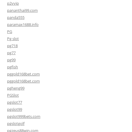
p2vvip
pananthai99.com
panda555
paramax1688.info
PG
Pg slot
pg718
pg77
pg99
pgfish
pggold168bet.com
pggold168bet.com
pgheng99
PGSlot
pgslot77
pgslot99
pgslot999bets.com
pgslotgolf
pgzeus88win.com