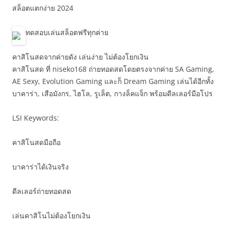
สล็อตแตกง่าย 2024
ทดสอบเล่นสล็อตฟรีทุกค่าย
คาสิโนสดจากค่ายดัง เล่นง่าย ไม่ต้องโยกเงิน
คาสิโนสด ที่ niseko168 ถ่ายทอดสดโดยตรงจากค่าย SA Gaming,
AE Sexy, Evolution Gaming และก็ Dream Gaming เล่นได้อีกทั้ง
บาคาร่า, เสือมังกร, ไฮโล, รูเล็ต, กางล็คแจ็ก พร้อมดีลเลอร์มือโปร
LSI Keywords:
คาสิโนสดมือถือ
บาคาร่าได้เงินจริง
ดีลเลอร์ถ่ายทอดสด
เล่นคาสิโนไม่ต้องโยกเงิน