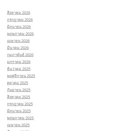
สิงหาคม 2026
กรกฎาคม 2026
มิถุนายน 2026
พฤษภาคม 2026
เมษายน 2026
มีนาคม 2026
กุมภาพันธ์ 2026
มกราคม 2026
ธันวาคม 2025
พฤศจิกายน 2025
ตุลาคม 2025
กันยายน 2025
สิงหาคม 2025
กรกฎาคม 2025
มิถุนายน 2025
พฤษภาคม 2025
เมษายน 2025