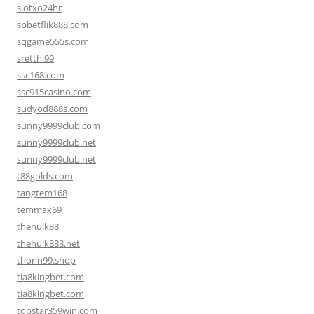
slotxo24hr
spbetflik888.com
sqgame555s.com
sretthi99
ssc168.com
ssc915casino.com
sudyod888s.com
sunny9999club.com
sunny9999club.net
sunny9999club.net
t88golds.com
tangtem168
temmax69
thehulk88
thehulk888.net
thorin99.shop
tia8kingbet.com
tia8kingbet.com
topstar359win.com