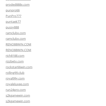
proded888x.com
punpro66
PunPro777
puntaek77
pussy888
ramclubx.com
ramclubx.com
RENO88WIN.COM
RENO88WIN.COM
rich8188.com
rizzbetx.com
rockstar66win.com
rolling99.club
royal99y.com
royaleluxee.com
run24pro.com
s2kgamewin.com
s2kgamewin.com