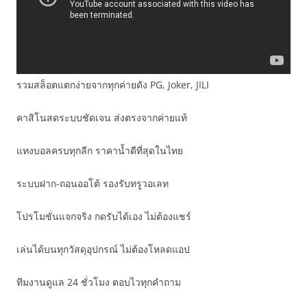
รวมสล็อตแตกง่ายจากทุกค่ายดัง PG, Joker, JILI
คาสิโนสดระบบชัดเจน ส่งตรงจากค่ายแท้
แทงบอลครบทุกลีก ราคาน้ำดีที่สุดในไทย
ระบบฝาก-ถอนออโต้ รองรับทรูวอเลท
โปรโมชั่นแจกจริง กดรับได้เอง ไม่ต้องแชร์
เล่นได้บนทุกวัสดุอุปกรณ์ ไม่ต้องโหลดแอป
ทีมงานดูแล 24 ชั่วโมง ตอบไวทุกคำถาม