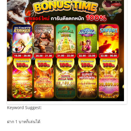
Keyword Suggest:
ฝาก 1 บาทก็เล่นได้