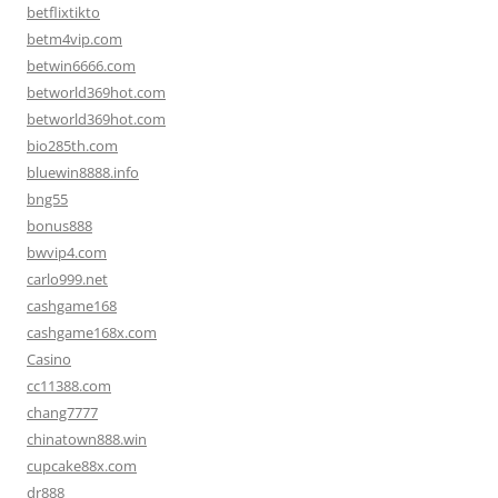
betflixtikto
betm4vip.com
betwin6666.com
betworld369hot.com
betworld369hot.com
bio285th.com
bluewin8888.info
bng55
bonus888
bwvip4.com
carlo999.net
cashgame168
cashgame168x.com
Casino
cc11388.com
chang7777
chinatown888.win
cupcake88x.com
dr888