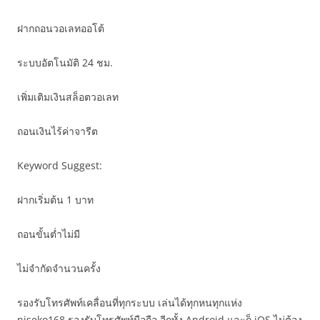
ฝากถอนวอเลทออโต้
ระบบอัตโนมัติ 24 ชม.
เพิ่มเติมเงินสล็อตวอเลท
ถอนเงินไร้ค่าจารีต
Keyword Suggest:
ฝากเริ่มต้น 1 บาท
ถอนขั้นต่ำไม่มี
ไม่จำกัดจำนวนครั้ง
รองรับโทรศัพท์เคลื่อนที่ทุกระบบ เล่นได้ทุกหนทุกแห่ง
niseko168 รองรับโทรศัพท์มือถือ อีกทั้ง Android และก็ iOS ไม่ต้อง