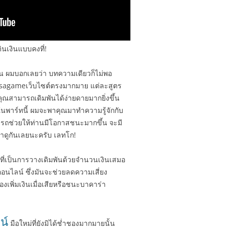
นเงินแบบคงที่!
ั้น ผมบอกเลยว่า บทความเดียวก็ไม่พอ
พันsagameเว็บไซต์ตรงมากมาย แต่ละสูตร
คุณสามารถเดิมพันได้ง่ายดายมากยิ่งขึ้น
ในพาร์ทนี้ ผมจะพาคุณมาทำความรู้จักกับ
ารถช่วยให้ท่านมีโอกาสชนะมากขึ้น จะมี
ามาดูกันเลยนะครับ เลทโก!
คงที่เป็นการวางเดิมพันด้วยจำนวนเงินเสมอ
อนไลน์ ซึ่งมันจะช่วยลดความเสี่ยง
งเพิ่มเงินเมื่อเสียหรือชนะบาคาร่า
น์
มือใหม่ที่ยังมิได้ช่ำชองมากมายนั้น