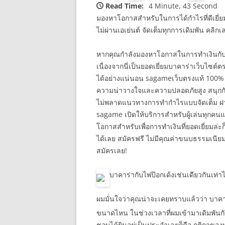
Read Time:
4 Minute, 43 Second
มองหาโอกาสสำหรับในการได้กำไรที่ดีเยี่ย
ไม่ผ่านเอเย่นต์ จัดเต็มทุกการเดิมพัน คลิกเ
หากคุณกำลังมองหาโอกาสในการทำเงินกับ 
เนื่องจากนี่เป็นยอดเยี่ยมบาคาร่าเว็บไซต์ตร
ได้อย่างแน่นอน sagameเว็บตรงแท้ 100% 
ความน่าวางใจและความปลอดภัยสูง สนุกกับ
ไม่พลาดแนวทางการทำกำไรแบบจัดเต็ม ฝา
sagame เปิดให้บริการสำหรับผู้เล่นทุกคนแล
โอกาสสำหรับเพื่อการทำเงินที่ยอดเยี่ยมล่
ได้เลย สมัครฟรี ไม่มีคุณค่าขนบธรรมเนียม
สมัครเลย!
บาคาร่ากับไพ่ป๊อกเด้งเช่นเดียวกันเท
ผมมั่นใจว่าคุณน่าจะเคยทราบแล้วว่า บาค
ขนาดไหน ในช่วงเวลาที่ผมเข้ามาเดิมพันก
ชอบได้ยินอยู่เป็นประจำเลยก็คือ กติกาของบ