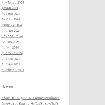
พฤศจิกายน 2024
ตุลาคม 2024
กันยายน 2024
สิงหาคม 2024
กรกฎาคม 2024
มิถุนายน 2024
พฤษภาคม 2024
เมษายน 2024
มีนาคม 2024
กุมภาพันธ์ 2024
มกราคม 2024
ธันวาคม 2023
พฤศจิกายน 2023
เรื่องล่าสุด
สล็อต168 6 August 26 เครดิตฟรี เกมสล็อต ที่
ผู้เล่นชื่นชอบ ที่สุด สมาชิกใหม่รับ 50% ไม่ติด