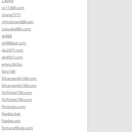
Casino
cc11388.com
chang7777
chinatown888.win
cupcake88x.com
dr888
dr888bet.com
du2477.com
ek4567.com
enjoy24.fun
faro168
fcharoenkit168.com
fcharoenkit168.com
finfinbet789.com
finfinbet789.com
finnivips.com
fiwdee.bet
fiwdee.win
fortune99vip.com