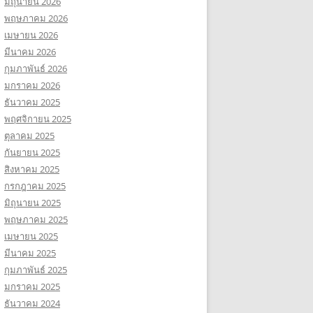
มิถุนายน 2026
พฤษภาคม 2026
เมษายน 2026
มีนาคม 2026
กุมภาพันธ์ 2026
มกราคม 2026
ธันวาคม 2025
พฤศจิกายน 2025
ตุลาคม 2025
กันยายน 2025
สิงหาคม 2025
กรกฎาคม 2025
มิถุนายน 2025
พฤษภาคม 2025
เมษายน 2025
มีนาคม 2025
กุมภาพันธ์ 2025
มกราคม 2025
ธันวาคม 2024