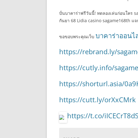
ปั่นบาคาร่าฟรีวันนี้! ทดลองเล่นก่อนใค
กันยา 68 Lidia casino sagame168th แจ
บาคาร่าออนไล
ขอขอบพระคุณเว็บ
https://rebrand.ly/saga
https://cutly.info/saga
https://shorturl.asia/0a
https://cutt.ly/orXxCMrk
https://t.co/iICECrT8d