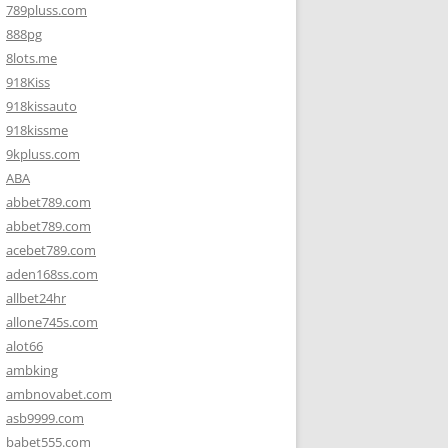
789pluss.com
888pg
8lots.me
918Kiss
918kissauto
918kissme
9kpluss.com
ABA
abbet789.com
abbet789.com
acebet789.com
aden168ss.com
allbet24hr
allone745s.com
alot66
ambking
ambnovabet.com
asb9999.com
babet555.com