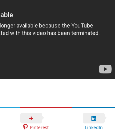
Pinterest
LinkedIn