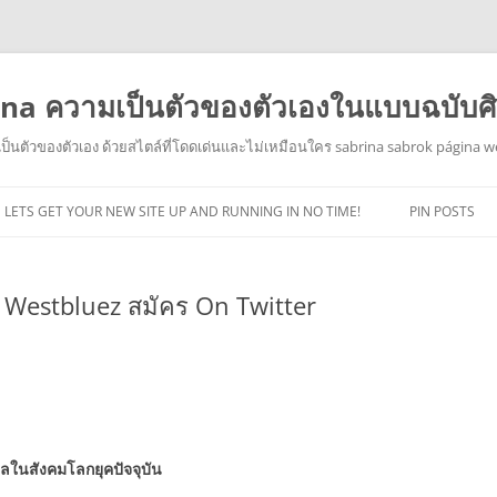
na ความเป็นตัวของตัวเองในแบบฉบับศิ
ป็นตัวของตัวเอง ด้วยสไตล์ที่โดดเด่นและไม่เหมือนใคร sabrina sabrok página 
ข้าม
ไป
LETS GET YOUR NEW SITE UP AND RUNNING IN NO TIME!
PIN POSTS
ยัง
เนื้อหา
 Westbluez สมัคร On Twitter
ในสังคมโลกยุคปัจจุบัน