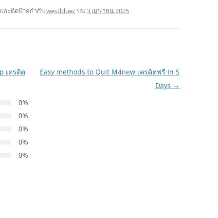
และติดป้ายกำกับ
westbluez
บน
3 เมษายน 2025
p เครดิต
Easy methods to Quit M4new เครดิตฟรี In 5
Days
→
0%
0%
0%
0%
0%