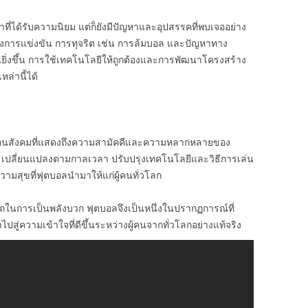
ที่ได้รับความนิยม แต่ก็ยังมีปัญหาและอุปสรรคที่พบเจออย่าง
่างการแข่งขัน การทุจริต เช่น การล้มบอล และปัญหาทาง
ยิ่งขึ้น การใช้เทคโนโลยีให้ถูกต้องและการพัฒนาโครงสร้าง
ล่านี้ได้
ท้อนสังคมที่แสดงถึงความสามัคคีและความหลากหลายของ
เปลี่ยนแปลงตามกาลเวลา ปรับปรุงเทคโนโลยีและวิธีการเล่น
คือความสุขที่ฟุตบอลนำมาให้แก่ผู้คนทั่วโลก
การเป็นพลังบวก ฟุตบอลจึงเป็นหนึ่งในปรากฏการณ์ที่
สู่ความเข้าใจที่ดีขึ้นระหว่างผู้คนจากทั่วโลกอย่างแท้จริง