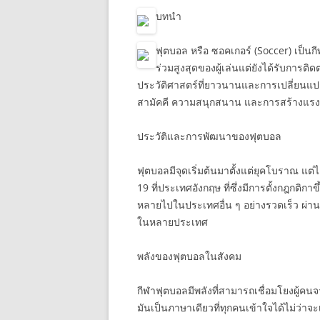
บทนำ
ฟุตบอล หรือ ซอคเกอร์ (Soccer) เป็นกีฬ
ร่วมสูงสุดของผู้เล่นแต่ยังได้รับการต
ประวัติศาสตร์ที่ยาวนานและการเปลี่ยนแป
สามัคคี ความสนุกสนาน และการสร้างแร
ประวัติและการพัฒนาของฟุตบอล
ฟุตบอลมีจุดเริ่มต้นมาตั้งแต่ยุคโบราณ แต่ไ
19 ที่ประเทศอังกฤษ ที่ซึ่งมีการตั้งกฎกติ
หลายไปในประเทศอื่น ๆ อย่างรวดเร็ว ผ่
ในหลายประเทศ
พลังของฟุตบอลในสังคม
กีฬาฟุตบอลมีพลังที่สามารถเชื่อมโยงผู้
มันเป็นภาษาเดียวที่ทุกคนเข้าใจได้ไม่ว่าจ