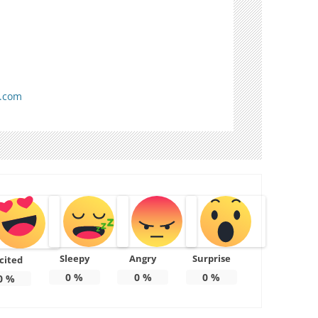
k.com
Sleepy
Angry
Surprise
cited
0
%
0
%
0
%
0
%