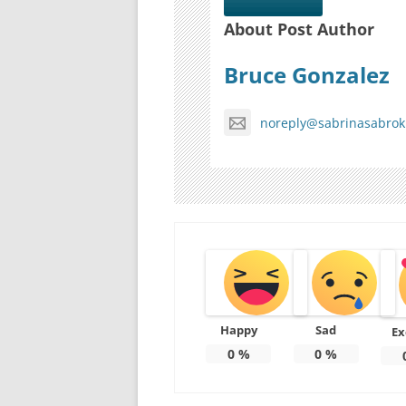
About Post Author
Bruce Gonzalez
noreply@sabrinasabro
Happy
Sad
Ex
0
%
0
%