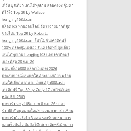
เทิร์น ยูสเดียว เล่นได้ทุกเกม สล็อต168 คุ้มค่า
ที่ไว้ใจ Top 39 by Wallace
hengjing168d.com
สล็อต168 หวยออนไลน์ อัตราจ่ายมากที่สุด
ของไทย Top 29 by Roberta
hengjing168d.com โปรโมชั่นเครดิตฟรี
100% กล่องสุ่มเฮงเฮง รับเครดิตฟรี ยูสเดียว
เล่นได้ทุกเกม hengjing168 แจก เครดิตฟรี
เยอะที่สุด 28 ก.ย. 26
พนัน สล็อต888 สล็อตเว็บตรง 2026
ประสบการณ์เล่นยุคใหม่ ระบบเสถียร พร้อม
เกมให้เลือกมากมาย เว็บแม่ Jin888.asia
เครดิตฟรี Top 89 by Cody 17 เวปไซต์แจก
หนัก JUL 2569
บาคาร่า sexy168c.com 8 ก.ย. 26 บาคา
ร่า168 เปิดมุมมองใหม่ของเกมบาคาร่า เซียน
บาคาร่าตัวจริงรับ 3 แสน รองรับทุกธนาคาร
ถอนเร็วทันใจ สัมผัสโต๊ะสดระดับพรีเมียม บา