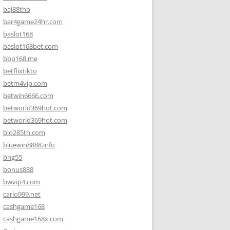
baj88thb
bar4game24hr.com
baslot168
baslot168bet.com
bbp168.me
betflixtikto
betm4vip.com
betwin6666.com
betworld369hot.com
betworld369hot.com
bio285th.com
bluewin8888.info
bng55
bonus888
bwvip4.com
carlo999.net
cashgame168
cashgame168x.com