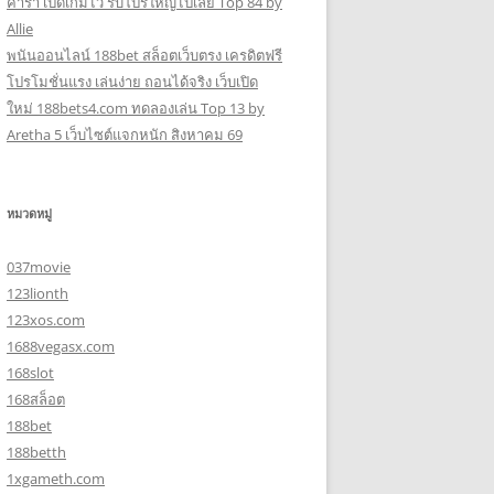
คาร่า เปิดเกมไว รับโปรใหญ่ไปเลย Top 84 by
Allie
พนันออนไลน์ 188bet สล็อตเว็บตรง เครดิตฟรี
โปรโมชั่นแรง เล่นง่าย ถอนได้จริง เว็บเปิด
ใหม่ 188bets4.com ทดลองเล่น Top 13 by
Aretha 5 เว็บไซต์แจกหนัก สิงหาคม 69
หมวดหมู่
037movie
123lionth
123xos.com
1688vegasx.com
168slot
168สล็อต
188bet
188betth
1xgameth.com