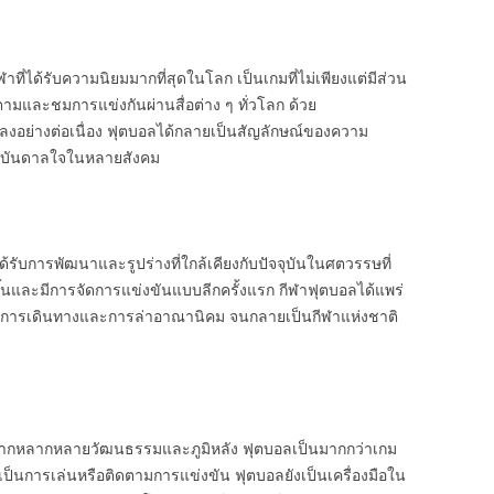
าที่ได้รับความนิยมมากที่สุดในโลก เป็นเกมที่ไม่เพียงแต่มีส่วน
ิดตามและชมการแข่งกันผ่านสื่อต่าง ๆ ทั่วโลก ด้วย
ลงอย่างต่อเนื่อง ฟุตบอลได้กลายเป็นสัญลักษณ์ของความ
งบันดาลใจในหลายสังคม
ด้รับการพัฒนาและรูปร่างที่ใกล้เคียงกับปัจจุบันในศตวรรษที่
กาขึ้นและมีการจัดการแข่งขันแบบลีกครั้งแรก กีฬาฟุตบอลได้แพร่
านการเดินทางและการล่าอาณานิคม จนกลายเป็นกีฬาแห่งชาติ
คนจากหลากหลายวัฒนธรรมและภูมิหลัง ฟุตบอลเป็นมากกว่าเกม
ะเป็นการเล่นหรือติดตามการแข่งขัน ฟุตบอลยังเป็นเครื่องมือใน