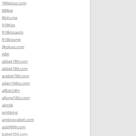
789pluss.com
888pg
8lots.me
918Kiss
918kissauto
918kissme
9kpluss.com
ABA
abbet789.com
abbet789.com
acebet789.com
aden168ss.com
allbet24hr
allone745s.com
alot66
ambking
ambnovabet.com
asb9999.com
babet555.com