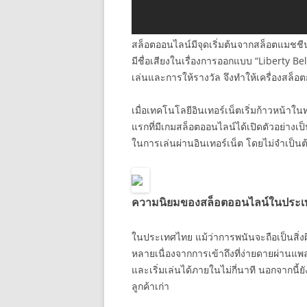
สล็อตออนไลน์มีจุดเริ่มต้นจากสล็อตแมชชีน
มีชื่อเสียงในเรื่องการออกแบบ “Liberty Bel
เล่นและการให้รางวัล จึงทำให้เครื่องสล็อ
เมื่อเทคโนโลยีอินเทอร์เน็ตเริ่มก้าวหน้า
แรกที่มีเกมสล็อตออนไลน์ได้เปิดตัวอย่า
ในการเล่นผ่านอินเทอร์เน็ต โดยไม่จำเป็นต
ความนิยมของสล็อตออนไลน์ในประ
ในประเทศไทย แม้ว่าการพนันจะถือเป็นสิ่ง
หลายเนื่องจากการเข้าถึงที่ง่ายดายผ่านแ
และเริ่มเล่นได้ภายในไม่กี่นาที นอกจากนี
ลูกค้าเก่า