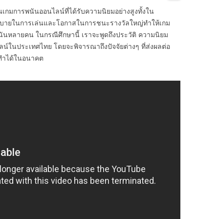
ในเกมการพนันออนไลน์ที่ได้รับความนิยมอย่างสูงทั้งใน
บายในการเล่นและโอกาสในการชนะรางวัลใหญ่ทำให้เกม
นันหลายคน ในกรณีศึกษานี้ เราจะพูดถึงประวัติ ความนิยม
นประเทศไทย โดยจะพิจารณาถึงปัจจัยต่างๆ ที่ส่งผลต่อ
ถทำได้ในอนาคต