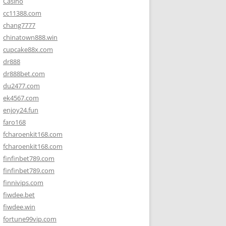
Casino
cc11388.com
chang7777
chinatown888.win
cupcake88x.com
dr888
dr888bet.com
du2477.com
ek4567.com
enjoy24.fun
faro168
fcharoenkit168.com
fcharoenkit168.com
finfinbet789.com
finfinbet789.com
finnivips.com
fiwdee.bet
fiwdee.win
fortune99vip.com