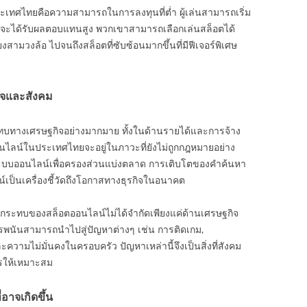
ประเทศไทยคือความสามารถในการลงทุนที่ต่ำ ผู้เล่นสามารถเริ่ม
สที่จะได้รับผลตอบแทนสูง พวกเขาสามารถเลือกเล่นสล็อตได้
งสามวงล้อ ไปจนถึงสล็อตที่ซับซ้อนมากขึ้นที่มีฟีเจอร์พิเศษ
ิจและสังคม
บทางเศรษฐกิจอย่างมากมาย ทั้งในด้านรายได้และการจ้าง
ไลน์ในประเทศไทยจะอยู่ในภาวะที่ยังไม่ถูกกฎหมายอย่าง
ระบบออนไลน์เพื่อครองส่วนแบ่งตลาด การเติบโตของคำค้นหา
เป็นเครื่องชี้วัดถึงโอกาสทางธุรกิจในอนาคต
ระทบของสล็อตออนไลน์ไม่ได้จำกัดเพียงแค่ด้านเศรษฐกิจ
การพนันสามารถนำไปสู่ปัญหาต่างๆ เช่น การติดเกม,
วามไม่มั่นคงในครอบครัว ปัญหาเหล่านี้จึงเป็นสิ่งที่สังคม
รให้เหมาะสม
อาจเกิดขึ้น