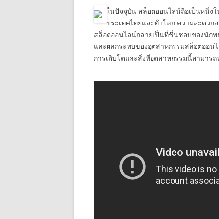
ในปัจจุบัน สล็อตออนไลน์ถือเป็นหนึ่ง
ประเทศไทยและทั่วโลก ความสะดวกส
สล็อตออนไลน์กลายเป็นที่ชื่นชอบของนักพ
และผลกระทบของอุตสาหกรรมสล็อตออนไลน์ใ
การเติบโตและสิ่งที่อุตสาหกรรมนี้สามาร