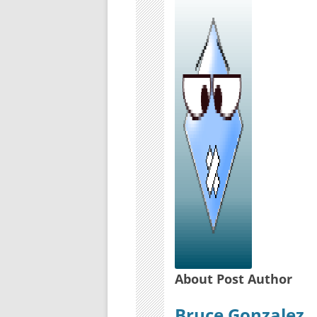
About Post Author
Bruce Gonzalez