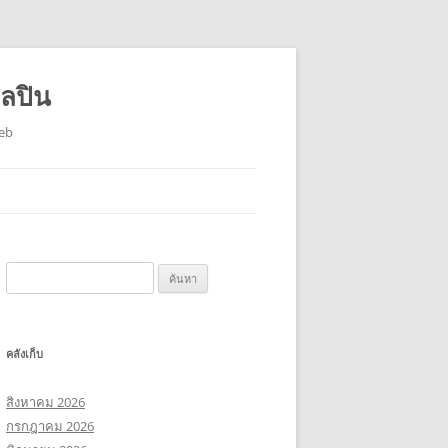
ลปิน
web
ค้นหา
สำหรับ:
คลังเก็บ
สิงหาคม 2026
กรกฎาคม 2026