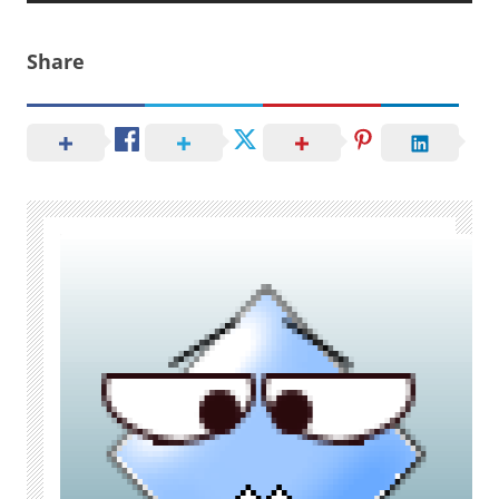
Share