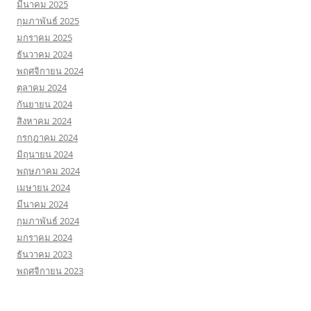
มีนาคม 2025
กุมภาพันธ์ 2025
มกราคม 2025
ธันวาคม 2024
พฤศจิกายน 2024
ตุลาคม 2024
กันยายน 2024
สิงหาคม 2024
กรกฎาคม 2024
มิถุนายน 2024
พฤษภาคม 2024
เมษายน 2024
มีนาคม 2024
กุมภาพันธ์ 2024
มกราคม 2024
ธันวาคม 2023
พฤศจิกายน 2023