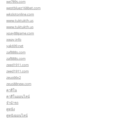
we789s.com
westbluez168bet.com
wkslotonline.com
www.tuktukth.us
www.tuktukth.us
xpay88game.com
xway.info
yak699.net
zaf888s.com
zaf888s.com
zeed1911.com
zeed1911.com
zeus66v2
zeus88new.com
คาสิโน
คาสิโนออนไลน์
จำนำรถ
ดูหนัง
ดูหนังออนไลน์