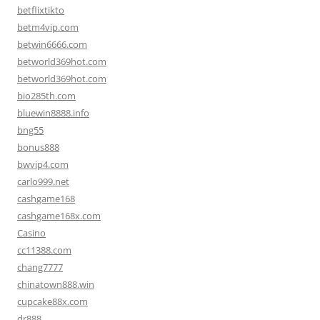
betflixtikto
betm4vip.com
betwin6666.com
betworld369hot.com
betworld369hot.com
bio285th.com
bluewin8888.info
bng55
bonus888
bwvip4.com
carlo999.net
cashgame168
cashgame168x.com
Casino
cc11388.com
chang7777
chinatown888.win
cupcake88x.com
dr888