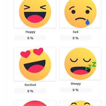
Happy
Sad
0
%
0
%
Sleepy
Excited
0
%
0
%