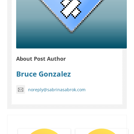
About Post Author
Bruce Gonzalez
noreply@sabrinasabrok.com