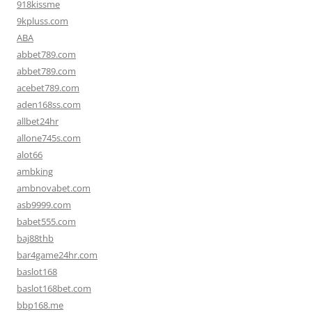
918kissme
9kpluss.com
ABA
abbet789.com
abbet789.com
acebet789.com
aden168ss.com
allbet24hr
allone745s.com
alot66
ambking
ambnovabet.com
asb9999.com
babet555.com
baj88thb
bar4game24hr.com
baslot168
baslot168bet.com
bbp168.me