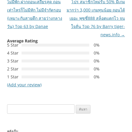
เรื่อง
ไม่มีพัก ฝากถอนเสถียรสุด ถอน
โปร สมาชิกใหม่รับ 50% มีเกม
เท่าไหร่ก็ไม่มีหัก ไม่มีจำกัดรอบ
มากว่า 3,000 เกมทุนน้อย ถอนได้
{เหมาะกับสายดึก สายว่างกลาง
เยอะ พุซซี่888 สล็อตแตกไว จน
วัน} Top 63 by Danae
ใจสั่น Top 76 by Barry tiger-
news.info
→
Average Rating
5 Star
0%
4 Star
0%
3 Star
0%
2 Star
0%
1 Star
0%
(Add your review)
ค้นหา
สำหรับ:
คลังเก็บ