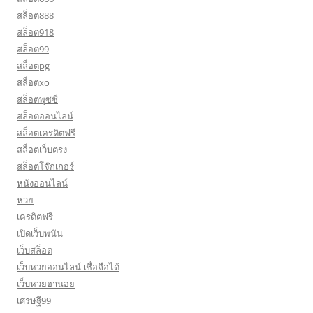
สล็อต888
สล็อต918
สล็อต99
สล็อตpg
สล็อตxo
สล็อตพุซซี่
สล็อตออนไลน์
สล็อตเครดิตฟรี
สล็อตเว็บตรง
สล็อตโจ๊กเกอร์
หนังออนไลน์
หวย
เครดิตฟรี
เปิดเว็บพนัน
เว็บสล็อต
เว็บหวยออนไลน์ เชื่อถือได้
เว็บหวยฮานอย
เศรษฐี99