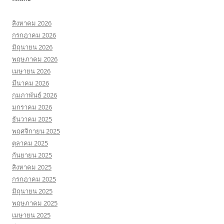
สิงหาคม 2026
กรกฎาคม 2026
มิถุนายน 2026
พฤษภาคม 2026
เมษายน 2026
มีนาคม 2026
กุมภาพันธ์ 2026
มกราคม 2026
ธันวาคม 2025
พฤศจิกายน 2025
ตุลาคม 2025
กันยายน 2025
สิงหาคม 2025
กรกฎาคม 2025
มิถุนายน 2025
พฤษภาคม 2025
เมษายน 2025