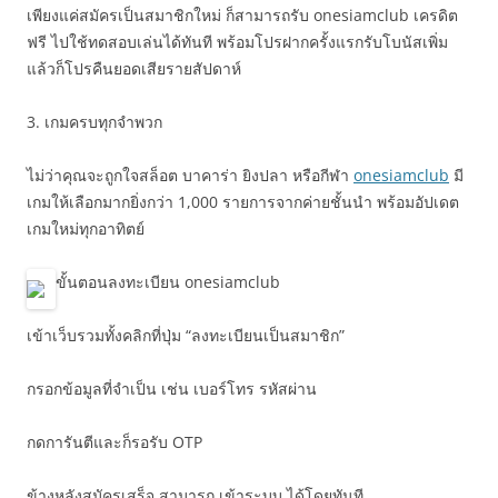
เพียงแค่สมัครเป็นสมาชิกใหม่ ก็สามารถรับ onesiamclub เครดิต
ฟรี ไปใช้ทดสอบเล่นได้ทันที พร้อมโปรฝากครั้งแรกรับโบนัสเพิ่ม
แล้วก็โปรคืนยอดเสียรายสัปดาห์
3. เกมครบทุกจำพวก
ไม่ว่าคุณจะถูกใจสล็อต บาคาร่า ยิงปลา หรือกีฬา
onesiamclub
มี
เกมให้เลือกมากยิ่งกว่า 1,000 รายการจากค่ายชั้นนำ พร้อมอัปเดต
เกมใหม่ทุกอาทิตย์
ขั้นตอนลงทะเบียน onesiamclub
เข้าเว็บรวมทั้งคลิกที่ปุ่ม “ลงทะเบียนเป็นสมาชิก”
กรอกข้อมูลที่จำเป็น เช่น เบอร์โทร รหัสผ่าน
กดการันตีและก็รอรับ OTP
ข้างหลังสมัครเสร็จ สามารถ เข้าระบบ ได้โดยทันที