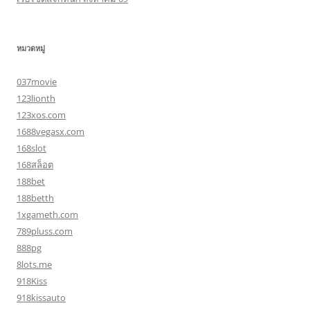
หมวดหมู่
037movie
123lionth
123xos.com
1688vegasx.com
168slot
168สล็อต
188bet
188betth
1xgameth.com
789pluss.com
888pg
8lots.me
918Kiss
918kissauto