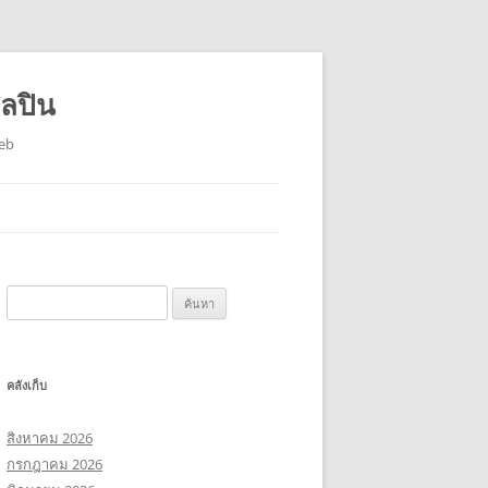
ลปิน
web
ค้นหา
สำหรับ:
คลังเก็บ
สิงหาคม 2026
กรกฎาคม 2026