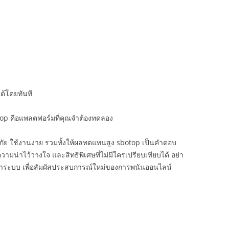
ได้โดยทันที
op คือแพลตฟอร์มที่คุณจำต้องทดลอง
ดภัย ใช้งานง่าย รวมทั้งให้ผลทดแทนสูง sbotop เป็นคำตอบ
มน่าไว้วางใจ และสิทธิพิเศษที่ไม่มีใครเปรียบเทียบได้ อย่า
ง เข้าระบบ เพื่อสัมผัสประสบการณ์ใหม่ของการพนันออนไลน์