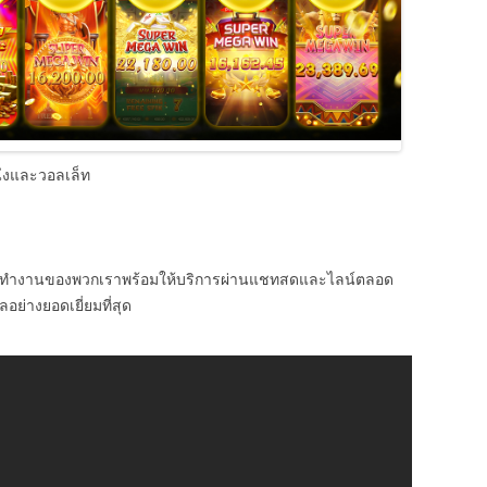
ึ่งและวอลเล็ท
ณะทำงานของพวกเราพร้อมให้บริการผ่านแชทสดและไลน์ตลอด
ย่างยอดเยี่ยมที่สุด