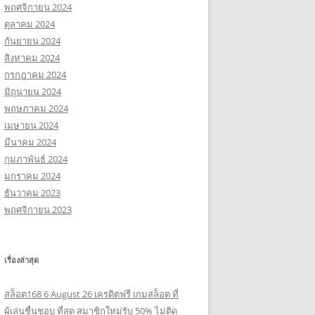
พฤศจิกายน 2024
ตุลาคม 2024
กันยายน 2024
สิงหาคม 2024
กรกฎาคม 2024
มิถุนายน 2024
พฤษภาคม 2024
เมษายน 2024
มีนาคม 2024
กุมภาพันธ์ 2024
มกราคม 2024
ธันวาคม 2023
พฤศจิกายน 2023
เรื่องล่าสุด
สล็อต168 6 August 26 เครดิตฟรี เกมสล็อต ที่
ผู้เล่นชื่นชอบ ที่สุด สมาชิกใหม่รับ 50% ไม่ติด