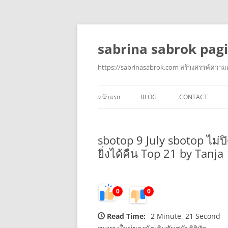
sabrina sabrok pagi
https://sabrinasabrok.com สร้างสรรค์ความเ
หน้าแรก
BLOG
CONTACT
sbotop 9 July sbotop ไม่ปิ
ยิ่งได้คืน Top 21 by Tanja
0
0
Read Time:
2 Minute, 21 Second