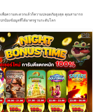
งมาเพื่อความสะดวกแล้วก็ความปลอดภัยสูงสุด คุณสามารถ
องปกป้องข้อมูลที่ได้มาตรฐานระดับโลก