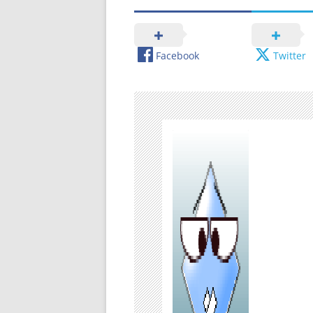
Facebook
Twitter