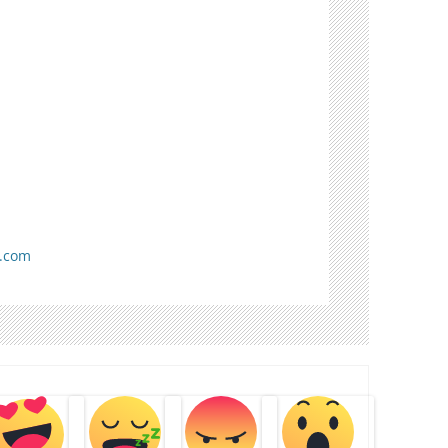
k.com