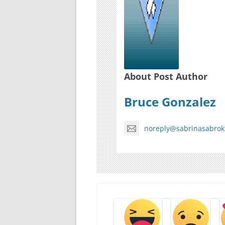
About Post Author
Bruce Gonzalez
noreply@sabrinasabro