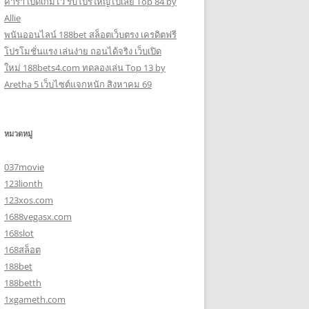
คาร่า เปิดเกมไว รับโปรใหญ่ไปเลย Top 84 by
Allie
พนันออนไลน์ 188bet สล็อตเว็บตรง เครดิตฟรี
โปรโมชั่นแรง เล่นง่าย ถอนได้จริง เว็บเปิด
ใหม่ 188bets4.com ทดลองเล่น Top 13 by
Aretha 5 เว็บไซต์แจกหนัก สิงหาคม 69
หมวดหมู่
037movie
123lionth
123xos.com
1688vegasx.com
168slot
168สล็อต
188bet
188betth
1xgameth.com