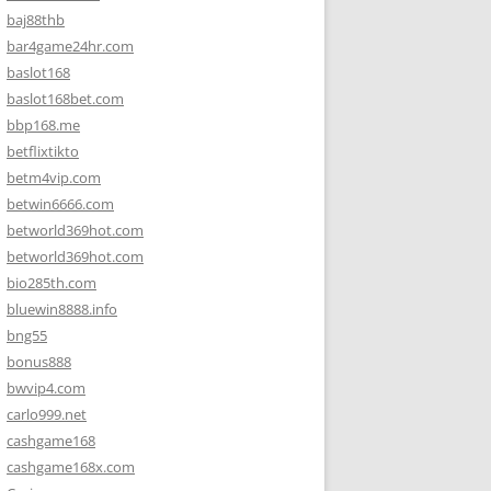
baj88thb
bar4game24hr.com
baslot168
baslot168bet.com
bbp168.me
betflixtikto
betm4vip.com
betwin6666.com
betworld369hot.com
betworld369hot.com
bio285th.com
bluewin8888.info
bng55
bonus888
bwvip4.com
carlo999.net
cashgame168
cashgame168x.com