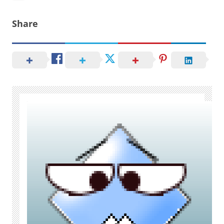
Share