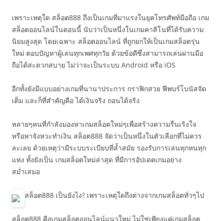
เพราะเหตุใด สล็อต888 ถึงเป็นเกมที่มาแรงในยุคโทรศัพท์มือถือ เกม
สล็อตออนไลน์ในตอนนี้ นับว่าเป็นหนึ่งในเกมคาสิโนที่ได้รับความ
นิยมสูงสุด โดยเฉพาะ สล็อตออนไลน์ ที่ถูกยกให้เป็นเกมสล็อตรุ่น
ใหม่ ตอบปัญหาผู้เล่นทุกเพศทุกวัย ด้วยข้อดีซึ่งสามารถเล่นผ่านมือ
ถือได้สะดวกสบาย ไม่ว่าจะเป็นระบบ Android หรือ iOS
อีกทั้งยังมีแบบอย่างเกมที่นานาประการ กราฟิกสวย ฟีพบร์โบนัสจัด
เต็ม และก็ที่สำคัญคือ ได้เงินจริง ถอนได้จริง
หลายๆคนที่กำลังมองหาเกมสล็อตใหม่ๆเพื่อสร้างความรื่นเริงใจ
หรือหาจังหวะทำเงิน สล็อต888 จัดว่าเป็นหนึ่งในตัวเลือกที่ไม่ควร
ละเลย ด้วยเหตุว่ามีระบบระเบียบที่ล้ำสมัย รองรับการเล่นทุกหนทุก
แห่ง ทั้งยังเป็น เกมสล็อตใหม่ล่าสุด ที่มีการอัปเดตเกมอย่าง
สม่ำเสมอ
สล็อต888 เป็นยังไง? เพราะเหตุใดถึงต่างจากเกมสล็อตทั่วๆไป
สล็อต888 คือเกมสล็อตออนไลน์แนวใหม่ ไม่ใช่เพียงแค่เกมสล็อต