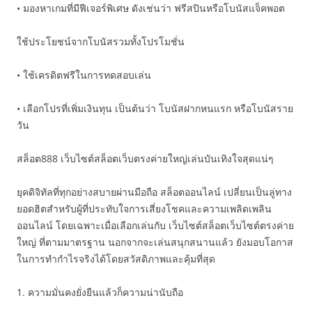
• มองหาเกมที่มีฟีเจอร์พิเศษ ดังเช่นว่า ฟรีสปินหรือโบนัสแจ็คพอต
ใช้ประโยชน์จากโบนัสรวมทั้งโปรโมชั่น
• ใช้เครดิตฟรีในการทดสอบเล่น
• เลือกโปรที่เพิ่มเงินทุน เป็นต้นว่า โบนัสฝากหนแรก หรือโบนัสราย
วัน
สล็อต888 เว็บไซต์สล็อตเว็บตรงค่ายใหญ่เล่นบันเทิงใจสุดแน่ๆ
ยุคดิจิทัลที่ทุกอย่างสบายผ่านมือถือ สล็อตออนไลน์ เปลี่ยนเป็นลู่ทาง
ยอดฮิตสำหรับผู้ที่ประทับใจการเสี่ยงโชคและความเพลิดเพลิน
ออนไลน์ โดยเฉพาะเมื่อเลือกเล่นกับ เว็บไซต์สล็อตเว็บไซต์ตรงค่าย
ใหญ่ ที่ตามมาตรฐาน นอกจากจะเล่นสนุกสนานแล้ว ยังมอบโอกาส
ในการทำกำไรจริงได้โดยสวัสดิภาพและคุ้มที่สุด
1. ความมั่นคงยั่งยืนแล้วก็ความน่านับถือ