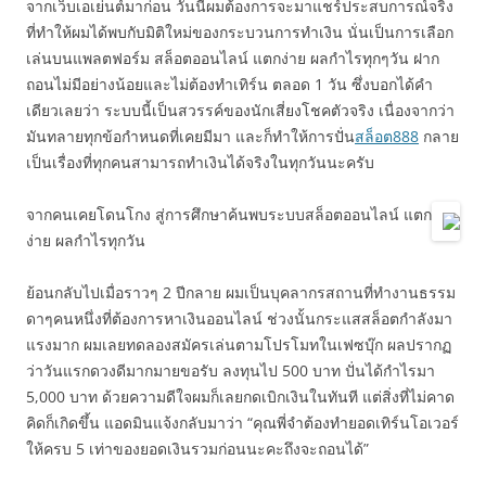
จากเว็บเอเย่นต์มาก่อน วันนี้ผมต้องการจะมาแชร์ประสบการณ์จริง
ที่ทำให้ผมได้พบกับมิติใหม่ของกระบวนการทำเงิน นั่นเป็นการเลือก
เล่นบนแพลตฟอร์ม สล็อตออนไลน์ แตกง่าย ผลกำไรทุกๆวัน ฝาก
ถอนไม่มีอย่างน้อยและไม่ต้องทำเทิร์น ตลอด 1 วัน ซึ่งบอกได้คำ
เดียวเลยว่า ระบบนี้เป็นสวรรค์ของนักเสี่ยงโชคตัวจริง เนื่องจากว่า
มันทลายทุกข้อกำหนดที่เคยมีมา และก็ทำให้การปั่น
สล็อต888
กลาย
เป็นเรื่องที่ทุกคนสามารถทำเงินได้จริงในทุกวันนะครับ
จากคนเคยโดนโกง สู่การศึกษาค้นพบระบบสล็อตออนไลน์ แตก
ง่าย ผลกำไรทุกวัน
ย้อนกลับไปเมื่อราวๆ 2 ปีกลาย ผมเป็นบุคลากรสถานที่ทำงานธรรม
ดาๆคนหนึ่งที่ต้องการหาเงินออนไลน์ ช่วงนั้นกระแสสล็อตกำลังมา
แรงมาก ผมเลยทดลองสมัครเล่นตามโปรโมทในเฟซบุ๊ก ผลปรากฏ
ว่าวันแรกดวงดีมากมายขอรับ ลงทุนไป 500 บาท ปั่นได้กำไรมา
5,000 บาท ด้วยความดีใจผมก็เลยกดเบิกเงินในทันที แต่สิ่งที่ไม่คาด
คิดก็เกิดขึ้น แอดมินแจ้งกลับมาว่า “คุณพี่จำต้องทำยอดเทิร์นโอเวอร์
ให้ครบ 5 เท่าของยอดเงินรวมก่อนนะคะถึงจะถอนได้”