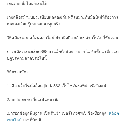
เล่นง่าย มือใหม่ก็เล่นได้
เกมสล็อตมีระบบระเบียบทดลองเล่นฟรี เหมาะกับมือใหม่ที่ต้องการ
ทดลองเรียนรู้เกมก่อนลงทุนจริง
วิธีสมัครเล่น สล็อตออนไลน์ ผ่านมือถือ กล้วยๆด้านในไม่กี่ขั้นตอน
การสมัครเล่นสล็อต888 ผ่านมือถือนั้นง่ายมาก ไม่ซับซ้อน เพียงแต่
ปฏิบัติตามลำดับต่อไปนี้
วิธีการสมัคร
1.เลือกเว็บไซต์สล็อต jinda888 เว็บไซต์ตรงที่น่าเชื่อถือแน่ๆ
2.กดปุ่ม ลงทะเบียนเป็นสมาชิก
3.กรอกข้อมูลพื้นฐาน เป็นต้นว่า เบอร์โทรศัพท์, ชื่อ-ชื่อสกุล,
สล็อต
ออนไลน์
เลขที่บัญชี