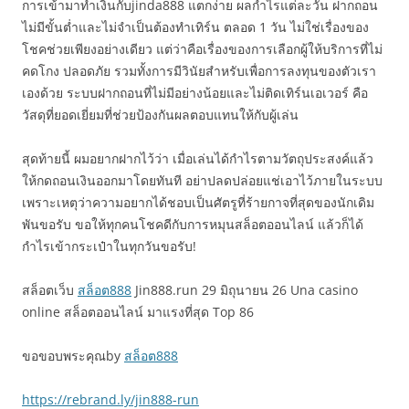
การเข้ามาทำเงินกับjinda888 แตกง่าย ผลกำไรแต่ละวัน ฝากถอน
ไม่มีขั้นต่ำและไม่จำเป็นต้องทำเทิร์น ตลอด 1 วัน ไม่ใช่เรื่องของ
โชคช่วยเพียงอย่างเดียว แต่ว่าคือเรื่องของการเลือกผู้ให้บริการที่ไม่
คดโกง ปลอดภัย รวมทั้งการมีวินัยสำหรับเพื่อการลงทุนของตัวเรา
เองด้วย ระบบฝากถอนที่ไม่มีอย่างน้อยและไม่ติดเทิร์นเอเวอร์ คือ
วัสดุที่ยอดเยี่ยมที่ช่วยป้องกันผลตอบแทนให้กับผู้เล่น
สุดท้ายนี้ ผมอยากฝากไว้ว่า เมื่อเล่นได้กำไรตามวัตถุประสงค์แล้ว
ให้กดถอนเงินออกมาโดยทันที อย่าปลดปล่อยแช่เอาไว้ภายในระบบ
เพราะเหตุว่าความอยากได้ชอบเป็นศัตรูที่ร้ายกาจที่สุดของนักเดิม
พันขอรับ ขอให้ทุกคนโชคดีกับการหมุนสล็อตออนไลน์ แล้วก็ได้
กำไรเข้ากระเป๋าในทุกวันขอรับ!
สล็อตเว็บ
สล็อต888
Jin888.run 29 มิถุนายน 26 Una casino
online สล็อตออนไลน์ มาแรงที่สุด Top 86
ขอขอบพระคุณby
สล็อต888
https://rebrand.ly/jin888-run