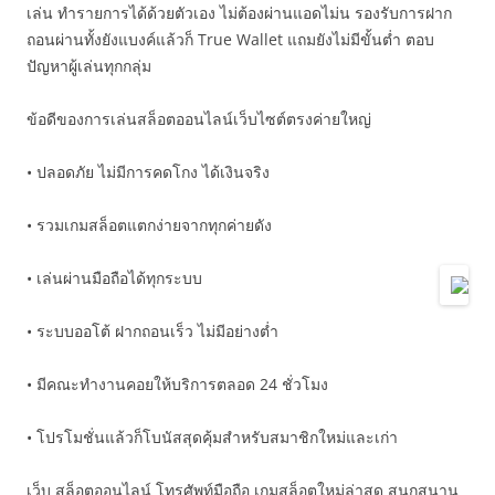
เล่น ทำรายการได้ด้วยตัวเอง ไม่ต้องผ่านแอดไม่น รองรับการฝาก
ถอนผ่านทั้งยังแบงค์แล้วก็ True Wallet แถมยังไม่มีขั้นต่ำ ตอบ
ปัญหาผู้เล่นทุกกลุ่ม
ข้อดีของการเล่นสล็อตออนไลน์เว็บไซต์ตรงค่ายใหญ่
• ปลอดภัย ไม่มีการคดโกง ได้เงินจริง
• รวมเกมสล็อตแตกง่ายจากทุกค่ายดัง
• เล่นผ่านมือถือได้ทุกระบบ
• ระบบออโต้ ฝากถอนเร็ว ไม่มีอย่างต่ำ
• มีคณะทำงานคอยให้บริการตลอด 24 ชั่วโมง
• โปรโมชั่นแล้วก็โบนัสสุดคุ้มสำหรับสมาชิกใหม่และเก่า
เว็บ สล็อตออนไลน์ โทรศัพท์มือถือ เกมสล็อตใหม่ล่าสุด สนุกสนาน