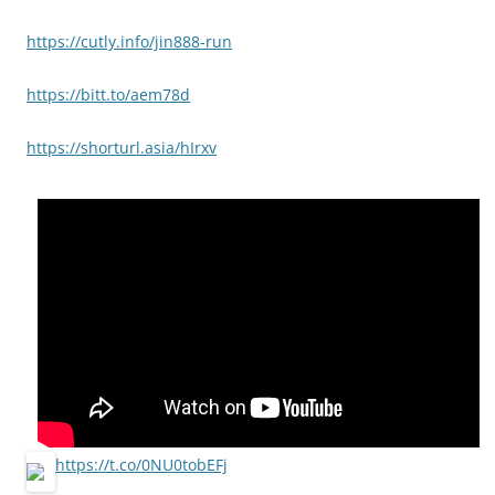
https://cutly.info/jin888-run
https://bitt.to/aem78d
https://shorturl.asia/hIrxv
https://t.co/0NU0tobEFj