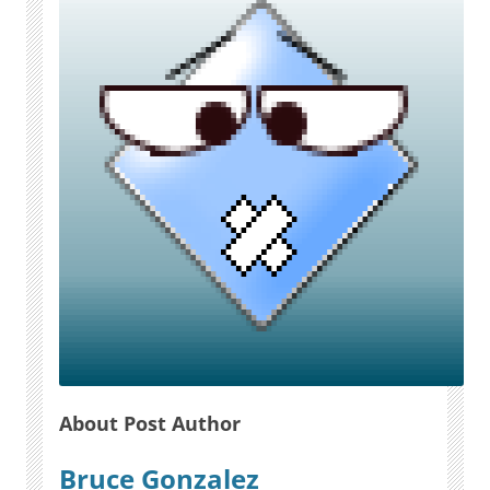
About Post Author
Bruce Gonzalez