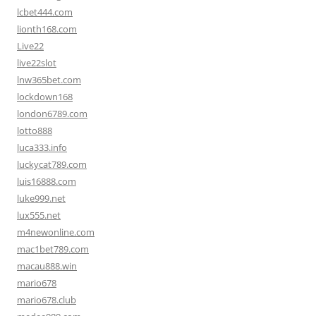
lcbet444.com
lionth168.com
Live22
live22slot
lnw365bet.com
lockdown168
london6789.com
lotto888
luca333.info
luckycat789.com
luis16888.com
luke999.net
lux555.net
m4newonline.com
mac1bet789.com
macau888.win
mario678
mario678.club