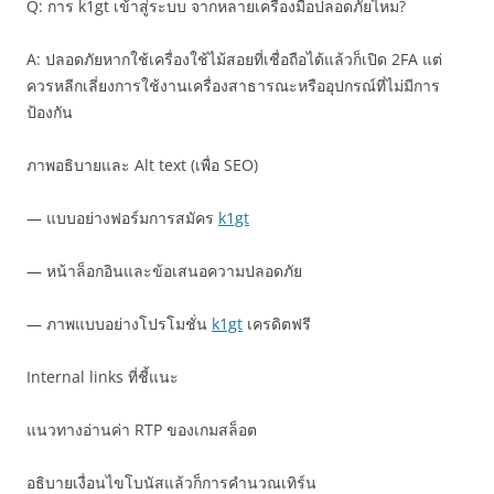
Q: การ k1gt เข้าสู่ระบบ จากหลายเครื่องมือปลอดภัยไหม?
A: ปลอดภัยหากใช้เครื่องใช้ไม้สอยที่เชื่อถือได้แล้วก็เปิด 2FA แต่
ควรหลีกเลี่ยงการใช้งานเครื่องสาธารณะหรืออุปกรณ์ที่ไม่มีการ
ป้องกัน
ภาพอธิบายและ Alt text (เพื่อ SEO)
— แบบอย่างฟอร์มการสมัคร
k1gt
— หน้าล็อกอินและข้อเสนอความปลอดภัย
— ภาพแบบอย่างโปรโมชั่น
k1gt
เครดิตฟรี
Internal links ที่ชี้แนะ
แนวทางอ่านค่า RTP ของเกมสล็อต
อธิบายเงื่อนไขโบนัสแล้วก็การคำนวณเทิร์น