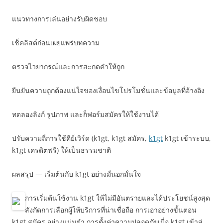
แนวทางการเล่นอย่างรับผิดชอบ
เช็คลิสต์ก่อนเผยแพร่บทความ
ตรวจไวยากรณ์และการสะกดคำให้ถูก
ยืนยันความถูกต้องแน่ใจของเงื่อนไขโปรโมชั่นและข้อมูลที่อ้างอิง
ทดลองลิงก์ รูปภาพ และก็ฟอร์มสมัครให้ใช้งานได้
ปรับความถี่การใช้คีย์เวิร์ด (k1gt, k1gt สมัคร,
k1gt
k1gt เข้าระบบ,
k1gt เครดิตฟรี) ให้เป็นธรรมชาติ
ผลสรุป — เริ่มต้นกับ k1gt อย่างมั่นอกมั่นใจ
การเริ่มต้นใช้งาน k1gt ให้ไม่มีอันตรายและได้ประโยชน์สูงสุด
สังกัดการเลือกผู้ให้บริการที่น่าเชื่อถือ การเอาอย่างขั้นตอน
k1gt สมัคร อย่างแม่นยำ การตั้งค่าความปลอดภัยเมื่อ k1gt เข้าสู่