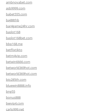
ambnovabet.com
asb9999.com
babet555.com
baj88thb
bar4game24hr.com
baslot168
baslot168bet.com
bbp168.me
betflixtikto
betm4vip.com
betwin6666.com
betworld369hot.com
betworld369hot.com
bio285th.com
bluewin8888.info
bng55
bonus888
bwvip4.com
carlo999.net