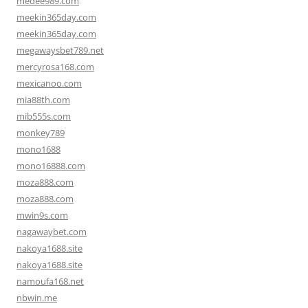
medee989.com
meekin365day.com
meekin365day.com
megawaysbet789.net
mercyrosa168.com
mexicanoo.com
mia88th.com
mib555s.com
monkey789
mono1688
mono16888.com
moza888.com
moza888.com
mwin9s.com
nagawaybet.com
nakoya1688.site
nakoya1688.site
namoufa168.net
nbwin.me