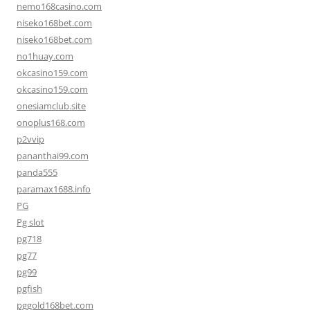
nemo168casino.com
niseko168bet.com
niseko168bet.com
no1huay.com
okcasino159.com
okcasino159.com
onesiamclub.site
onoplus168.com
p2vvip
pananthai99.com
panda555
paramax1688.info
PG
Pg slot
pg718
pg77
pg99
pgfish
pggold168bet.com