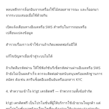
หลบหลีกการล็อกอินจากเครื่องใช้ไม้สอยสาธารณะ และก็ออกมา
จากระบบเสมอเมื่อใช้ด้วยกัน
เปิดแจ้งเตือนทางอีเมลหรือ SMS สำหรับในการถอนหรือ
เปลี่ยนแปลงข้อมูล
สำรวจเรื่องราวเข้าใช้งานถ้าเกิดแพลตฟอร์มมีให้
แก้ไขปัญหาเมื่อเข้าสู่ระบบไม่ได้
ถ้าเกิดลืมรหัสผ่าน ให้ใช้ฟังก์ชันรีเซ็ตรหัสผ่านผ่านอีเมลหรือ SMS
ถ้ายังไม่เป็นผลสำเร็จ ควรจะติดต่อฝ่ายสนับสนุนพร้อมหลักฐานการ
สมัคร ดังเช่น สกรีนช็อตอีเมลยืนยันหรือเอกสาร KYC
4. ทำความเข้าใจ k1gt เครดิตฟรี — จำพวกรวมทั้งข้อจำกัด
k1gt เครดิตฟรี เป็นโปรโมชั่นที่ผู้ให้บริการใช้เย้ายวนใจลูกค้า แต่
ทุกโปรโมชั่นมาพร้อมเงื่อนไขที่จะต้องอ่านให้แจ่มกระจ่างก่อนรับ