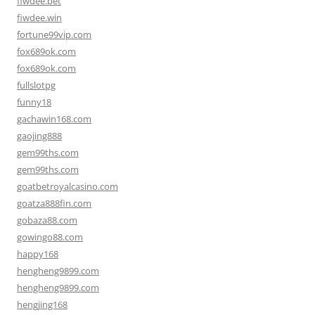
fiwdee.bet
fiwdee.win
fortune99vip.com
fox689ok.com
fox689ok.com
fullslotpg
funny18
gachawin168.com
gaojing888
gem99ths.com
gem99ths.com
goatbetroyalcasino.com
goatza888fin.com
gobaza88.com
gowingo88.com
happy168
hengheng9899.com
hengheng9899.com
hengjing168