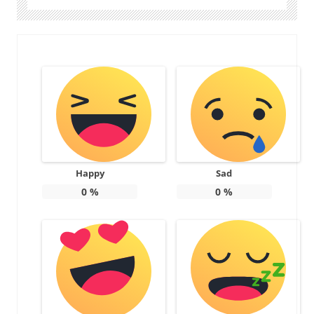
Happy
Sad
0
%
0
%