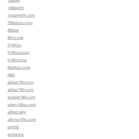
188bet
188betth
1xgameth.com
789pluss.com
888pg
8lots.me
918Kiss
918kissauto
918kissme
9kpluss.com
ABA
abbet789.com
abbet789.com
acebet789.com
aden168ss.com
allbet24hr
allone745s.com
alot66
ambking