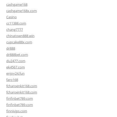
cashgame168
cashgame168x.com
Casino
cc11388.com
chang7777
chinatown888.win
cupcake88x.com
dr888
dr888bet.com
du2477.com
ek4567.com
enjoy24.fun
faro168
fcharoenkit168.com
fcharoenkit168.com
finfinbet789.com
finfinbet789.com
finnivips.com