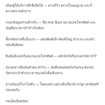
เลือกผู้ให้บริการที่เชื่อถือได้ — อ่านรีวิว ตรวจใบอนุญาต และก็
ตรวจตราหลักการ
กรอกข้อมูลส่วนตัวจริง — ชื่อ-สกุล อีเมล หมายเลขโทรศัพท์ และ
บัญชีธนาคารถ้าจำเป็นต้อง
ตั้งรหัสผ่านที่แข็งแรง — ผสมพิมพ์เล็ก-พิมพ์ใหญ่ จำนวน และตัว
หนังสือพิเศษ
ยืนยันอีเมลหรือหมายเลขโทรศัพท์ — คลิกลิงก์หรือกรอกรหัส OTP
ส่งเอกสารยืนยันตัวตน (KYC) — ดังที่แพลตฟอร์มร้องขอ ดังเช่น
บัตรประจำตัวประชาชน/หนังสือเดินทาง
อ่านข้อแม้โปรโมชั่น — โดยเฉพาะอย่างยิ่งเกี่ยวกับ k1gt เครดิตฟรี
ก่อนกดรับ
กลเม็ดเมื่อสมัคร