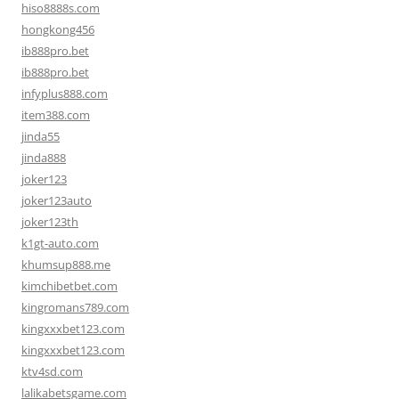
hiso8888s.com
hongkong456
ib888pro.bet
ib888pro.bet
infyplus888.com
item388.com
jinda55
jinda888
joker123
joker123auto
joker123th
k1gt-auto.com
khumsup888.me
kimchibetbet.com
kingromans789.com
kingxxxbet123.com
kingxxxbet123.com
ktv4sd.com
lalikabetsgame.com