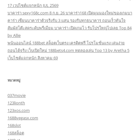
17 เวปไซต์แจกหนัก JUL 2569
บาคาร่า sexy168c.com 8 ก.ย. 26 บาคาร่า168 เปิดมุมมองใหม่ของเกมบา
คาร่า เซียนบาคาร่าตัวจริงรับ 3 แสน รองรับทุกธนาคาร ถอนเร็วทันใจ
สัมผัสโต๊ะสดระดับพรีเมียม บาคาร่า เปิดเกมไว รับโปรใหญ่ไปเลย Top 84
by Allie
พนันออนไลน์ 188bet สล็อตเว็บตรง เครดิตฟรี โปรโมชั่นแรง เล่นง่าย
ถอนได้จริง เว็บเปิดใหม่ 188bets4.com ทดลองเล่น Top 13 by Aretha 5
เว็บไซต์แจกหนัก สิงหาคม 69
หมวดหมู่
037movie
123lionth
123xos.com
1688vegasx.com
168slot
168สล็อต