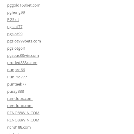
pggold168bet.com
pgheng99
PGSlot
pgslot77
pgslot99
pgslot999bets.com
pgslotgolf
pgzeus88win.com
proded888x.com
punpro66
PunPro777
puntaek77
pussy888
ramclubx.com
ramclubx.com
RENO88WIN.COM
RENO88WIN.COM
rich8188.com