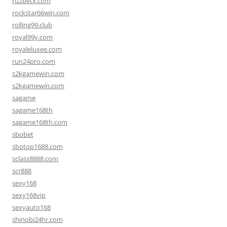
rizzbetx.com
rockstar66win.com
rolling99.club
royal99y.com
royaleluxee.com
run24pro.com
s2kgamewin.com
s2kgamewin.com
sagame
sagame168th
sagame168th.com
sbobet
sbotop1688.com
sclass8888.com
scr888
sexy168
sexy168vip
sexyauto168
shinobi24hr.com