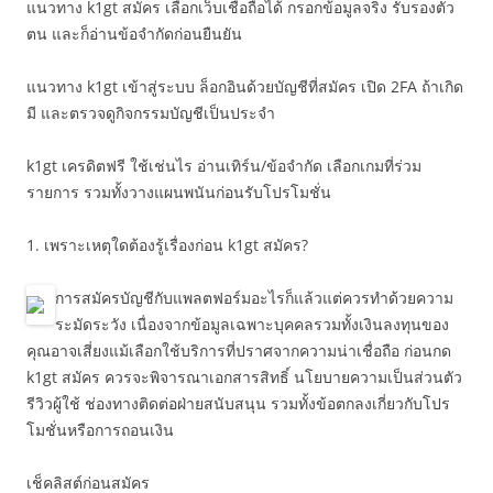
แนวทาง k1gt สมัคร เลือกเว็บเชื่อถือได้ กรอกข้อมูลจริง รับรองตัว
ตน และก็อ่านข้อจำกัดก่อนยืนยัน
แนวทาง k1gt เข้าสู่ระบบ ล็อกอินด้วยบัญชีที่สมัคร เปิด 2FA ถ้าเกิด
มี และตรวจดูกิจกรรมบัญชีเป็นประจำ
k1gt เครดิตฟรี ใช้เช่นไร อ่านเทิร์น/ข้อจำกัด เลือกเกมที่ร่วม
รายการ รวมทั้งวางแผนพนันก่อนรับโปรโมชั่น
1. เพราะเหตุใดต้องรู้เรื่องก่อน k1gt สมัคร?
การสมัครบัญชีกับแพลตฟอร์มอะไรก็แล้วแต่ควรทำด้วยความ
ระมัดระวัง เนื่องจากข้อมูลเฉพาะบุคคลรวมทั้งเงินลงทุนของ
คุณอาจเสี่ยงแม้เลือกใช้บริการที่ปราศจากความน่าเชื่อถือ ก่อนกด
k1gt สมัคร ควรจะพิจารณาเอกสารสิทธิ์ นโยบายความเป็นส่วนตัว
รีวิวผู้ใช้ ช่องทางติดต่อฝ่ายสนับสนุน รวมทั้งข้อตกลงเกี่ยวกับโปร
โมชั่นหรือการถอนเงิน
เช็คลิสต์ก่อนสมัคร