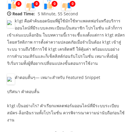
0
0
0
0
Read Time:
5 Minute, 55 Second
k1gt คือคำค้นยอดนิยมที่ผู้ใช้มักใช้หาแพลตฟอร์มหรือบริการ
ออนไลน์ที่มีระบบลงทะเบียนเป็นสมาชิก โปรโมชั่น แล้วก็การ
เข้าเล่นแบบล็อกอิน ในบทความนี้เราจะชี้แจงตั้งแต่การ k1gt สมัคร
โดยสวัสดิภาพ การตั้งค่าความปลอดภัยเมื่อจำเป็นต้อง k1gt เข้าสู่
ระบบ รวมถึงวิธีการใช้ k1gt เครดิตฟรี ให้คุ้มค่า พร้อมแบบอย่าง
การคำนวณเทิร์นและก็เช็คลิสต์ก่อนรับโปรโมชั่น เหมาะทั้งยังผู้
ริเริ่มรวมทั้งผู้ที่อยากเปลี่ยนแปลงขั้นตอนการใช้งาน
คำตอบสั้นๆ— เหมาะสำหรับ Featured Snippet
ปริศนา คำตอบสั้น
k1gt เป็นอย่างไร? คำเรียกแพลตฟอร์มออนไลน์ที่มีระบบระเบียบ
สมัคร-ล็อกอินรวมทั้งโปรโมชั่น ควรพิจารณาความน่านับถือก่อนใช้
งาน