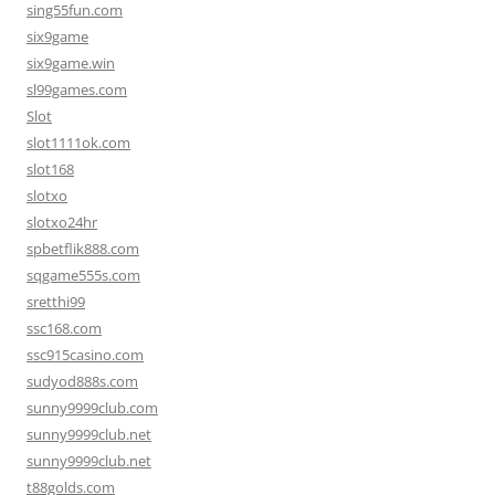
sing55fun.com
six9game
six9game.win
sl99games.com
Slot
slot1111ok.com
slot168
slotxo
slotxo24hr
spbetflik888.com
sqgame555s.com
sretthi99
ssc168.com
ssc915casino.com
sudyod888s.com
sunny9999club.com
sunny9999club.net
sunny9999club.net
t88golds.com