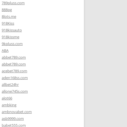
789pluss.com
888pg
8lots.me
918Kiss
918kissauto
918kissme
9kpluss.com
ABA
abbet789.com
abbet789.com
acebet789.com
aden168ss.com
allbet24hr
allone745s.com
alot66
ambking
ambnovabet.com
asb9999.com
babet555.com