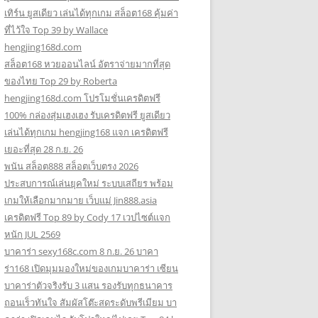
เทิร์น ยูสเดียว เล่นได้ทุกเกม สล็อต168 คุ้มค่า
ที่ไว้ใจ Top 39 by Wallace
hengjing168d.com
สล็อต168 หวยออนไลน์ อัตราจ่ายมากที่สุด
ของไทย Top 29 by Roberta
hengjing168d.com โปรโมชั่นเครดิตฟรี
100% กล่องสุ่มเฮงเฮง รับเครดิตฟรี ยูสเดียว
เล่นได้ทุกเกม hengjing168 แจก เครดิตฟรี
เยอะที่สุด 28 ก.ย. 26
พนัน สล็อต888 สล็อตเว็บตรง 2026
ประสบการณ์เล่นยุคใหม่ ระบบเสถียร พร้อม
เกมให้เลือกมากมาย เว็บแม่ Jin888.asia
เครดิตฟรี Top 89 by Cody 17 เวปไซต์แจก
หนัก JUL 2569
บาคาร่า sexy168c.com 8 ก.ย. 26 บาคา
ร่า168 เปิดมุมมองใหม่ของเกมบาคาร่า เซียน
บาคาร่าตัวจริงรับ 3 แสน รองรับทุกธนาคาร
ถอนเร็วทันใจ สัมผัสโต๊ะสดระดับพรีเมียม บา