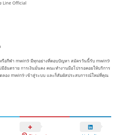
 Line Official
ว
รือกีฬา mwin9 มีทุกอย่างที่ตอบปัญหา สมัครวันนี้รับ mwin9
ม่มีอันตราย การเงินมั่นคง คณะทำงานมือโปรรอคอยให้บริการ
ลอง mwin9 เข้าสู่ระบบ และก็สัมผัสประสบการณ์ใหม่ที่คุณ