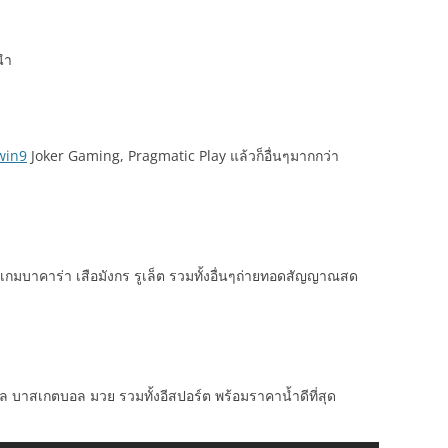
นำ
in9
Joker Gaming, Pragmatic Play แล้วก็อื่นๆมากกว่า
เกมบาคาร่า เสือมังกร รูเล็ต รวมทั้งอื่นๆถ่ายทอดสัญญาณสด
อล บาสเกตบอล มวย รวมทั้งอีสปอร์ต พร้อมราคาน้ำดีที่สุด