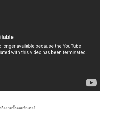
อถือรวมทั้งคอมพิวเตอร์