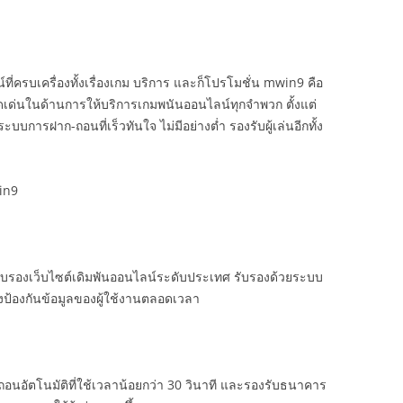
ี่ครบเครื่องทั้งเรื่องเกม บริการ และก็โปรโมชั่น mwin9 คือ
ดดเด่นในด้านการให้บริการเกมพนันออนไลน์ทุกจำพวก ตั้งแต่
บการฝาก-ถอนที่เร็วทันใจ ไม่มีอย่างต่ำ รองรับผู้เล่นอีกทั้ง
in9
รับรองเว็บไซต์เดิมพันออนไลน์ระดับประเทศ รับรองด้วยระบบ
งป้องกันข้อมูลของผู้ใช้งานตลอดเวลา
นอัตโนมัติที่ใช้เวลาน้อยกว่า 30 วินาที และรองรับธนาคาร