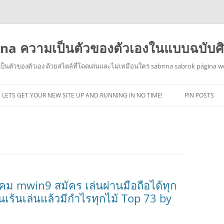
na ความเป็นตัวของตัวเองในแบบฉบับศิ
ป็นตัวของตัวเอง ด้วยสไตล์ที่โดดเด่นและไม่เหมือนใคร sabrina sabrok página 
ข้าม
ไป
LETS GET YOUR NEW SITE UP AND RUNNING IN NO TIME!
PIN POSTS
ยัง
เนื้อหา
คม mwin9 สมัคร เล่นผ่านมือถือได้ทุก
เร้นเล่นแล้วมีกำไรทุกไม้ Top 73 by