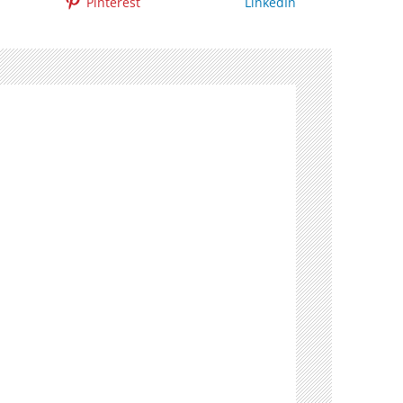
Pinterest
LinkedIn