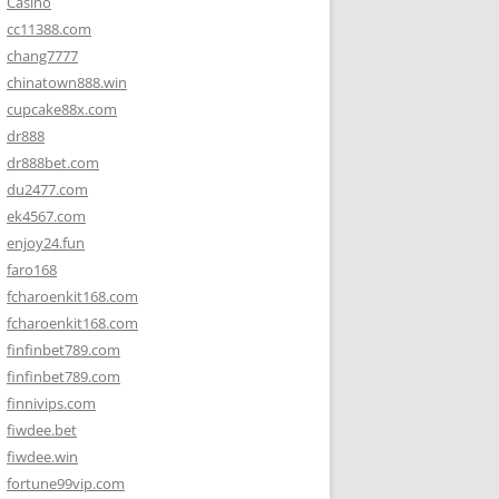
Casino
cc11388.com
chang7777
chinatown888.win
cupcake88x.com
dr888
dr888bet.com
du2477.com
ek4567.com
enjoy24.fun
faro168
fcharoenkit168.com
fcharoenkit168.com
finfinbet789.com
finfinbet789.com
finnivips.com
fiwdee.bet
fiwdee.win
fortune99vip.com