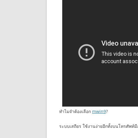
ทำไมจำต้องเลือก
mwin9
?
ระบบเสถียร ใช้งานง่ายอีกทั้งบนโทรศัพท์มื