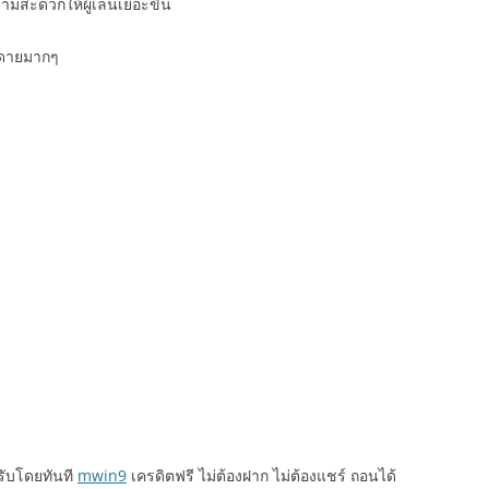
ามสะดวกให้ผู้เล่นเยอะขึ้น
ยดายมากๆ
 รับโดยทันที
mwin9
เครดิตฟรี ไม่ต้องฝาก ไม่ต้องแชร์ ถอนได้