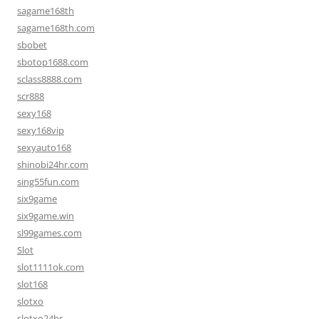
sagame168th
sagame168th.com
sbobet
sbotop1688.com
sclass8888.com
scr888
sexy168
sexy168vip
sexyauto168
shinobi24hr.com
sing55fun.com
six9game
six9game.win
sl99games.com
Slot
slot1111ok.com
slot168
slotxo
slotxo24hr