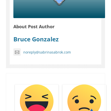
About Post Author
Bruce Gonzalez
noreply@sabrinasabrok.com