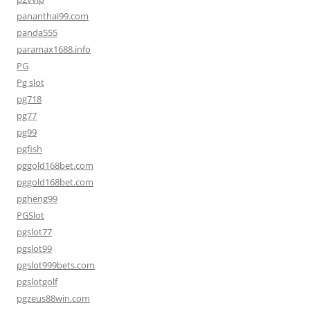
pananthai99.com
panda555
paramax1688.info
PG
Pg slot
pg718
pg77
pg99
pgfish
pggold168bet.com
pggold168bet.com
pgheng99
PGSlot
pgslot77
pgslot99
pgslot999bets.com
pgslotgolf
pgzeus88win.com