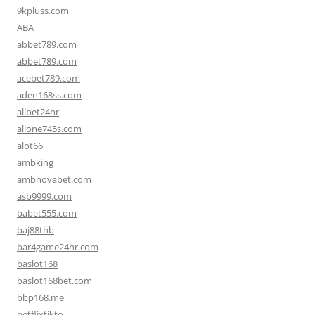
9kpluss.com
ABA
abbet789.com
abbet789.com
acebet789.com
aden168ss.com
allbet24hr
allone745s.com
alot66
ambking
ambnovabet.com
asb9999.com
babet555.com
baj88thb
bar4game24hr.com
baslot168
baslot168bet.com
bbp168.me
betflixtikto