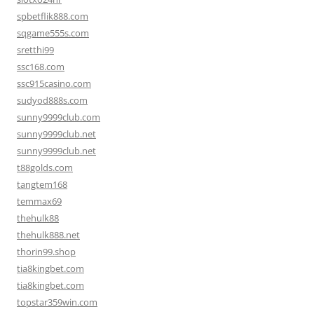
spbetflik888.com
sqgame555s.com
sretthi99
ssc168.com
ssc915casino.com
sudyod888s.com
sunny9999club.com
sunny9999club.net
sunny9999club.net
t88golds.com
tangtem168
temmax69
thehulk88
thehulk888.net
thorin99.shop
tia8kingbet.com
tia8kingbet.com
topstar359win.com