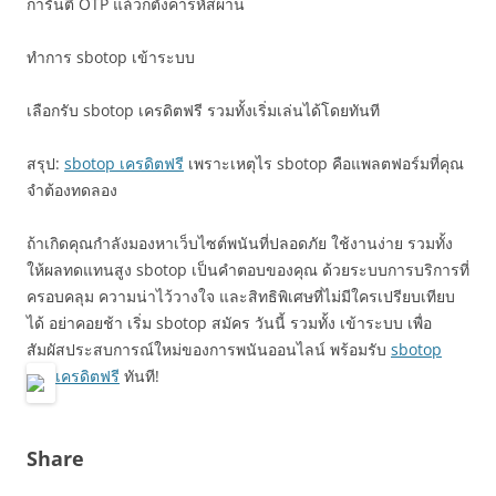
การันตี OTP แล้วก็ตั้งค่ารหัสผ่าน
ทำการ sbotop เข้าระบบ
เลือกรับ sbotop เครดิตฟรี รวมทั้งเริ่มเล่นได้โดยทันที
สรุป:
sbotop เครดิตฟรี
เพราะเหตุไร sbotop คือแพลตฟอร์มที่คุณ
จำต้องทดลอง
ถ้าเกิดคุณกำลังมองหาเว็บไซต์พนันที่ปลอดภัย ใช้งานง่าย รวมทั้ง
ให้ผลทดแทนสูง sbotop เป็นคำตอบของคุณ ด้วยระบบการบริการที่
ครอบคลุม ความน่าไว้วางใจ และสิทธิพิเศษที่ไม่มีใครเปรียบเทียบ
ได้ อย่าคอยช้า เริ่ม sbotop สมัคร วันนี้ รวมทั้ง เข้าระบบ เพื่อ
สัมผัสประสบการณ์ใหม่ของการพนันออนไลน์ พร้อมรับ
sbotop
เครดิตฟรี
ทันที!
Share