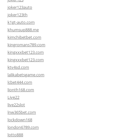
joker123auto
joker123th
k1gt-auto.com
khumsup888.me
kimchibetbet.com
kingromans789.com
kingxxxbet123.com
kingxxxbet123.com
ktv4sd.com
lalikabetsgame.com
lcbet444.com
lionth168.com
Live22
live22slot
lnw365bet.com
lockdown168
london6789.com
lotto888