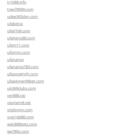
tr1688.info
tree78999.com
udee365day.com
ufabetxx
ufad168.com
ufaheno88.com
ufam11.com
ufamnn.com
ufanance
ufanance789.com
ufasocietyth.com
ufawinner99bet.com
uk369clubs.com
ver888.vip
vipmgm8.net
visdomm.com
vvip16688.com
wdc888bets.com
we789s.com