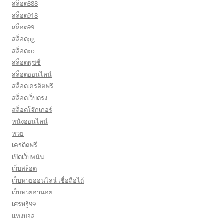
สล็อต888
สล็อต918
สล็อต99
สล็อตpg
สล็อตxo
สล็อตพุซซี่
สล็อตออนไลน์
สล็อตเครดิตฟรี
สล็อตเว็บตรง
สล็อตโจ๊กเกอร์
หนังออนไลน์
หวย
เครดิตฟรี
เปิดเว็บพนัน
เว็บสล็อต
เว็บหวยออนไลน์ เชื่อถือได้
เว็บหวยฮานอย
เศรษฐี99
แทงบอล