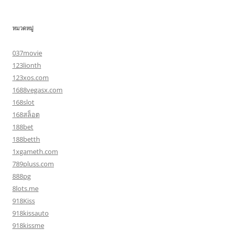
หมวดหมู่
037movie
123lionth
123xos.com
1688vegasx.com
168slot
168สล็อต
188bet
188betth
1xgameth.com
789pluss.com
888pg
8lots.me
918Kiss
918kissauto
918kissme