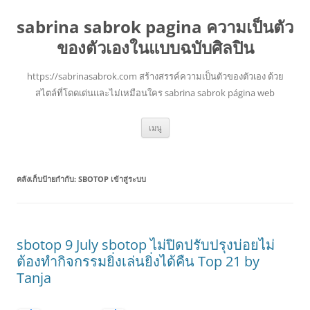
sabrina sabrok pagina ความเป็นตัว
ของตัวเองในแบบฉบับศิลปิน
https://sabrinasabrok.com สร้างสรรค์ความเป็นตัวของตัวเอง ด้วย
สไตล์ที่โดดเด่นและไม่เหมือนใคร sabrina sabrok página web
ข้าม
เมนู
ไป
ยัง
เนื้อหา
คลังเก็บป้ายกำกับ:
SBOTOP เข้าสู่ระบบ
sbotop 9 July sbotop ไม่ปิดปรับปรุงบ่อยไม่
ต้องทำกิจกรรมยิ่งเล่นยิ่งได้คืน Top 21 by
Tanja