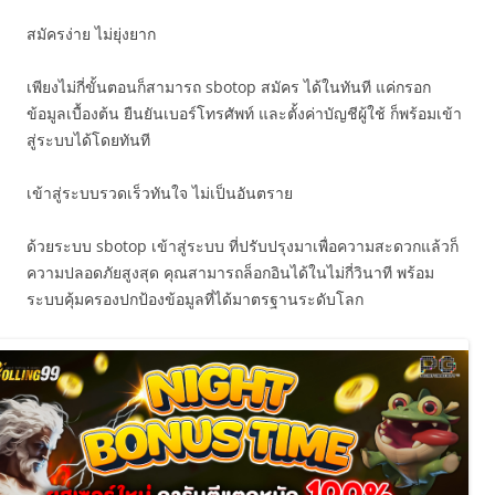
สมัครง่าย ไม่ยุ่งยาก
เพียงไม่กี่ขั้นตอนก็สามารถ sbotop สมัคร ได้ในทันที แค่กรอก
ข้อมูลเบื้องต้น ยืนยันเบอร์โทรศัพท์ และตั้งค่าบัญชีผู้ใช้ ก็พร้อมเข้า
สู่ระบบได้โดยทันที
เข้าสู่ระบบรวดเร็วทันใจ ไม่เป็นอันตราย
ด้วยระบบ sbotop เข้าสู่ระบบ ที่ปรับปรุงมาเพื่อความสะดวกแล้วก็
ความปลอดภัยสูงสุด คุณสามารถล็อกอินได้ในไม่กี่วินาที พร้อม
ระบบคุ้มครองปกป้องข้อมูลที่ได้มาตรฐานระดับโลก