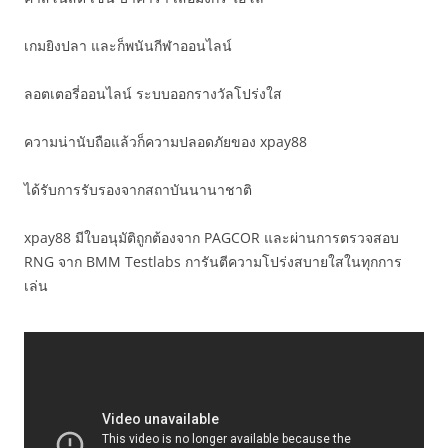
เกมยิงปลา และก็พนันกีฬาออนไลน์
ลอตเตอรี่ออนไลน์ ระบบออกรางวัลโปร่งใส
ความน่านับถือแล้วก็ความปลอดภัยของ xpay88
ได้รับการรับรองจากสถาบันนานาชาติ
xpay88 มีใบอนุมัติถูกต้องจาก PAGCOR และผ่านการตรวจสอบ
RNG จาก BMM Testlabs การันตีความโปร่งสบายใสในทุกการ
เล่น