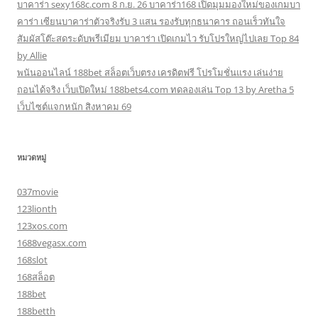
บาคาร่า sexy168c.com 8 ก.ย. 26 บาคาร่า168 เปิดมุมมองใหม่ของเกมบา
คาร่า เซียนบาคาร่าตัวจริงรับ 3 แสน รองรับทุกธนาคาร ถอนเร็วทันใจ
สัมผัสโต๊ะสดระดับพรีเมียม บาคาร่า เปิดเกมไว รับโปรใหญ่ไปเลย Top 84
by Allie
พนันออนไลน์ 188bet สล็อตเว็บตรง เครดิตฟรี โปรโมชั่นแรง เล่นง่าย
ถอนได้จริง เว็บเปิดใหม่ 188bets4.com ทดลองเล่น Top 13 by Aretha 5
เว็บไซต์แจกหนัก สิงหาคม 69
หมวดหมู่
037movie
123lionth
123xos.com
1688vegasx.com
168slot
168สล็อต
188bet
188betth