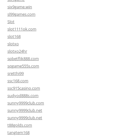
six9game.win
sl99games.com
Slot
slot1111ok.com
slot168
slotxo
slotxo24hr
spbetflik888.com
sqgame555s.com
sretthi99
ssc168.com
ssc915casino.com
sudyod888s.com
sunny9999club.com
sunny9999club.net
sunny9999club.net
t88golds.com
tangtem168