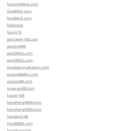
fortune99vip.com
fox689ok.com
fox689ok.com
fullslotpg
funny18
gachawin168.com
gaojing888
gem99ths.com
gem99ths.com
goatbetroyalcasino.com
goatza888fin.com
gobaza88.com
gowingo88.com
happy168
hengheng9899.com
hengheng9899.com
hengjing168
hiso8888s.com
hongkong456