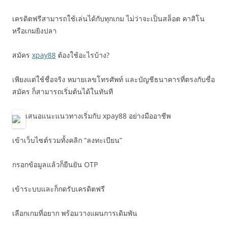
เครดิตฟรีสามารถใช้เล่นได้กับทุกเกม ไม่ว่าจะเป็นสล็อต คาสิโน
หรือเกมยิงปลา
สมัคร
xpay88
ต้องใช้อะไรบ้าง?
เพียงแต่ใช้ชื่อจริง หมายเลขโทรศัพท์ และบัญชีธนาคารที่ตรงกับชื่อ
สมัคร ก็สามารถเริ่มต้นได้ในทันที
เสนอแนะแนวทางเริ่มกับ xpay88 อย่างมืออาชีพ
เข้าเว็บไซต์รวมทั้งคลิก “ลงทะเบียน”
กรอกข้อมูลแล้วก็ยืนยัน OTP
เข้าระบบและก็กดรับเครดิตฟรี
เลือกเกมที่อยาก พร้อมวางแผนการเดิมพัน