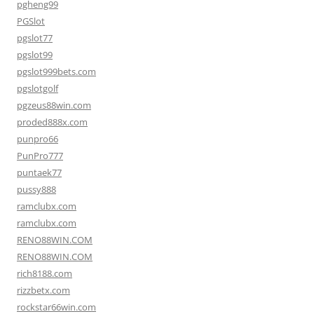
pgheng99
PGSlot
pgslot77
pgslot99
pgslot999bets.com
pgslotgolf
pgzeus88win.com
proded888x.com
punpro66
PunPro777
puntaek77
pussy888
ramclubx.com
ramclubx.com
RENO88WIN.COM
RENO88WIN.COM
rich8188.com
rizzbetx.com
rockstar66win.com