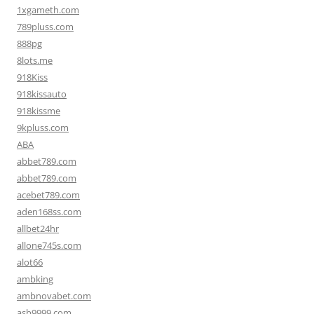
1xgameth.com
789pluss.com
888pg
8lots.me
918Kiss
918kissauto
918kissme
9kpluss.com
ABA
abbet789.com
abbet789.com
acebet789.com
aden168ss.com
allbet24hr
allone745s.com
alot66
ambking
ambnovabet.com
asb9999.com