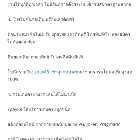
งานได้ทุกที่ทุกเวลา ไม่มีอันตรายด้วยระบบเข้ารหัสมาตรฐานสากล
3. โปรโมชั่นจัดเต็ม พร้อมเครดิตฟรี
ต้อนรับสมาชิกใหม่: รับ xpay88 เครดิตฟรี โดยทันทีข้างหลังสมัคร
ไม่ต้องฝากก่อน
คืนยอดเสีย: ทุกอาทิตย์ รับเครดิตคืนทันที
โบนัสรายวัน:
xpay88 เข้าสู่ระบบ
ฝากคราวแรกรับโบนัสเพิ่มสูงสุด
100%
4. รวมเกมครบวงจร เล่นได้ไม่น่าเบื่อ
xpay88 ให้บริการเกมครบทุกชนิด
สล็อตออนไลน์ จากค่ายยอดนิยมอย่าง PG, Joker, Pragmatic
คาสิโนสด เช่น บาคาร่า เสือมังกร ไฮโล