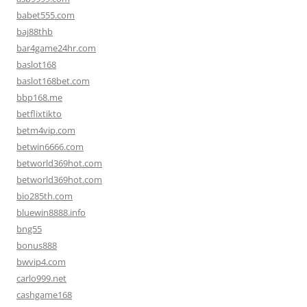
babet555.com
baj88thb
bar4game24hr.com
baslot168
baslot168bet.com
bbp168.me
betflixtikto
betm4vip.com
betwin6666.com
betworld369hot.com
betworld369hot.com
bio285th.com
bluewin8888.info
bng55
bonus888
bwvip4.com
carlo999.net
cashgame168