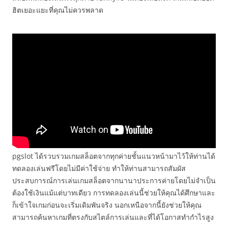
ฮิตเยอะแยะที่คุณไม่ควรพลาด
pgslot ได้รวบรวมเกมสล็อตจากทุกค่ายชั้นแนวหน้ามาไว้ให้ท่านได้
ทดลองเล่นฟรีโดยไม่มีค่าใช้จ่าย ทำให้ท่านสามารถสัมผัส
ประสบการณ์การเล่นเกมสล็อตจากนานาประการค่ายโดยไม่จำเป็น
ต้องใช้เงินแม้แต่บาทเดียว การทดลองเล่นนี้ช่วยให้คุณได้ศึกษาและ
ก็เข้าใจเกมก่อนจะเริ่มเดิมพันจริง นอกเหนือจากนี้ยังช่วยให้คุณ
สามารถค้นหาเกมที่ตรงกับสไตล์การเล่นและที่ได้โอกาสทำกำไรสูง