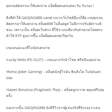
ทุกเกมคัดสรรมาให้แตกง่าย แจ็คพ็อตแตกแต่ละวัน รับรอง !
สิ่งที่ทำให้ GAOJING888 แตกต่างจากเว็บไซต์อื่นๆก็คือ เกมทุกเกม
คัดสรรมาให้แตกง่าย สล็อต888 ไม่ล็อคยูส ไม่มีการปรับอัตราแพ้
ชนะ เพราะเป็น สล็อตเว็บตรง ที่ใช้ระบบเดียวกับค่ายเกมโดยตรง
ทำให้ RTP สูงมากขึ้น แจ็คพ็อตแตกทุกวี่ทุกวัน
เกมเสนอแนะที่โบนัสแตกง่าย
•Lucky Neko (PG SLOT) – เกมแมวกวักนำโชค ฟรีสปินออกง่าย
•Roma (Joker Gaming) – สล็อตนักสู้โรมัน ฟันสิงโต โบนัสแตก
บ่อย
•Sweet Bonanza (Pragmatic Play) – สล็อตลูกกวาด หมุนฟรีบ่อย
ครั้ง
นอกจากนั้น GAOJING888 ยังมีรีวิวจากผู้เล่นจริงที่รับรองว่าเล่น