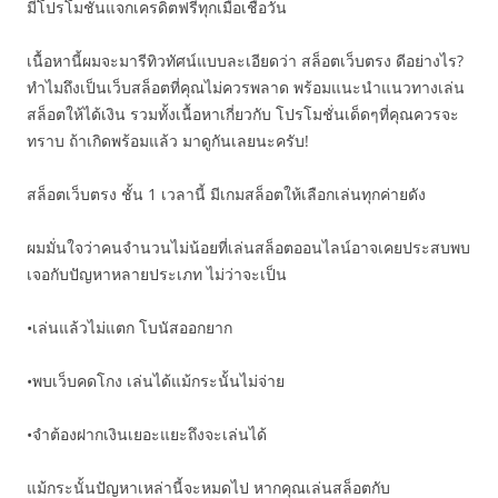
มีโปรโมชั่นแจกเครดิตฟรีทุกเมื่อเชื่อวัน
เนื้อหานี้ผมจะมารีทิวทัศน์แบบละเอียดว่า สล็อตเว็บตรง ดีอย่างไร?
ทำไมถึงเป็นเว็บสล็อตที่คุณไม่ควรพลาด พร้อมแนะนำแนวทางเล่น
สล็อตให้ได้เงิน รวมทั้งเนื้อหาเกี่ยวกับ โปรโมชั่นเด็ดๆที่คุณควรจะ
ทราบ ถ้าเกิดพร้อมแล้ว มาดูกันเลยนะครับ!
สล็อตเว็บตรง ชั้น 1 เวลานี้ มีเกมสล็อตให้เลือกเล่นทุกค่ายดัง
ผมมั่นใจว่าคนจำนวนไม่น้อยที่เล่นสล็อตออนไลน์อาจเคยประสบพบ
เจอกับปัญหาหลายประเภท ไม่ว่าจะเป็น
•เล่นแล้วไม่แตก โบนัสออกยาก
•พบเว็บคดโกง เล่นได้แม้กระนั้นไม่จ่าย
•จำต้องฝากเงินเยอะแยะถึงจะเล่นได้
แม้กระนั้นปัญหาเหล่านี้จะหมดไป หากคุณเล่นสล็อตกับ