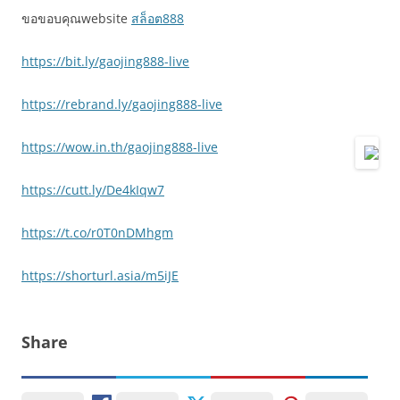
ขอขอบคุณwebsite
สล็อต888
https://bit.ly/gaojing888-live
https://rebrand.ly/gaojing888-live
https://wow.in.th/gaojing888-live
https://cutt.ly/De4kIqw7
https://t.co/r0T0nDMhgm
https://shorturl.asia/m5iJE
Share