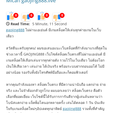
Micah gaojing888.live
0
0
0
0
Read Time:
5 Minute, 11 Second
gaojing888
ไม่ผ่านเอเย่นต์ มีเกมสล็อตให้เล่นทุกค่ายเกมในเว็บ
เดียว
สวัสดีนะครับทุกคน! ผมขอเสนอแนะเว็บสล็อตที่กำลังมาแรงที่สุดใน
ช่วงเวลานี้ GAOJING888 เว็บไซต์สล็อตเว็บตรงที่ไม่ผ่านเอเย่นต์ มี
เกมสล็อตให้เลือกเล่นจากทุกค่ายดัง รวมไว้ในเว็บเดียว ไม่ต้องโยก
เงินให้เสียเวลา เล่นง่าย ได้เงินจริง พร้อมระบบฝากถอนออโต้ ไม่มี
อย่างน้อย รองรับทั้งยังโทรศัพท์มือถือและก็คอมพิวเตอร์
หากคุณกำลังมองหา สล็อตเว็บตรง ที่มีความน่านับถือ แตกง่าย จ่าย
จริง และไม่จำต้องกลัวถูกโกง ผมบอกเลยว่า สล็อตเว็บตรง คือตัว
เลือกที่ยอดเยี่ยม เว็บไซต์นี้ได้รับการการันตีจากผู้เล่นล้นหลามว่า
โบนัสแตกง่าย แจ็คพ็อโคนอกหลายครั้ง เล่นได้ตลอด 1 วัน บันเทิง
ใจกับเกมสล็อตใหม่ๆอัปเดตทุกอาทิตย์
gaojing888
รวมทั้งที่สำคัญ