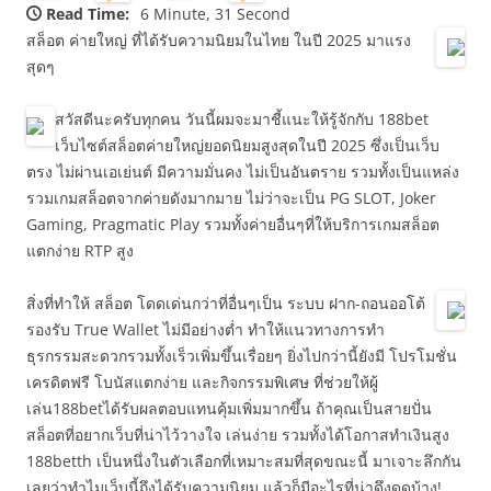
Read Time:
6 Minute, 31 Second
สล็อต ค่ายใหญ่ ที่ได้รับความนิยมในไทย ในปี 2025 มาแรง
สุดๆ
สวัสดีนะครับทุกคน วันนี้ผมจะมาชี้แนะให้รู้จักกับ 188bet
เว็บไซต์สล็อตค่ายใหญ่ยอดนิยมสูงสุดในปี 2025 ซึ่งเป็นเว็บ
ตรง ไม่ผ่านเอเย่นต์ มีความมั่นคง ไม่เป็นอันตราย รวมทั้งเป็นแหล่ง
รวมเกมสล็อตจากค่ายดังมากมาย ไม่ว่าจะเป็น PG SLOT, Joker
Gaming, Pragmatic Play รวมทั้งค่ายอื่นๆที่ให้บริการเกมสล็อต
แตกง่าย RTP สูง
สิ่งที่ทำให้ สล็อต โดดเด่นกว่าที่อื่นๆเป็น ระบบ ฝาก-ถอนออโต้
รองรับ True Wallet ไม่มีอย่างต่ำ ทำให้แนวทางการทำ
ธุรกรรมสะดวกรวมทั้งเร็วเพิ่มขึ้นเรื่อยๆ ยิ่งไปกว่านี้ยังมี โปรโมชั่น
เครดิตฟรี โบนัสแตกง่าย และกิจกรรมพิเศษ ที่ช่วยให้ผู้
เล่น188betได้รับผลตอบแทนคุ้มเพิ่มมากขึ้น ถ้าคุณเป็นสายปั่น
สล็อตที่อยากเว็บที่น่าไว้วางใจ เล่นง่าย รวมทั้งได้โอกาสทำเงินสูง
188betth เป็นหนึ่งในตัวเลือกที่เหมาะสมที่สุดขณะนี้ มาเจาะลึกกัน
เลยว่าทำไมเว็บนี้ถึงได้รับความนิยม แล้วก็มีอะไรที่น่าดึงดูดบ้าง!