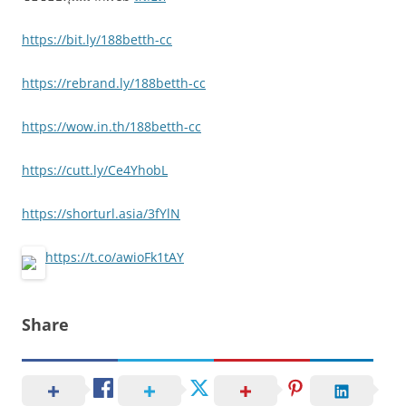
https://bit.ly/188betth-cc
https://rebrand.ly/188betth-cc
https://wow.in.th/188betth-cc
https://cutt.ly/Ce4YhobL
https://shorturl.asia/3fYlN
https://t.co/awioFk1tAY
Share