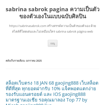
sabrina sabrok pagina ความเป็นตัว
ของตัวเองในแบบฉบับศิลปิน
https://sabrinasabrok.com สร้างสรรค์ความเป็นตัวของตัวเอง ด้วย
สไตล์ที่โดดเด่นและไม่เหมือนใคร sabrina sabrok página web
ข้าม
เมนู
ไป
ยัง
เนื้อหา
คลังเก็บรายเดือน:
มกราคม 2025
สล็อตเว็บตรง 18 JAN 68 gaojing888 เว็บสล็อต
ที่ดีที่สุด ทุกยอดฝากรับ 10% แจ็คพอตแตกง่าย
รองรับแอนดรอยด์ และ IOS gaojing888
มาตรฐานเอเชีย รอคุณมาลอง Top 77 by