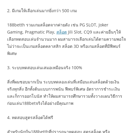
2. มีเกมให้เลือกเล่นมากยิ่งกว่า 500 เกม
188betth รวมเกมสล็อตจากค่ายดัง เช่น PG SLOT, Joker
Gaming, Pragmatic Play,
สล็อต
Jili Slot, CQ9 และค่ายอื่นๆให้
เลือกทดสอบเล่นจำนวนมาก ผมสามารถเลือกเล่นได้ตามความพอใจ
ไม่ว่าจะเป็นเกมสล็อตคลาสสิก สล็อต 3D หรือเกมสล็อตที่มีฟีพบร์
พิเศษ
3. ระบบทดสอบเล่นเสมอเหมือนจริง 100%
สิ่งที่ผมชอบมากเป็น ระบบทดลองเล่นที่เสมือนเล่นสล็อตด้วยเงิน
จริงทุกสิ่ง อีกทั้งต้นแบบการพนัน ฟีพบร์พิเศษ อัตราการชำระเงิน
และก็การออกโบนัส ทำให้ผมสามารถศึกษารวมทั้งวางแผนวิธีการ
ก่อนเล่น188betจริงได้อย่างมีคุณภาพ
4. ทดสอบสูตรสล็อตได้ฟรี
สำหรับนักปั่น188betthที่ปรารถนาทดสอบ สูตรสล็อต หรือ