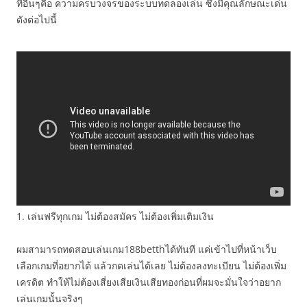
ที่อื่นๆคือ ความครบวงจรของระบบทดลองเล่น ซึ่งมีคุณลักษณะเด่น
ดังต่อไปนี้
1. เล่นฟรีทุกเกม ไม่ต้องสมัคร ไม่ต้องเพิ่มเติมเงิน
ผมสามารถทดสอบเล่นเกม188betthได้ทันที แค่เข้าไปที่หน้าเว็บ
เลือกเกมที่อยากได้ แล้วกดเล่นได้เลย ไม่ต้องลงทะเบียน ไม่ต้องเพิ่ม
เครดิต ทำให้ไม่ต้องเสี่ยงเสียเงินเสียทองก่อนที่ผมจะมั่นใจว่าอยาก
เล่นเกมนั้นจริงๆ