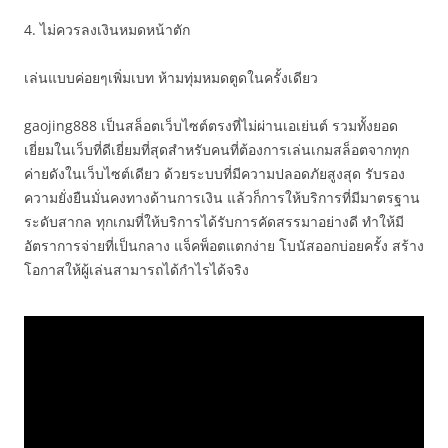
4. ไม่ควรลงเงินหมดหน้าตัก
เล่นแบบค่อยๆเพิ่มเบท ห้ามทุ่มหมดตูดในครั้งเดียว
gaojing888 เป็นสล็อตเว็บไซต์ตรงที่ไม่ผ่านเอเย่นต์ รวมทั้งยอด
เยี่ยมในเว็บที่ดีเยี่ยมที่สุดสำหรับคนที่ต้องการเล่นเกมสล็อตจากทุก
ค่ายดังในเว็บไซต์เดียว ด้วยระบบที่มีความปลอดภัยสูงสุด รับรอง
ความยั่งยืนมั่นคงทางด้านการเงิน แล้วก็การให้บริการที่มีมาตรฐาน
ระดับสากล ทุกเกมที่ให้บริการได้รับการคัดสรรมาอย่างดี ทำให้มี
อัตราการจ่ายที่เป็นกลาง แจ็คพ็อตแตกง่าย โบนัสออกบ่อยครั้ง สร้าง
โอกาสให้ผู้เล่นสามารถได้กำไรได้จริง