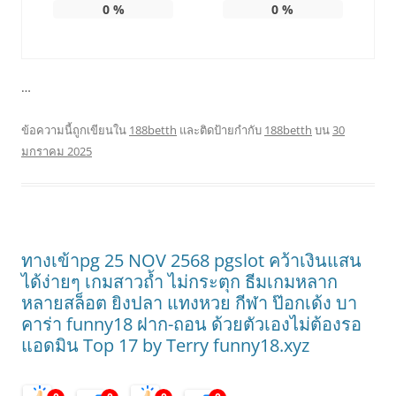
0
%
0
%
…
ข้อความนี้ถูกเขียนใน
188betth
และติดป้ายกำกับ
188betth
บน
30
มกราคม 2025
ทางเข้าpg 25 NOV 2568 pgslot คว้าเงินแสน
ได้ง่ายๆ เกมสาวถ้ำ ไม่กระตุก ธีมเกมหลาก
หลายสล็อต ยิงปลา แทงหวย กีฬา ป๊อกเด้ง บา
คาร่า funny18 ฝาก-ถอน ด้วยตัวเองไม่ต้องรอ
แอดมิน Top 17 by Terry funny18.xyz