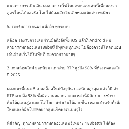
แนวทางการเดินเงิน ผมสามารถใช้โหมดทดลองเล่นนี้เพื่อมองว่า
สูตรไหนได้ผลจริง โดยไม่ต้องเสียเงินเสียทองแม้แต่บาทเดียว
5. รองรับการเล่นผ่านมือถือ ทุกระบบ
สล็อต รองรับการเล่นผ่านมือถืออีกทั้ง iOS แล้วก็ Android ผม
สามารถทดลองเล่น188betได้ทุกหนทุกแห่ง ไม่ต้องดาวน์โหลดแอป
เล่นผ่านเว็บได้ในทันที สะดวกมากมายๆ
3 เกมสล็อตใหม่ ยอดนิยม แตกง่าย RTP สูงถึง 98% ที่ต้องทดลองใน
ปี 2025
ผมจะมาชี้แนะ 5 เกมสล็อตใหม่ปัจจุบัน ยอดนิยมสูงสุด แล้วก็มี ค่า
RTP มากถึง 98% ซึ่งมีความหมายว่าเกมเหล่านี้มีอัตราการชำระ
คืนให้ผู้เล่นสูง และก็ได้โอกาสทำเงินได้มากขึ้น เหมาะสำหรับทั้งมือ
ใหม่และก็มือโปรที่อยากลุ้นแจ็คพอตแบบจุใจ
ที่สำคัญ! ทุกเกมสามารถทดลองเล่นฟรีเหมาะ 188betth ไม่ต้อง