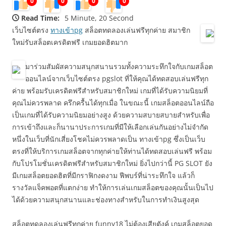
0
0
0
0
Read Time:
5 Minute, 20 Second
เว็บไซต์ตรง
ทางเข้าpg
สล็อตทดลองเล่นฟรีทุกค่าย สมาชิก
ใหม่รับสล็อตเครดิตฟรี เกมยอดฮิตมาก
มาร่วมสัมผัสความสนุกสนานรวมทั้งความระทึกใจกับเกมสล็อต
ออนไลน์จากเว็บไซต์ตรง pgslot ที่ให้คุณได้ทดสอบเล่นฟรีทุก
ค่าย พร้อมรับเครดิตฟรีสำหรับสมาชิกใหม่ เกมที่ได้รับความนิยมที่
คุณไม่ควรพลาด ครึกครื้นได้ทุกเมื่อ ในขณะนี้ เกมสล็อตออนไลน์ถือ
เป็นเกมที่ได้รับความนิยมอย่างสูง ด้วยความสบายสบายสำหรับเพื่อ
การเข้าถึงและก็นานาประการเกมที่มีให้เลือกเล่นกันอย่างไม่จำกัด
หนึ่งในเว็บที่นักเสี่ยงโชคไม่ควรพลาดเป็น ทางเข้าpg ซึ่งเป็นเว็บ
ตรงที่ให้บริการเกมสล็อตจากทุกค่ายให้ท่านได้ทดสอบเล่นฟรี พร้อม
กับโปรโมชั่นเครดิตฟรีสำหรับสมาชิกใหม่ ยิ่งไปกว่านี้ PG SLOT ยัง
มีเกมสล็อตยอดฮิตที่มีกราฟิกงดงาม ฟีพบร์ที่น่าระทึกใจ แล้วก็
รางวัลแจ็คพอตที่แตกง่าย ทำให้การเล่นเกมสล็อตของคุณนั้นเป็นไป
ได้ด้วยความสนุกสนานและช่องทางสำหรับในการทำเงินสูงสุด
สล็อตทดลองเล่นฟรีทุกค่าย funny18 ไม่ต้องเสียตังค์ เกมสล็อตยอด