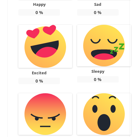
Happy
Sad
0
%
0
%
Sleepy
Excited
0
%
0
%