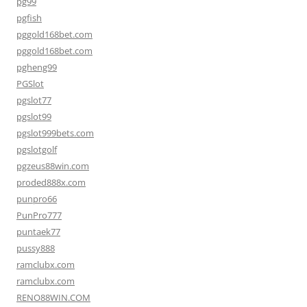
pg99
pgfish
pggold168bet.com
pggold168bet.com
pgheng99
PGSlot
pgslot77
pgslot99
pgslot999bets.com
pgslotgolf
pgzeus88win.com
proded888x.com
punpro66
PunPro777
puntaek77
pussy888
ramclubx.com
ramclubx.com
RENO88WIN.COM