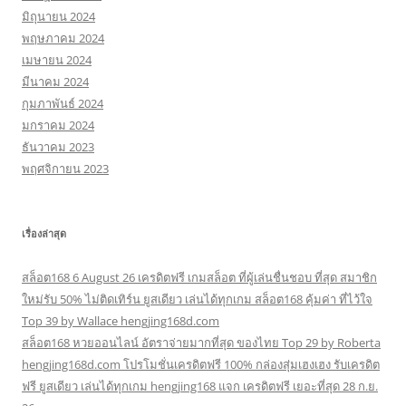
มิถุนายน 2024
พฤษภาคม 2024
เมษายน 2024
มีนาคม 2024
กุมภาพันธ์ 2024
มกราคม 2024
ธันวาคม 2023
พฤศจิกายน 2023
เรื่องล่าสุด
สล็อต168 6 August 26 เครดิตฟรี เกมสล็อต ที่ผู้เล่นชื่นชอบ ที่สุด สมาชิก
ใหม่รับ 50% ไม่ติดเทิร์น ยูสเดียว เล่นได้ทุกเกม สล็อต168 คุ้มค่า ที่ไว้ใจ
Top 39 by Wallace hengjing168d.com
สล็อต168 หวยออนไลน์ อัตราจ่ายมากที่สุด ของไทย Top 29 by Roberta
hengjing168d.com โปรโมชั่นเครดิตฟรี 100% กล่องสุ่มเฮงเฮง รับเครดิต
ฟรี ยูสเดียว เล่นได้ทุกเกม hengjing168 แจก เครดิตฟรี เยอะที่สุด 28 ก.ย.