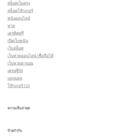
สล็อตเว็บตรง
สล็อตโจ๊กเกอร์
หนังออนไลน์
หวย
เครดิตฟรี
เปิดเว็บพนัน
เว็บสล็อต
เว็บหวยออนไลน์ เชื่อถือได้
เว็บหวยฮานอย
เศรษฐี99
แทงบอล
โจ๊กเกอร์123
ความเห็นล่าสุด
ป้ายกำกับ