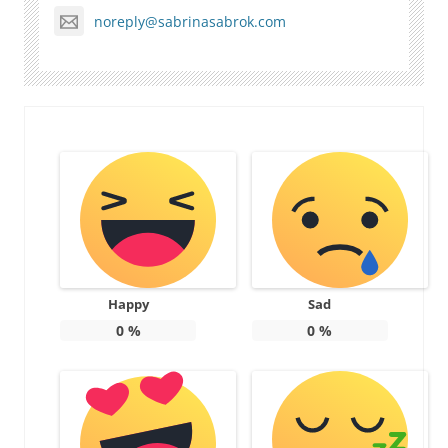
noreply@sabrinasabrok.com
Happy
Sad
0
%
0
%