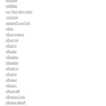
พีจีสล็อต
พุซซี่888
มหาวิทยาลัยราชภัฏ
รอยัล558
ลอตเตอรี่ ออนไลน์
สล็อต
สล็อต 918kiss
สล็อต168
สล็อต55
สล็อต66
สล็อต666
สล็อต888
สล็อต918
สล็อต99
สล็อตpg
สล็อตxo
สล็อตพุซซี่
สล็อตออนไลน์
สล็อตเครดิตฟรี