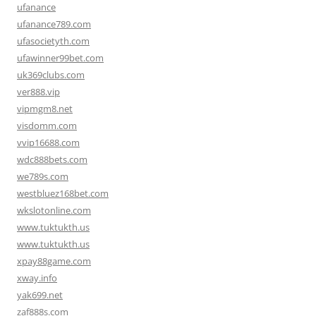
ufanance
ufanance789.com
ufasocietyth.com
ufawinner99bet.com
uk369clubs.com
ver888.vip
vipmgm8.net
visdomm.com
vvip16688.com
wdc888bets.com
we789s.com
westbluez168bet.com
wkslotonline.com
www.tuktukth.us
www.tuktukth.us
xpay88game.com
xway.info
yak699.net
zaf888s.com