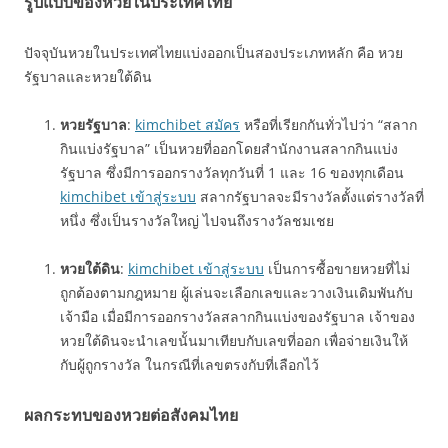
รูปแบบของหวยในประเทศไทย
ปัจจุบันหวยในประเทศไทยแบ่งออกเป็นสองประเภทหลัก คือ หวย
รัฐบาลและหวยใต้ดิน
หวยรัฐบาล
:
kimchibet สมัคร
หรือที่เรียกกันทั่วไปว่า “สลาก
กินแบ่งรัฐบาล” เป็นหวยที่ออกโดยสำนักงานสลากกินแบ่ง
รัฐบาล ซึ่งมีการออกรางวัลทุกวันที่ 1 และ 16 ของทุกเดือน
kimchibet เข้าสู่ระบบ
สลากรัฐบาลจะมีรางวัลตั้งแต่รางวัลที่
หนึ่ง ซึ่งเป็นรางวัลใหญ่ ไปจนถึงรางวัลชมเชย
หวยใต้ดิน
:
kimchibet เข้าสู่ระบบ
เป็นการซื้อขายหวยที่ไม่
ถูกต้องตามกฎหมาย ผู้เล่นจะเลือกเลขและวางเงินเดิมพันกับ
เจ้ามือ เมื่อมีการออกรางวัลสลากกินแบ่งของรัฐบาล เจ้าของ
หวยใต้ดินจะนำเลขนั้นมาเทียบกับเลขที่ออก เพื่อจ่ายเงินให้
กับผู้ถูกรางวัล ในกรณีที่เลขตรงกับที่เลือกไว้
ผลกระทบของหวยต่อสังคมไทย