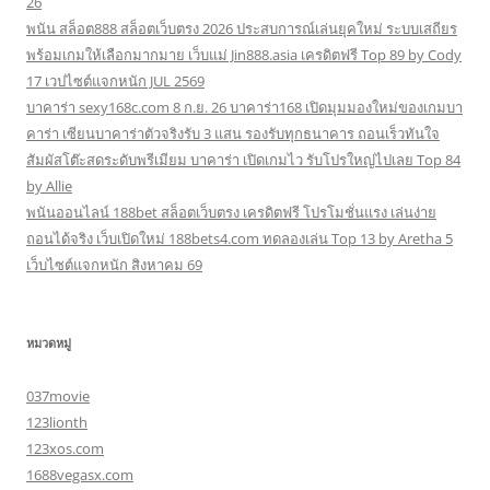
26
พนัน สล็อต888 สล็อตเว็บตรง 2026 ประสบการณ์เล่นยุคใหม่ ระบบเสถียร
พร้อมเกมให้เลือกมากมาย เว็บแม่ Jin888.asia เครดิตฟรี Top 89 by Cody
17 เวปไซต์แจกหนัก JUL 2569
บาคาร่า sexy168c.com 8 ก.ย. 26 บาคาร่า168 เปิดมุมมองใหม่ของเกมบา
คาร่า เซียนบาคาร่าตัวจริงรับ 3 แสน รองรับทุกธนาคาร ถอนเร็วทันใจ
สัมผัสโต๊ะสดระดับพรีเมียม บาคาร่า เปิดเกมไว รับโปรใหญ่ไปเลย Top 84
by Allie
พนันออนไลน์ 188bet สล็อตเว็บตรง เครดิตฟรี โปรโมชั่นแรง เล่นง่าย
ถอนได้จริง เว็บเปิดใหม่ 188bets4.com ทดลองเล่น Top 13 by Aretha 5
เว็บไซต์แจกหนัก สิงหาคม 69
หมวดหมู่
037movie
123lionth
123xos.com
1688vegasx.com