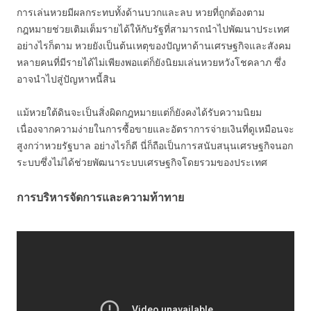
การเล่นหวยมีผลกระทบทั้งด้านบวกและลบ หวยที่ถูกต้องตาม
กฎหมายช่วยเติมเต็มรายได้ให้กับรัฐที่สามารถนำไปพัฒนาประเทศ
อย่างไรก็ตาม หวยยังเป็นต้นเหตุของปัญหาด้านเศรษฐกิจและสังคม
หลายคนที่มีรายได้ไม่เพียงพอแต่ก็ยังนิยมเล่นหวยหวังโชคลาภ ซึ่ง
อาจนำไปสู่ปัญหาหนี้สิน
แม้หวยใต้ดินจะเป็นสิ่งผิดกฎหมายแต่ก็ยังคงได้รับความนิยม
เนื่องจากความง่ายในการซื้อขายและอัตราการจ่ายเงินที่ดูเหมือนจะ
สูงกว่าหวยรัฐบาล อย่างไรก็ดี นี่ก็ถือเป็นการสนับสนุนเศรษฐกิจนอก
ระบบซึ่งไม่ได้ช่วยพัฒนาระบบเศรษฐกิจโดยรวมของประเทศ
การบริหารจัดการและความท้าทาย