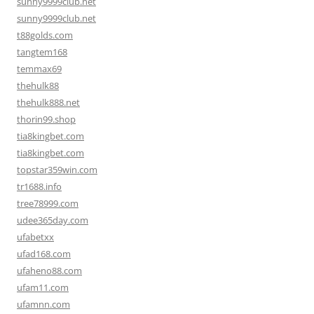
sunny9999club.net
sunny9999club.net
t88golds.com
tangtem168
temmax69
thehulk88
thehulk888.net
thorin99.shop
tia8kingbet.com
tia8kingbet.com
topstar359win.com
tr1688.info
tree78999.com
udee365day.com
ufabetxx
ufad168.com
ufaheno88.com
ufam11.com
ufamnn.com