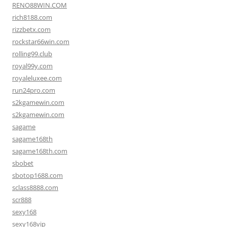
RENO88WIN.COM
rich8188.com
rizzbetx.com
rockstar66win.com
rolling99.club
royal99y.com
royaleluxee.com
run24pro.com
s2kgamewin.com
s2kgamewin.com
sagame
sagame168th
sagame168th.com
sbobet
sbotop1688.com
sclass8888.com
scr888
sexy168
sexy168vip