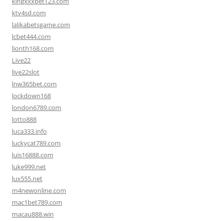
kingxxxbet123.com
ktv4sd.com
lalikabetsgame.com
lcbet444.com
lionth168.com
Live22
live22slot
lnw365bet.com
lockdown168
london6789.com
lotto888
luca333.info
luckycat789.com
luis16888.com
luke999.net
lux555.net
m4newonline.com
mac1bet789.com
macau888.win