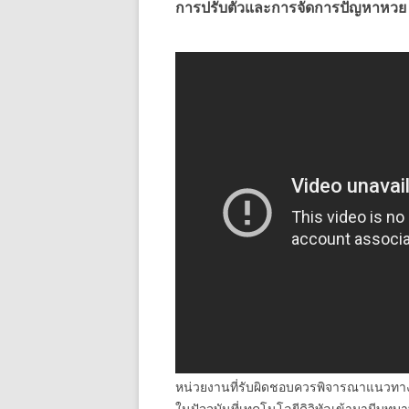
การปรับตัวและการจัดการปัญหาหวย
หน่วยงานที่รับผิดชอบควรพิจารณาแนวทางใ
ในปัจจุบันที่เทคโนโลยีดิจิทัลเข้ามามีบ