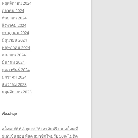
พฤศจิกายน 2024
ตุลาคม 2024
กันยายน 2024
สิงหาคม 2024
กรกฎาคม 2024
มิถุนายน 2024
พฤษภาคม 2024
เมษายน 2024
มีนาคม 2024
กุมภาพันธ์ 2024
มกราคม 2024
ธันวาคม 2023
พฤศจิกายน 2023
เรื่องล่าสุด
สล็อต168 6 August 26 เครดิตฟรี เกมสล็อต ที่
ผู้เล่นชื่นชอบ ที่สุด สมาชิกใหม่รับ 50% ไม่ติด