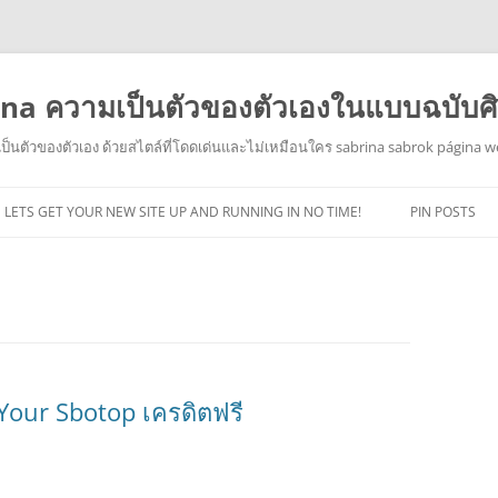
na ความเป็นตัวของตัวเองในแบบฉบับศิ
ป็นตัวของตัวเอง ด้วยสไตล์ที่โดดเด่นและไม่เหมือนใคร sabrina sabrok página 
ข้าม
ไป
LETS GET YOUR NEW SITE UP AND RUNNING IN NO TIME!
PIN POSTS
ยัง
เนื้อหา
Your Sbotop เครดิตฟรี