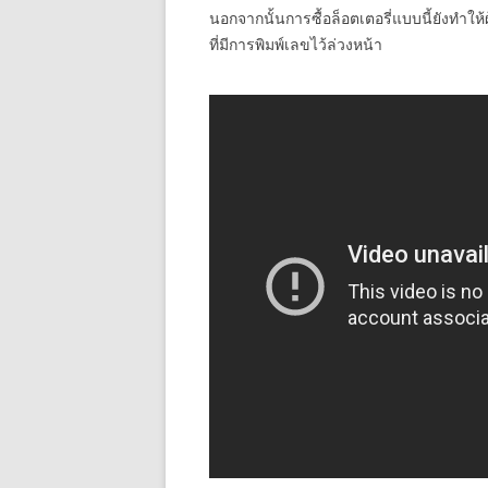
นอกจากนั้นการซื้อล็อตเตอรี่แบบนี้ยังทำใ
ที่มีการพิมพ์เลขไว้ล่วงหน้า