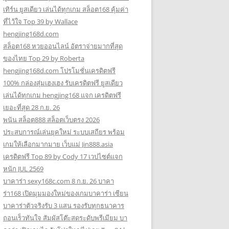
เทิร์น ยูสเดียว เล่นได้ทุกเกม สล็อต168 คุ้มค่า
ที่ไว้ใจ Top 39 by Wallace
hengjing168d.com
สล็อต168 หวยออนไลน์ อัตราจ่ายมากที่สุด
ของไทย Top 29 by Roberta
hengjing168d.com โปรโมชั่นเครดิตฟรี
100% กล่องสุ่มเฮงเฮง รับเครดิตฟรี ยูสเดียว
เล่นได้ทุกเกม hengjing168 แจก เครดิตฟรี
เยอะที่สุด 28 ก.ย. 26
พนัน สล็อต888 สล็อตเว็บตรง 2026
ประสบการณ์เล่นยุคใหม่ ระบบเสถียร พร้อม
เกมให้เลือกมากมาย เว็บแม่ Jin888.asia
เครดิตฟรี Top 89 by Cody 17 เวปไซต์แจก
หนัก JUL 2569
บาคาร่า sexy168c.com 8 ก.ย. 26 บาคา
ร่า168 เปิดมุมมองใหม่ของเกมบาคาร่า เซียน
บาคาร่าตัวจริงรับ 3 แสน รองรับทุกธนาคาร
ถอนเร็วทันใจ สัมผัสโต๊ะสดระดับพรีเมียม บา