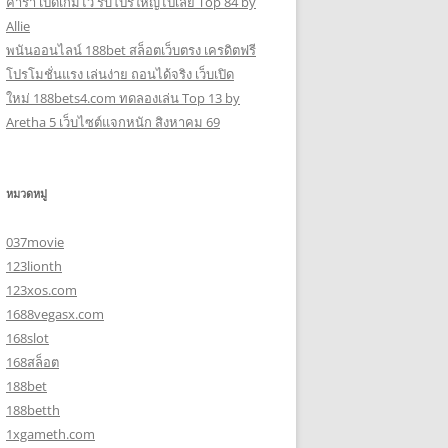
คาร่า เปิดเกมไว รับโปรใหญ่ไปเลย Top 84 by
Allie
พนันออนไลน์ 188bet สล็อตเว็บตรง เครดิตฟรี
โปรโมชั่นแรง เล่นง่าย ถอนได้จริง เว็บเปิด
ใหม่ 188bets4.com ทดลองเล่น Top 13 by
Aretha 5 เว็บไซต์แจกหนัก สิงหาคม 69
หมวดหมู่
037movie
123lionth
123xos.com
1688vegasx.com
168slot
168สล็อต
188bet
188betth
1xgameth.com