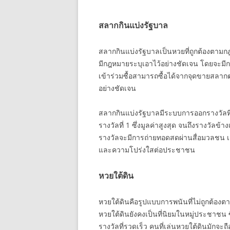
สลากกินแบ่งรัฐบาล
สลากกินแบ่งรัฐบาลเป็นหวยที่ถูกต้องตา
มีกฎหมายระบุเอาไว้อย่างชัดเจน โดยจะมีกา
เข้าร่วมซื้อสามารถซื้อได้จากจุดขายสลาก
อย่างชัดเจน
สลากกินแบ่งรัฐบาลมีระบบการออกรางวัลท
รางวัลที่ 1 ซึ่งมูลค่าสูงสุด จนถึงรางวัลข
รางวัลจะมีการถ่ายทอดสดผ่านสื่อมวลชน เช่
และความโปร่งใสต่อประชาชน
หวยใต้ดิน
หวยใต้ดินคือรูปแบบการพนันที่ไม่ถูกต้องต
หวยใต้ดินยังคงเป็นที่นิยมในหมู่ประชาช
รางวัลที่รวดเร็ว คนที่เล่นหวยใต้ดินมักจ