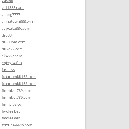
Casino
cc11388.com
chang7777
chinatown888.win
cupcake88x.com
dr888
dr888bet.com
du2477.com
ek4567.com
enjoy24.fun
faro168
fcharoenkit168.com
fcharoenkit168.com
finfinbet789.com
finfinbet789.com
finnivips.com
fiwdee.bet
fiwdee.win
fortune99vip.com