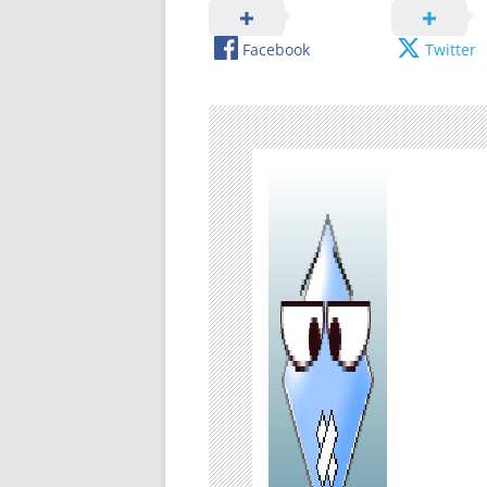
Facebook
Twitter