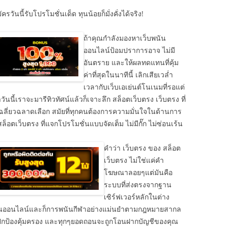
วันนี้รับโปรโมชั่นเด็ด ทุนน้อยก็มั่งคั่งได้จริง!
ถ้าคุณกำลังมองหาเว็บพนัน
ออนไลน์ป้อมปราการอาจ ไม่มี
อันตราย และให้ผลทดแทนที่คุ้ม
ค่าที่สุดในนาทีนี้ เลิกเสียเวล่ำ
เวลากับเว็บเอเย่นต์โนเนมที่รอแต่
ันนี้เราจะมารีทิวทัศน์แล้วก็เจาะลึก สล็อตเว็บตรง เว็บตรง ที่
นเฉลี่ยวฉลาดเลือก สมัยที่ทุกคนต้องการความมั่นใจในด้านการ
 สล็อตเว็บตรง ที่แจกโปรโมชั่นแบบจัดเต็ม ไม่มีกั๊ก ไม่ซ่อนเร้น
คำว่า เว็บตรง ของ สล็อต
เว็บตรง ไม่ใช่แค่คำ
โฆษณาลอยๆแต่มันคือ
ระบบที่ส่งตรงจากฐาน
เซิร์ฟเวอร์หลักในต่าง
สิโนออนไลน์และก็การพนันกีฬาอย่างแม่นยำตามกฎหมายสากล
ปกป้องคุ้มครอง และทุกๆยอดถอนจะถูกโอนฝากบัญชีของคุณ