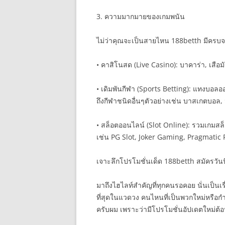
3. ความมากมายของเกมพนัน
ไม่ว่าคุณจะเป็นสายไหน 188betth มีครบจบ
• คาสิโนสด (Live Casino): บาคาร่า, เสือม
• เดิมพันกีฬา (Sports Betting): แทงบอลออน
ถึงกีฬาชนิดอื่นๆตัวอย่างเช่น บาสเกตบอล, 
• สล็อตออนไลน์ (Slot Online): รวมเกมสล
เช่น PG Slot, Joker Gaming, Pragmatic 
เจาะลึกโปรโมชั่นเด็ด 188betth สมัครวันน
มาถึงไฮไลท์สำคัญที่ทุกคนรอคอย นั่นเป็นเร
ที่สุดในแวดวง คนไหนที่เป็นพวกใหม่หรือกำลั
ครับผม เพราะว่ามีโปรโมชั่นอัปเดตใหม่ต้อน