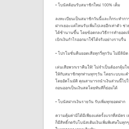
• โบนัสต้อนรับสมาชิกใหม่ 100% เต็ม
ลงทะเบียนเป็นสมาชิกวันนี้และก็กระทำก
ฝากเยอะแค่ไหนรับเพิ่มไปเลยอีกเท่าตัว ช่ว
ได้ช้านานขึ้น โดยข้อตกลงวิธีการทำยอดเทิ
เบิกเงินกำไรออกมาใช้ได้จริงอย่างราบรื่น
• โปรโมชั่นคืนยอดเสียทุกวี่ทุกวัน ไม่มีลิมิต
เล่นเสียพวกเราคืนให้! ไม่จำเป็นต้องกลุ้
ให้กับสมาชิกทุกท่านทุกๆวัน โดยระบบจะ
โดยอัตโนมัติ คุณสามารถนำเงินส่วนนี้ไปใช
ถอนออกเป็นเงินสดโดยทันทีก็ย่อมได้
• โบนัสฝากเงินรายวัน รับเพิ่มทุกยอดฝาก
ความคุ้มค่ามิได้มีเพียงแค่ครั้งแรกที่สม
ก็มีสิทธิ์กดรับโบนัสเติมเงินเพิ่มพิเศษในท