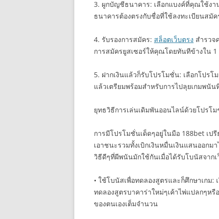
3. ผูกบัญชีธนาคาร: เลือกแบงค์ที่คุณใช้ง
ธนาคารต้องตรงกับชื่อที่ใช้ลงทะเบียนสมั
4. รับรองการสมัคร:
สล็อตเว็บตรง
สำรวจคว
การสมัครยูสเซอร์ให้คุณโดยทันทีข้างใน 1
5. ฝากเงินแล้วก็รับโปรโมชั่น: เลือกโปรโ
แล้วเตรียมพร้อมสำหรับการไปลุยเกมพนันที
ยุทธวิธีการเล่นเดิมพันออนไลน์ด้วยโปรโมช
การมีโปรโมชั่นเด็ดๆอยู่ในมือ 188bet เปร
เอาชนะรวมทั้งเบิกเงินหมื่นเงินแสนออกมาได้
วิธีดีๆที่ผีพนันมักใช้กันเมื่อได้รับโบนัสจากเ
• ใช้โบนัสเพื่อทดลองสูตรและก็ศึกษาเกม: เง
ทดลองสูตรบาคาร่าใหม่ๆเค้าไพ่แปลกๆหรือทด
ของตนเองเต็มจำนวน