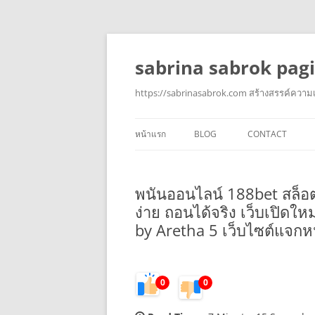
sabrina sabrok pagi
https://sabrinasabrok.com สร้างสรรค์ความเ
หน้าแรก
BLOG
CONTACT
พนันออนไลน์ 188bet สล็อต
ง่าย ถอนได้จริง เว็บเปิด
by Aretha 5 เว็บไซต์แจกห
0
0