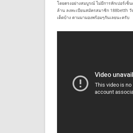
โดยตรงอย่างสมบูรณ์ ไม่มีการหักเปอร์เซ็นต
ล้าน ลงทะเบียนสมัครสมาชิก 188betth วันนี
เด็ดบ้าง ตามมามองพร้อมๆกันเลยนะครับ