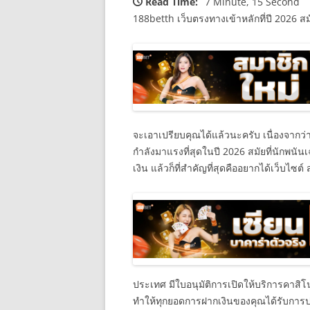
Read Time:
7 Minute, 15 Second
188betth เว็บตรงทางเข้าหลักที่ปี 2026 สมัคร
จะเอาเปรียบคุณได้แล้วนะครับ เนื่องจากว่าว
กำลังมาแรงที่สุดในปี 2026 สมัยที่นักพนั
เงิน แล้วก็ที่สำคัญที่สุดคืออยากได้เว็บไซต์
ประเทศ มีใบอนุมัติการเปิดให้บริการคา
ทำให้ทุกยอดการฝากเงินของคุณได้รับการ