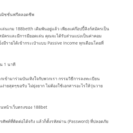
มมิชชั่นฟรีตลอดชีพ
ล่นเกม 188betth เดิมพันอยู่แล้ว เพียงแค่ก๊อปปี้ลิงก์สมัครเป็น
้องสมัครและมีการมียอดเล่น คุณจะได้รับส่วนแบ่งเป็นค่าคอม
 ยิ่งมีรายได้เข้ากระเป๋าแบบ Passive Income ทุกเดือนโดยที่
น 1 นาที
ากเข้ามาร่วมบันเทิงใจกับพวกเรา กรรมวิธีการลงทะเบียน
ง่ายสุดๆขอรับ ไม่ยุ่งยาก ไม่ต้องใช้เอกสารอะไรให้วุ่นวาย
ียนบนหน้าเว็บตรงของ 188bet
รศัพท์ที่ติดต่อได้จริง แล้วก็ตั้งรหัสผ่าน (Password) ที่ปลอดภัย