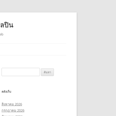
ลปิน
web
ค้นหา
สำหรับ:
คลังเก็บ
สิงหาคม 2026
กรกฎาคม 2026